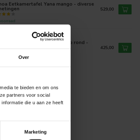
noa Eetkamertafel Yana mango - diverse
metingen
529,00
voorraad
NOA
noa Eetkamertafel Yana mango rond -
erse afmetingen
425,00
Over
voorraad
 media te bieden en om ons
ze partners voor social
nformatie die u aan ze heeft
Marketing