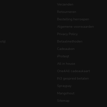
Verzenden
Retourneren
Bestelling herroepen
Algemene voorwaarden
Privacy Policy
tijl
Betaalmethoden
Cadeaubon
iProteqt
All in house
One4All cadeaukaart
IN3 gespreid betalen
Spraypay
Mangohout
Sitemap