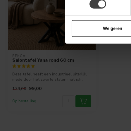
Weigeren
BENOA
Salontafel Yana rond 60 cm
Deze tafel heeft een industrieel uiterlijk,
mede door het zwarte stalen matrixfr...
99,00
179,00
Op bestelling