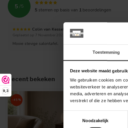
5
/
5
5
sterren op basis van
1
beoordelingen
Colin van Kessel
Geplaatst op 7 November 2023 at 20:19
Mooie stevige salontafel.
Toestemming
Deze website maakt gebruik
Recent bekeken
We gebruiken cookies om cont
websiteverkeer te analyseren
9,3
media, adverteren en analys
-45%
verstrekt of die ze hebben v
Toestemmingsselectie
Noodzakelijk