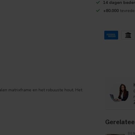
14 dagen beden
+80.000
tevrede
talen matrixframe en het robuuste hout. Het
Gerelatee
BE