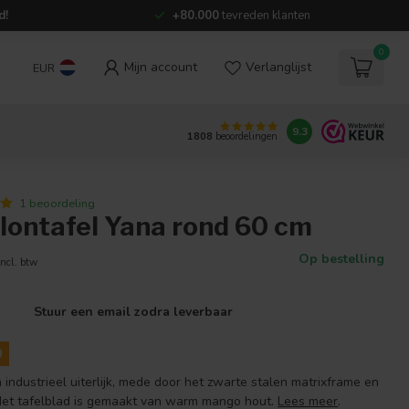
d!
+80.000
tevreden klanten
0
Mijn account
Verlanglijst
EUR
9.3
1808
beoordelingen
1 beoordeling
lontafel Yana rond 60 cm
Op bestelling
Incl. btw
Stuur een email zodra leverbaar
0
 industrieel uiterlijk, mede door het zwarte stalen matrixframe en
Het tafelblad is gemaakt van warm mango hout.
Lees meer
.