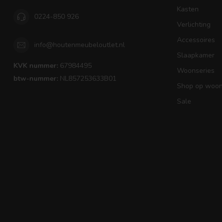
Kasten
0224-850 926
Verlichting
Accessoires
info@houtenmeubeloutlet.nl
Slaapkamer
KVK nummer:
67984495
Woonseries
btw-nummer:
NL857253633B01
Shop op woons
Sale