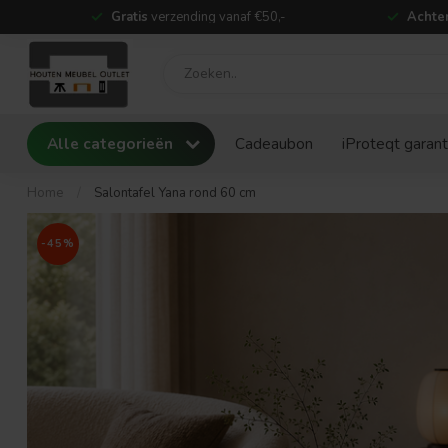
Gratis
verzending vanaf €50,-
Achter
Alle categorieën
Cadeaubon
iProteqt garant
Home
/
Salontafel Yana rond 60 cm
-45%