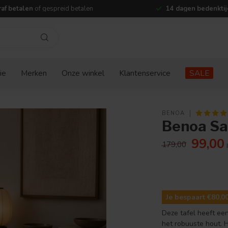
af betalen
of gespreid betalen
14 dagen bedenktij
ie
Merken
Onze winkel
Klantenservice
SALE
BENOA
Benoa Sa
99,00
179,00
Je bespaart €80,0
Deze tafel heeft een
het robuuste hout. 