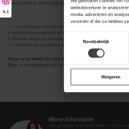
We gebruiken cookies om cont
Alles perfect op elkaar afgestemd, zodat jij eenvoudig een comple
websiteverkeer te analyseren
9,3
media, adverteren en analys
WAAR
verstrekt of die ze hebben v
✓ Luxe uitstraling voor een outletprijs
✓ Kwalitatieve materialen en stijlvolle afwerking
Toestemmingsselectie
✓ Meubels direct uit voorraad leverbaar
Noodzakelijk
✓ Combineer eenvoudig met andere woonstijlen zoals Modern of 
Shop nu de Hotel Chic stijl bij Houten Meubel Outlet
Tover je woning om tot een elegant boutique hotel. Ontdek onze c
Weigeren
Meer informatie
Heb je vragen over onze artikelen of jouw 