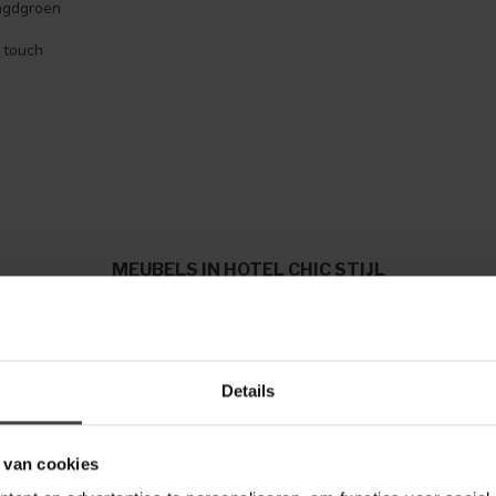
agdgroen
 touch
MEUBELS IN HOTEL CHIC STIJL
in deze luxe woonstijl, zoals:
rige poten
Details
raatpatroon
 van cookies
taal