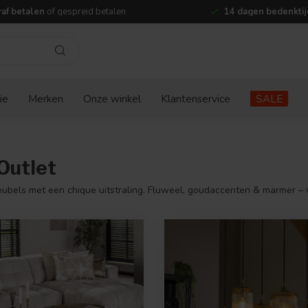
af betalen
of gespreid betalen
14 dagen bedenktij
ie
Merken
Onze winkel
Klantenservice
SALE
Outlet
ubels met een chique uitstraling. Fluweel, goudaccenten & marmer – vo