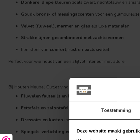
Donkere, diepe kleuren
zoals zwart, nachtblauw en smar
Goud-, brons- of messingaccenten
voor een glamoureuze
Velvet (fluweel), marmer en glas
als luxe materialen
Strakke lijnen gecombineerd met zachte vormen
Een sfeer van
comfort, rust en exclusiviteit
Perfect voor wie houdt van een stijlvol interieur met allure.
Bij Houten Meubel Outlet vind je een uitgebreide selectie meubels 
Fluwelen fauteuils en banken
met chique uitstraling
Eettafels en salontafels
met marmeren bladen of goudkleu
Toestemming
Dressoirs en kasten
met een glanzende afwerking of visg
Deze website maakt gebruik
Spiegels, verlichting en accessoires
in messing of zwart s