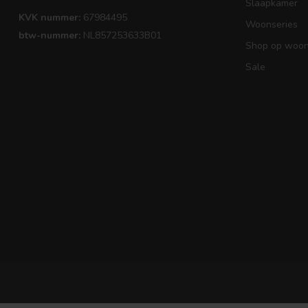
Slaapkamer
KVK nummer:
67984495
Woonseries
btw-nummer:
NL857253633B01
Shop op woons
Sale