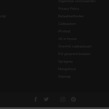
Algemene voorwaarden
Privacy Policy
tijl
Betaalmethoden
Cadeaubon
iProteqt
All in house
One4All cadeaukaart
IN3 gespreid betalen
Spraypay
Mangohout
Sitemap