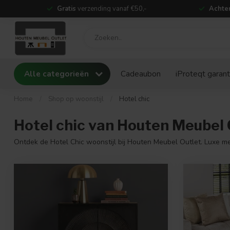
Gratis
verzending vanaf €50,-
Achter
Alle categorieën
Cadeaubon
iProteqt garant
Home
/
Shop op woonstijl
/
Hotel chic
Hotel chic van Houten Meubel 
Ontdek de Hotel Chic woonstijl bij Houten Meubel Outlet. Luxe me