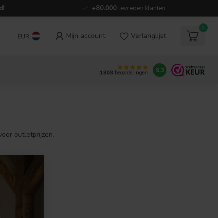
d!
+80.000
tevreden klanten
0
Mijn account
Verlanglijst
EUR
9.3
1808
beoordelingen
or outletprijzen.