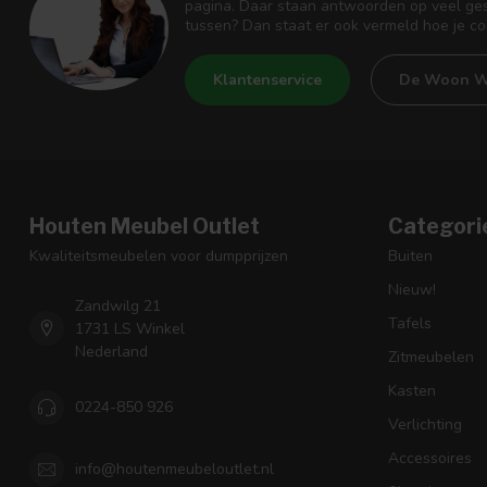
pagina. Daar staan antwoorden op veel ges
tussen? Dan staat er ook vermeld hoe je c
Klantenservice
De Woon W
Houten Meubel Outlet
Categori
Kwaliteitsmeubelen voor dumpprijzen
Buiten
Nieuw!
Zandwilg 21
Tafels
1731 LS Winkel
Nederland
Zitmeubelen
Kasten
0224-850 926
Verlichting
Accessoires
info@houtenmeubeloutlet.nl