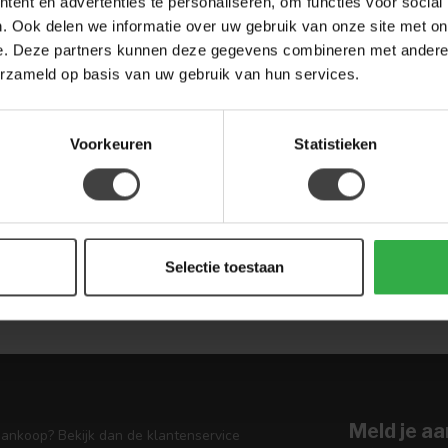
ent en advertenties te personaliseren, om functies voor social
te Hotel Chic look creëert.
. Ook delen we informatie over uw gebruik van onze site met on
e. Deze partners kunnen deze gegevens combineren met andere i
OM KIEZEN VOOR HOTEL CHIC BIJ HOUTEN MEUBEL OU
erzameld op basis van uw gebruik van hun services.
Voorkeuren
Statistieken
Klassiek
ollectie en geniet van luxe voor minder.
Selectie toestaan
Meld je aa
aankoop? Bekijk dan de klantenservice