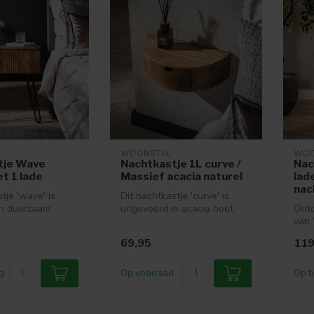
WOONSTIJL
WOO
tje Wave
Nachtkastje 1L curve /
Nac
t 1 lade
Massief acacia naturel
lade
nac
tje 'wave' is
Dit nachtkastje 'curve' is
n duurzaam
uitgevoerd in acacia hout
Ontd
 en heeft een
met een lade en een
van 
schapje...
nach
69,95
119
met l
g
Op voorraad
Op b