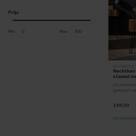
Prijs
Min
Max
WOONSTIJL
Nachtkas
staand me
Dit nachtkas
gemaakt va
mango hout
eigentijd...
149,00
Op bestellin