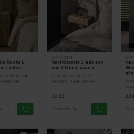
WOONSTIJL
WOO
je Roots 1
Nachtkastje 1 lade set
Nac
eur rechts
van 2 tree L acacia
Wav
afg
stje Roots van
Dit nachtkastje 'tree L'
ineert een
bestaat uit een set van
Dit 
rlijke uitstraling
twee. Het setje is uitgevoerd
'wav
i...
van 
99,95
239
g
Op bestelling
Op v