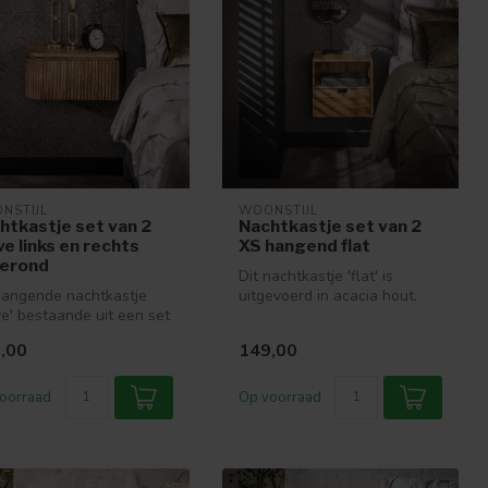
NSTIJL
WOONSTIJL
htkastje set van 2
Nachtkastje set van 2
e links en rechts
XS hangend flat
erond
Dit nachtkastje 'flat' is
hangende nachtkastje
uitgevoerd in acacia hout.
e' bestaande uit een set
Het nachtkastje heeft een l...
2 is gemaakt van duurz...
,00
149,00
oorraad
Op voorraad