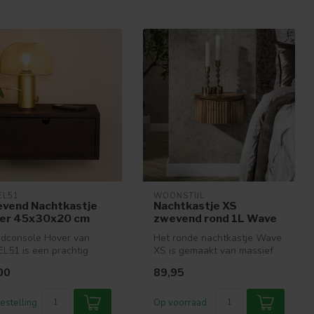
EL51
WOONSTIJL
vend Nachtkastje
Nachtkastje XS
er 45x30x20 cm
zwevend rond 1L Wave
dconsole Hover van
Het ronde nachtkastje Wave
L51 is een prachtig
XS is gemaakt van massief
elstuk met een strak en
mangohout met een
00
89,95
rn...
zandkleur...
estelling
Op voorraad