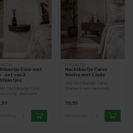
NSTIJL
WOONSTIJL
htkastje Cove met
Nachtkastje Carve
 - set van 2
Shelve met 1 lade
htkastjes
Het Nachtkastje Carve
ek Nachtkastje Cove
Shelve is een zwevend
Woonstijl. Zwevend
model van massief
tkastje van acaciahout
acaciahout. Voorzi...
,90
99,95
a...
estelling
Op voorraad