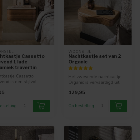
NSTIJL
WOONSTIJL
htkastje Cassetto
Nachtkastje set van 2
vend 1 lade
Organic
amiek travertin
tkastje Cassetto
Het zwevende nachtkastje
end is een stijlvol
Organic is vervaardigd uit
model met een lade in
massief acaciahout en
95
129,95
nhout...
afgewe...
estelling
Op bestelling