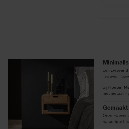
Minimalis
Een
zwevend 
“zweven” bove
Bij
Houten Me
met metaal – 
Gemaakt 
Onze zwevende
natuurlijke ho