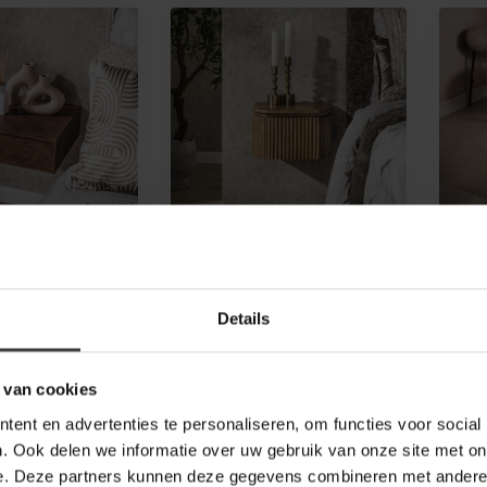
WOONSTIJL
WOO
tje Frame met
Nachtkastje XS
Nac
et van 2
zwevend 1L Wave
zwe
Details
tjes
Nachtkastje Wave XS is
Nach
stje Frame met 1
gemaakt van massief
Woon
aakt van massief
mangohout met een
hout
 van cookies
n heeft een ...
zandkleurige afwerk...
meta
99,95
129
ent en advertenties te personaliseren, om functies voor social
. Ook delen we informatie over uw gebruik van onze site met on
g
Op bestelling
Op b
e. Deze partners kunnen deze gegevens combineren met andere i