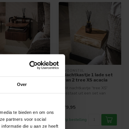
NSTIJL
WOONSTIJL
htkastje Linea
Nachtkastje 1 lade set
vend met 1 Lade
van 2 tree XS acacia
Over
tkastje Linea van
Dit nachtkastje 'tree XS'
Stijl combineert warme
bestaat uit een set van
tinten met een strak
twee. Het setje is uitgevoerd
le...
...
,95
79,95
 media te bieden en om ons
ze partners voor social
estelling
Op bestelling
nformatie die u aan ze heeft