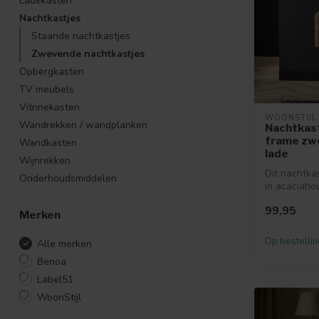
Ladekasten
Nachtkastjes
Staande nachtkastjes
Zwevende nachtkastjes
Opbergkasten
TV meubels
Vitrinekasten
WOONSTIJL
Wandrekken / wandplanken
Nachtkas
frame zw
Wandkasten
lade
Wijnrekken
Dit nachtkas
Onderhoudsmiddelen
in acaciaho
nachtkastje
99,95
middel v...
Merken
Op bestellin
Alle merken
Benoa
Label51
WoonStijl