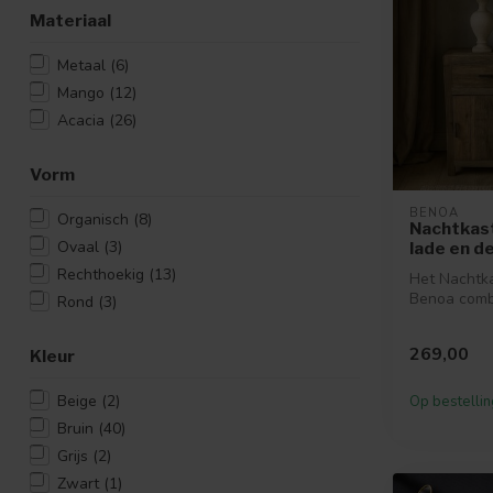
Materiaal
Metaal
(6)
Mango
(12)
Acacia
(26)
Vorm
BENOA
Organisch
(8)
Nachtkast
Ovaal
(3)
lade en d
Rechthoekig
(13)
Het Nachtka
Benoa comb
Rond
(3)
warme, natuu
me...
269,00
Kleur
Beige
(2)
Op bestellin
Bruin
(40)
Grijs
(2)
Zwart
(1)