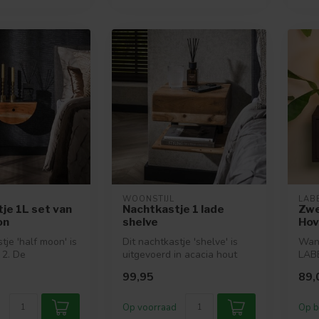
WOONSTIJL
LAB
je 1L set van
Nachtkastje 1 lade
Zwe
on
shelve
Hov
tje 'half moon' is
Dit nachtkastje 'shelve' is
Wan
 2. De
uitgevoerd in acacia hout
LABE
 zijn uitgevoerd
met een lade en een schapj...
meub
99,95
89,
mode
Op voorraad
Op b