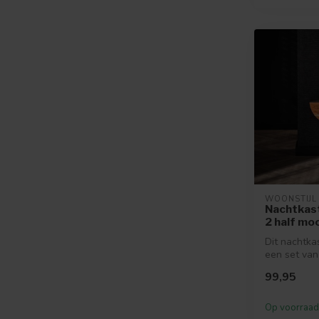
WOONSTIJL
Nachtkast
2 half mo
Dit nachtkas
een set van
nachtkastjes
99,95
in...
Op voorraad