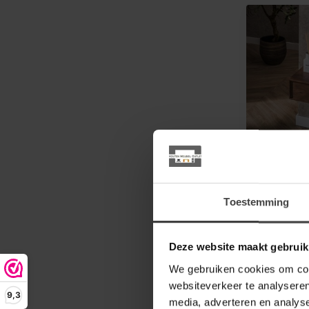
WOONSTIJL
Nachtkas
1 lade - s
Toestemming
nachtkas
Het Nachtka
lade is gem
Deze website maakt gebruik
acaciahout e
159,90
We gebruiken cookies om cont
websiteverkeer te analyseren
Op bestellin
9,3
media, adverteren en analys