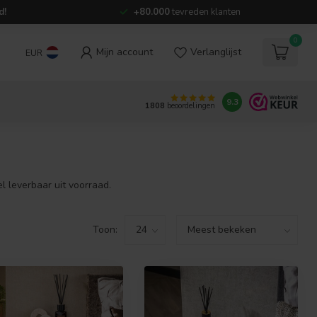
d!
+80.000
tevreden klanten
0
Mijn account
Verlanglijst
EUR
9.3
1808
beoordelingen
l leverbaar uit voorraad.
Toon: