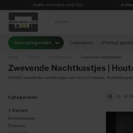
Gratis
verzending vanaf €50,-
Achter
Alle categorieën
Cadeaubon
iProteqt garant
Home
/
Kasten
/
Nachtkastjes
/
Zwevende nachtkastjes
Zwevende Nachtkastjes | Hout
Ontdek zwevende nachtkastjes van hout of metaal. Ruimtebesparend 
42
P
Categorieën
Kasten
Boekenkasten
Dressoirs