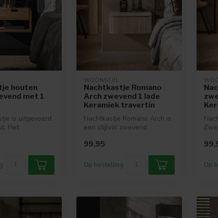
WOONSTIJL
WOO
tje houten
Nachtkastje Romano
Nac
evend met 1
Arch zwevend 1 lade
zwe
Keramiek travertin
Ker
tje is uitgevoerd
Nachtkastje Romano Arch is
Nach
ut. Het
een stijlvol zwevend
Zwev
 wordt door
nachtkastje met een
wand
99,95
99,
volledige tr...
eike
g
Op bestelling
Op b