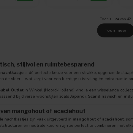
Toon
1
-
24
van 42
Toon meer
tisch, stijlvol en ruimtebesparend
nachtkastje
is dé perfecte keuze voor een strakke, opgeruimde slaapka
n de vloer – wat zorgt voor een luchtige uitstraling én extra ruimte 
ubel Outlet
in Winkel (Noord-Holland) vind je een wisselende colle
passend bij diverse woonstijlen zoals
Japandi
,
Scandinavisch
en
indu
van mangohout of acaciahout
 nachtkastjes zijn vaak uitgevoerd in
mangohout
of
acaciahout
, so
utstructuren en neutrale kleuren zijn ze perfect te combineren met elk