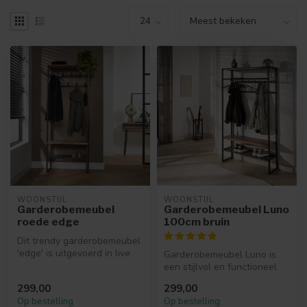
WOONSTIJL
WOONSTIJL
Garderobemeubel
Garderobemeubel Luno
roede edge
100cm bruin
Dit trendy garderobemeubel
'edge' is uitgevoerd in live
Garderobemeubel Luno is
edge acacia hout en meta...
een stijlvol en functioneel
halmeubel met een brons
299,00
299,00
gepo...
Op bestelling
Op bestelling