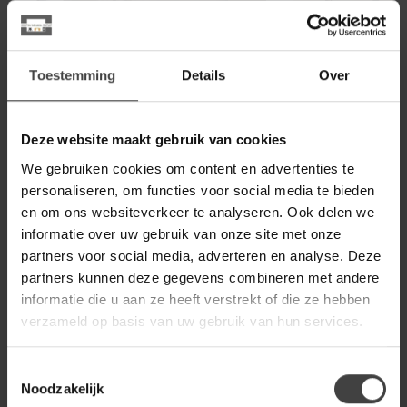
Toestemming
Details
Over
Garderobemeubelen – Houten
Deze website maakt gebruik van cookies
Meubel Outlet
We gebruiken cookies om content en advertenties te
Garderobemeubelen: creëer rust, ruimte
personaliseren, om functies voor social media te bieden
en om ons websiteverkeer te analyseren. Ook delen we
en orde in je hal
informatie over uw gebruik van onze site met onze
Een georganiseerde hal begint met de juiste garderobemeubelen.
partners voor social media, adverteren en analyse. Deze
Deze meubels zorgen ervoor dat jassen, schoenen, tassen en
partners kunnen deze gegevens combineren met andere
accessoires een vaste plek krijgen, waardoor jouw hal er altijd
netjes en uitnodigend uitziet. Bij Houten Meubel Outlet vind je
informatie die u aan ze heeft verstrekt of die ze hebben
een ruime collectie garderobemeubels die functionaliteit
verzameld op basis van uw gebruik van hun services.
combineren met stijl. Zo maak je van je hal een praktische en
sfeervolle entree waar je elke dag blij van wordt.
Toestemmingsselectie
Noodzakelijk
Alles binnen handbereik met slimme