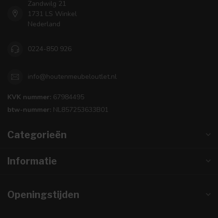
Zandwilg 21
1731 LS Winkel
Nederland
0224-850 926
info@houtenmeubeloutlet.nl
KVK nummer:
67984495
btw-nummer:
NL857253633B01
Categorieën
Informatie
Openingstijden