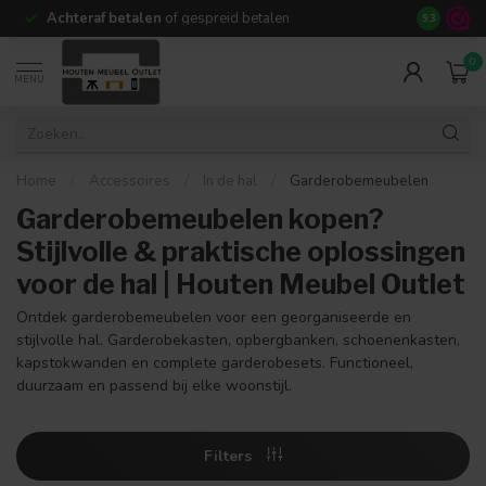
Achteraf betalen
of gespreid betalen
14 dagen b
9.3
0
MENU
Home
/
Accessoires
/
In de hal
/
Garderobemeubelen
Garderobemeubelen kopen?
Stijlvolle & praktische oplossingen
voor de hal | Houten Meubel Outlet
Ontdek garderobemeubelen voor een georganiseerde en
stijlvolle hal. Garderobekasten, opbergbanken, schoenenkasten,
kapstokwanden en complete garderobesets. Functioneel,
duurzaam en passend bij elke woonstijl.
Filters