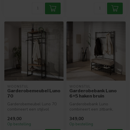
WOONSTIJL
WOONSTIJL
Garderobemeubel Luno
Garderobebank Luno
70
6+5 haken bruin
Garderobemeubel Luno 70
Garderobebank Luno
combineert een stijlvol
combineert een zitbank,
bronzen stalen frame met
schoenrek en kapstok in één
249,00
349,00
praktis...
ontwerp. ...
Op bestelling
Op bestelling