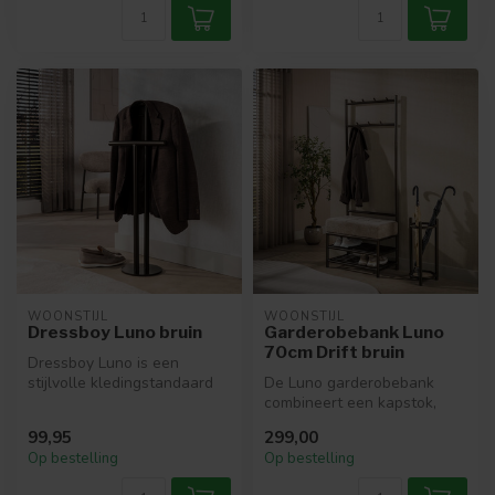
WOONSTIJL
WOONSTIJL
Dressboy Luno bruin
Garderobebank Luno
70cm Drift bruin
Dressboy Luno is een
stijlvolle kledingstandaard
De Luno garderobebank
van gepoedercoat staal in
combineert een kapstok,
Drift...
schoenenrek en zitbank in
99,95
299,00
één stij...
Op bestelling
Op bestelling