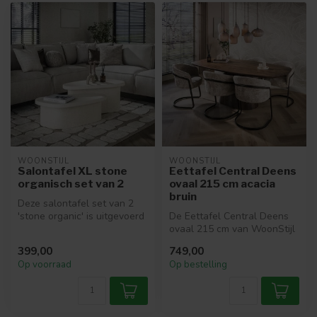
WOONSTIJL
WOONSTIJL
Salontafel XL stone
Eettafel Central Deens
organisch set van 2
ovaal 215 cm acacia
bruin
Deze salontafel set van 2
'stone organic' is uitgevoerd
De Eettafel Central Deens
in marmer composiet. Het...
ovaal 215 cm van WoonStijl
is een stijlvolle en robuus...
399,00
749,00
Op voorraad
Op bestelling