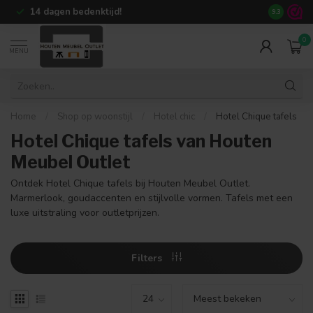
14 dagen bedenktijd!
+80.000
te
9.3
0
MENU
Home
/
Shop op woonstijl
/
Hotel chic
/
Hotel Chique tafels
Hotel Chique tafels van Houten
Meubel Outlet
Ontdek Hotel Chique tafels bij Houten Meubel Outlet.
Marmerlook, goudaccenten en stijlvolle vormen. Tafels met een
luxe uitstraling voor outletprijzen.
Filters