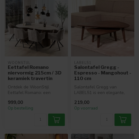
WOONSTIJL
LABEL51
Eettafel Romano
Salontafel Gregg -
niervormig 215cm / 3D
Espresso - Mangohout -
keramiek travertin
110 cm
Ontdek de WoonStijl
Salontafel Gregg van
Eettafel Romano: een
LABEL51 is een elegante,
niervormige tafel van 215
organisch gevormde tafel
999,00
219,00
cm met 3D ker...
gemaakt v...
Op bestelling
Op voorraad