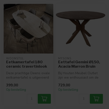
WOONSTIJL
MYSONS
Eetkamertafel 180
Eettafel Gemini Ø150,
ceramic travertinlook
Acacia Marron Bruin
Deze prachtige Deens ovale
Bij Houten Meubel Outlet
eetkamertafel is uitgevoerd
zijn we enthousiast om de
in ceramic met een traver...
Eettafel Gemini te
399,00
729,00
presentere...
Op bestelling
Op bestelling