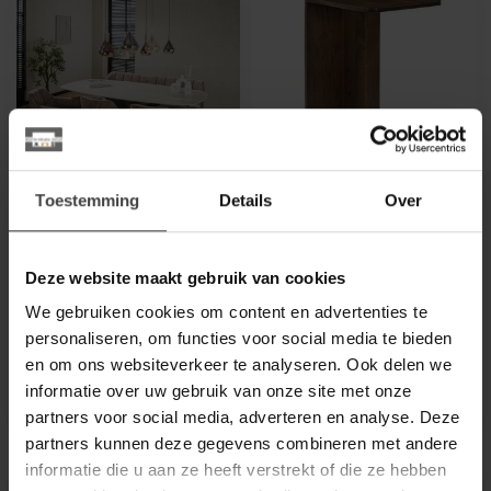
Toestemming
Details
Over
WOONSTIJL
BENOA
Eetkamertafel 215
Banktafel Jade recht
deens ovaal Romano
bruin mango
Deze website maakt gebruik van cookies
Deze prachtige deens ovale
Deze stijlvolle banktafel van
We gebruiken cookies om content en advertenties te
eetkamertafel is uitgevoerd
massief mangohout
in 3D ceramic met een tra...
combineert natuurlijke
personaliseren, om functies voor social media te bieden
799,00
239,00
charme me...
en om ons websiteverkeer te analyseren. Ook delen we
Op bestelling
Op voorraad
informatie over uw gebruik van onze site met onze
partners voor social media, adverteren en analyse. Deze
partners kunnen deze gegevens combineren met andere
informatie die u aan ze heeft verstrekt of die ze hebben
OPTIE: MARMER
OPTIE: MARMER