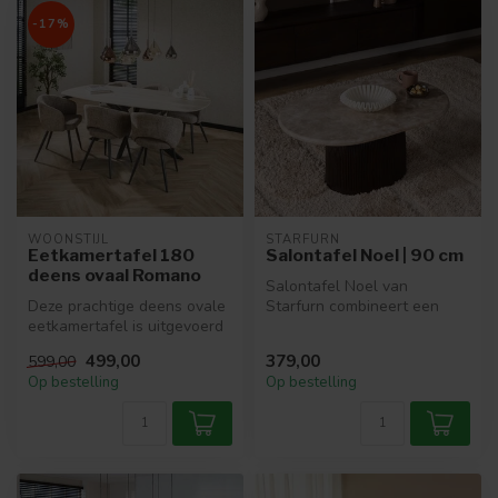
-17%
WOONSTIJL
STARFURN
Eetkamertafel 180
Salontafel Noel | 90 cm
deens ovaal Romano
Salontafel Noel van
Deze prachtige deens ovale
Starfurn combineert een
eetkamertafel is uitgevoerd
marmeren blad met een
in 3D ceramic met een tra...
houten basis v...
499,00
379,00
599,00
Op bestelling
Op bestelling