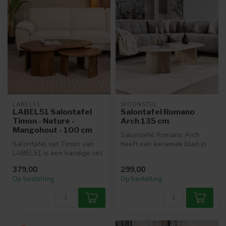
LABEL51
WOONSTIJL
LABEL51 Salontafel
Salontafel Romano
Timon - Nature -
Arch 135 cm
Mangohout - 100 cm
Salontafel Romano Arch
Salontafel set Timon van
heeft een keramiek blad in
LABEL51 is een handige set
travertin-look en een
uitgevoerd in Nature Smooth
modern o...
379,00
299,00
...
Op bestelling
Op bestelling