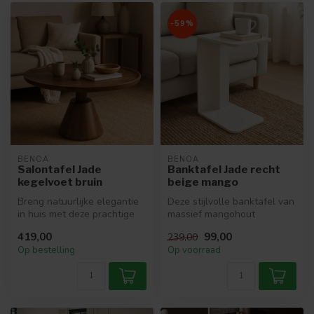
-59%
BENOA
BENOA
Salontafel Jade
Banktafel Jade recht
kegelvoet bruin
beige mango
Breng natuurlijke elegantie
Deze stijlvolle banktafel van
in huis met deze prachtige
massief mangohout
salontafel van massief ma...
combineert natuurlijke
419,00
99,00
239,00
charme me...
Op bestelling
Op voorraad