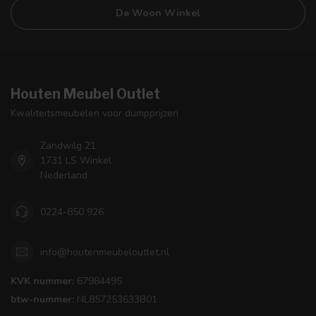
De Woon Winkel
Houten Meubel Outlet
Kwaliteitsmeubelen voor dumpprijzen
Zandwilg 21
1731 LS Winkel
Nederland
0224-850 926
info@houtenmeubeloutlet.nl
KVK nummer:
67984495
btw-nummer:
NL857253633B01