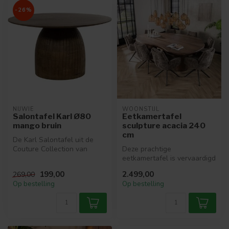
-26%
NIJWIE
WOONSTIJL
Salontafel Karl Ø80
Eetkamertafel
mango bruin
sculpture acacia 240
cm
De Karl Salontafel uit de
Couture Collection van
Deze prachtige
MySons is een stijlvolle en
eetkamertafel is vervaardigd
lux...
uit hoogwaardig acaciahout
199,00
2.499,00
269,00
met een e...
Op bestelling
Op bestelling