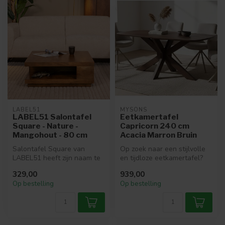
LABEL51
MYSONS
LABEL51 Salontafel
Eetkamertafel
Square - Nature -
Capricorn 240 cm
Mangohout - 80 cm
Acacia Marron Bruin
Salontafel Square van
Op zoek naar een stijlvolle
LABEL51 heeft zijn naam te
en tijdloze eetkamertafel?
danken aan het vierkante
De Capricon Table Collect...
329,00
939,00
design...
Op bestelling
Op bestelling