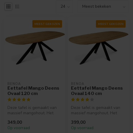
MEEST GEKOZEN
MEEST GEKOZEN
BENOA
BENOA
Eettafel Mango Deens
Eettafel Mango Deens
Ovaal 120 cm
Ovaal 140 cm
Deze tafel is gemaakt van
Deze tafel is gemaakt van
massief mangohout. Het
massief mangohout. Het
blad is verjongd aan de
blad is verjongd aan de
349,00
399,00
buitenz...
buitenz...
Op voorraad
Op voorraad