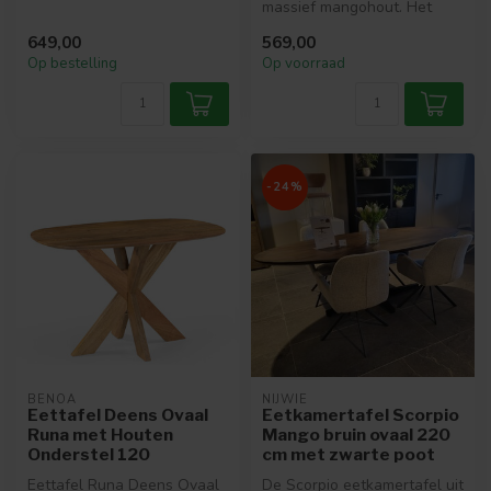
Starfurn Madison eettafel.
massief mangohout. Het
Deze D...
blad is verjongd aan de
649,00
569,00
buitenz...
Op bestelling
Op voorraad
-24%
BENOA
NIJWIE
Eettafel Deens Ovaal
Eetkamertafel Scorpio
Runa met Houten
Mango bruin ovaal 220
Onderstel 120
cm met zwarte poot
Eettafel Runa Deens Ovaal
De Scorpio eetkamertafel uit