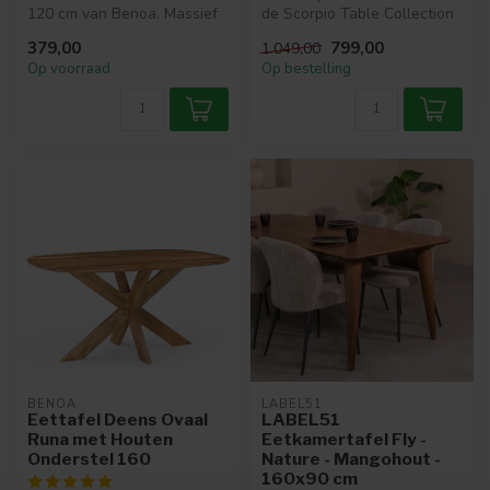
120 cm van Benoa. Massief
de Scorpio Table Collection
mango hout met houten
van MySons combineert e...
379,00
799,00
1.049,00
matrix...
Op voorraad
Op bestelling
BENOA
LABEL51
Eettafel Deens Ovaal
LABEL51
Runa met Houten
Eetkamertafel Fly -
Onderstel 160
Nature - Mangohout -
160x90 cm