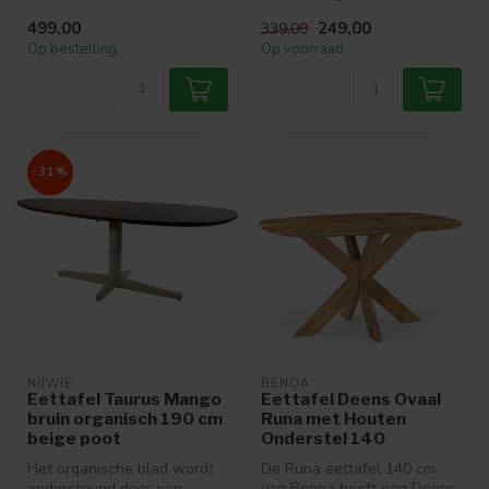
buitenz...
met metalen onderstel.
499,00
249,00
339,00
Op bestelling
Op voorraad
-31%
NIJWIE
BENOA
Eettafel Taurus Mango
Eettafel Deens Ovaal
bruin organisch 190 cm
Runa met Houten
beige poot
Onderstel 140
Het organische blad wordt
De Runa eettafel 140 cm
ondersteund door een
van Benoa heeft een Deens