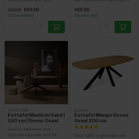
stevige kolompoot, die niet
ovale vorm en is gemaakt
649,00
460,00
939,00
allee...
van m...
Op bestelling
Op voorraad
STARFURN
BENOA
Eettafel Madison Sand |
Eettafel Mango Deens
160 cm | Deens Ovaal
Ovaal 200 cm
Geef je eetkamer een
stijlvolle upgrade met de
Deze tafel is gemaakt van