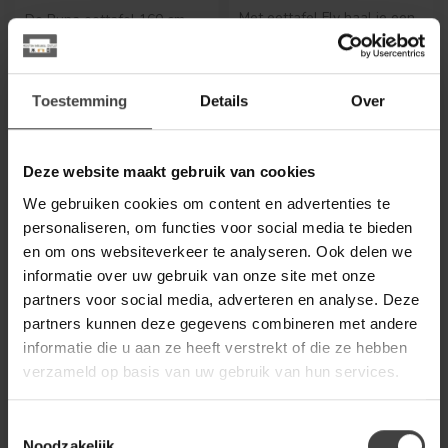
Met eettafel Fly haal je een
De Runa eettafel 160 cm
elegant meubelstuk in huis
van Benoa is gemaakt van
dat perfect te combinere...
robuust massief mangohout
530,00
499,00
en vo...
Op voorraad
Op bestelling
Toestemming
Details
Over
Deze website maakt gebruik van cookies
-24%
We gebruiken cookies om content en advertenties te
personaliseren, om functies voor social media te bieden
en om ons websiteverkeer te analyseren. Ook delen we
informatie over uw gebruik van onze site met onze
partners voor social media, adverteren en analyse. Deze
partners kunnen deze gegevens combineren met andere
informatie die u aan ze heeft verstrekt of die ze hebben
verzameld op basis van uw gebruik van hun services.
NIJWIE
STARFURN
Eettafel Taurus Mango
Eettafel Dakota | 120
Toestemmingsselectie
bruin organisch 160 cm
cm | Rond
beige poot
Noodzakelijk