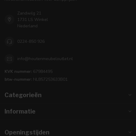
Zandwilg 21
1731 LS Winkel
Nederland
0224-850 926
info@houtenmeubeloutlet.nl
KVK nummer:
67984495
btw-nummer:
NL857253633B01
Categorieën
Informatie
Openingstijden