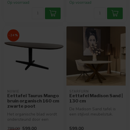
Op voorraad
Op voorraad
-24%
NIJWIE
STARFURN
Eettafel Taurus Mango
Eettafel Madison Sand |
bruin organisch 160 cm
130 cm
zwarte poot
De Madison Sand tafel is
Het organische blad wordt
een stijlvol meubelstuk.
ondersteund door een
Gemaakt van licht
stevige kolompoot, die niet
gezandstraal...
599,00
599,00
789,00
allee...