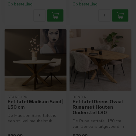
Op bestelling
Op bestelling
STARFURN
BENOA
Eettafel Madison Sand |
Eettafel Deens Ovaal
150 cm
Runa met Houten
Onderstel 180
De Madison Sand tafel is
een stijlvol meubelstuk.
De Runa eettafel 180 cm
Gemaakt van licht
van Benoa is uitgevoerd in
gezandstraal...
massief mangohout met een
699,00
579,00