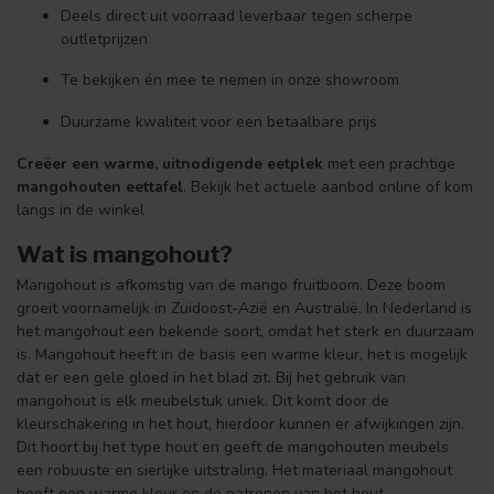
Deels direct uit voorraad leverbaar tegen scherpe
outletprijzen
Te bekijken én mee te nemen in onze showroom
Duurzame kwaliteit voor een betaalbare prijs
Creëer een warme, uitnodigende eetplek
met een prachtige
mangohouten eettafel
. Bekijk het actuele aanbod online of kom
langs in de winkel
Wat is mangohout?
Mangohout is afkomstig van de mango fruitboom. Deze boom
groeit voornamelijk in Zuidoost-Azië en Australië. In Nederland is
het mangohout een bekende soort, omdat het sterk en duurzaam
is. Mangohout heeft in de basis een warme kleur, het is mogelijk
dat er een gele gloed in het blad zit. Bij het gebruik van
mangohout is elk meubelstuk uniek. Dit komt door de
kleurschakering in het hout, hierdoor kunnen er afwijkingen zijn.
Dit hoort bij het type hout en geeft de mangohouten meubels
een robuuste en sierlijke uitstraling. Het materiaal mangohout
heeft een warme kleur en de patronen van het hout