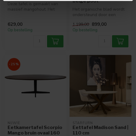
beige poot
Deze tafel is gemaakt van
massief mangohout. Het
Het organische blad wordt
blad is verjongd aan de
ondersteund door een
buitenz...
stevige kolompoot, die niet
629,00
899,00
1.199,00
allee...
Op bestelling
Op bestelling
-25%
NIJWIE
STARFURN
Eetkamertafel Scorpio
Eettafel Madison Sand |
Mango bruin ovaal 160
110 cm