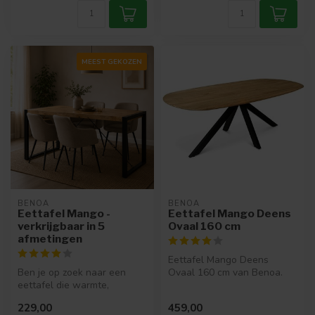
MEEST GEKOZEN
BENOA
BENOA
Eettafel Mango -
Eettafel Mango Deens
verkrijgbaar in 5
Ovaal 160 cm
afmetingen
Eettafel Mango Deens
Ben je op zoek naar een
Ovaal 160 cm van Benoa.
eettafel die warmte,
Massief mangohout, naturel
karakter én functionaliteit
afwerkin...
229,00
459,00
uitstra...