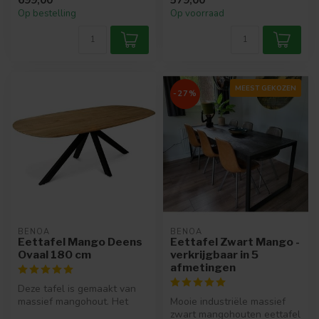
ste...
Op bestelling
Op voorraad
MEEST GEKOZEN
-27%
BENOA
BENOA
Eettafel Mango Deens
Eettafel Zwart Mango -
Ovaal 180 cm
verkrijgbaar in 5
afmetingen
Deze tafel is gemaakt van
massief mangohout. Het
Mooie industriële massief
blad is verjongd aan de
zwart mangohouten eettafel