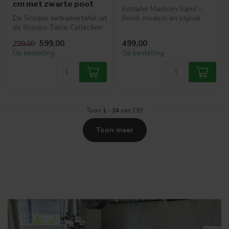
cm met zwarte poot
Eettafel Madison Sand –
De Scorpio eetkamertafel uit
Rond, modern en stijlvol
de Scorpio Table Collection
compact
van MySons combineert e...
599,00
499,00
799,00
Met de Madison Sand ...
Op bestelling
Op bestelling
Toon
1
-
24
van 193
Toon meer