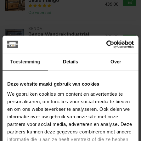
deurs mango
439,00
Op voorraad
BENOA
Benoa Wandrek Industrial
799,00
Mango 160 cm
579,00
Op voorraad
Toestemming
Details
Over
BENOA
Benoa TV meubel Industrial
649,00
Mango met 4 lades
399,00
Deze website maakt gebruik van cookies
Op voorraad
We gebruiken cookies om content en advertenties te
personaliseren, om functies voor social media te bieden
BENOA
en om ons websiteverkeer te analyseren. Ook delen we
Benoa Boekenkast Industrial
699,00
Mango met 3 lades
informatie over uw gebruik van onze site met onze
469,00
partners voor social media, adverteren en analyse. Deze
Op voorraad
partners kunnen deze gegevens combineren met andere
informatie die u aan ze heeft verstrekt of die ze hebben