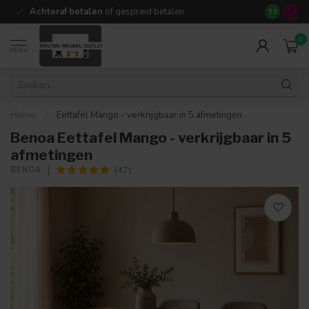
Achteraf betalen
of gespreid betalen
14 dagen b
9.3
0
MENU
Home
/
Eettafel Mango - verkrijgbaar in 5 afmetingen
Benoa Eettafel Mango - verkrijgbaar in 5
afmetingen
(47)
BENOA