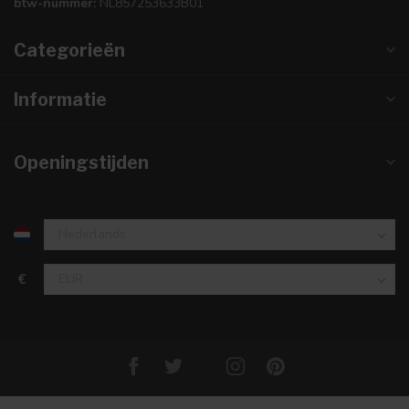
btw-nummer:
NL857253633B01
Categorieën
Informatie
Openingstijden
€