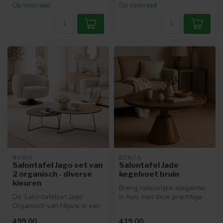
Op voorraad
Op voorraad
NIJWIE
BENOA
Salontafel Jago set van
Salontafel Jade
2 organisch - diverse
kegelvoet bruin
kleuren
Breng natuurlijke elegantie
De Salontafelset Jago
in huis met deze prachtige
Organisch van Nijwie is een
salontafel van massief ma...
moderne set van twee
499,00
419,00