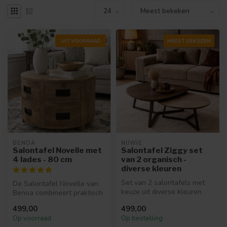
UIT VOORRAAD
MEEST GEKOZEN
LEVERBAAR
BENOA
NIJWIE
Salontafel Novelle met
Salontafel Ziggy set
4 lades - 80 cm
van 2 organisch -
diverse kleuren
Set van 2 salontafels met
De Salontafel Novelle van
keuze uit diverse kleuren
Benoa combineert praktisch
gelamineerd blad met
gemak met een warme,
499,00
499,00
metalen...
natuur...
Op voorraad
Op bestelling