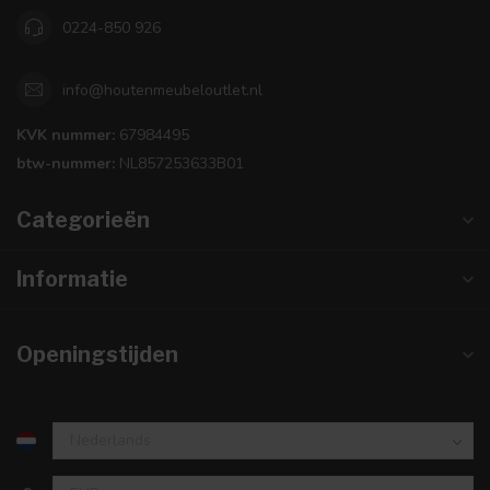
0224-850 926
info@houtenmeubeloutlet.nl
KVK nummer:
67984495
btw-nummer:
NL857253633B01
Categorieën
Informatie
Openingstijden