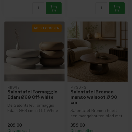
MEEST GEKOZEN
NIJWIE
MYSONS
Salontafel Formaggio
Salontafel Bremen
Edam Ø68 Off-white
mango walnoot Ø 90
cm
De Salontafel Formaggio
Edam Ø68 cm in Off-White
Salontafel Bremen heeft
is een moderne ronde
een mangohouten blad met
salontafel...
walnootkleur finish.
289,00
359,00
Hierdoor o...
Op voorraad
Op bestelling