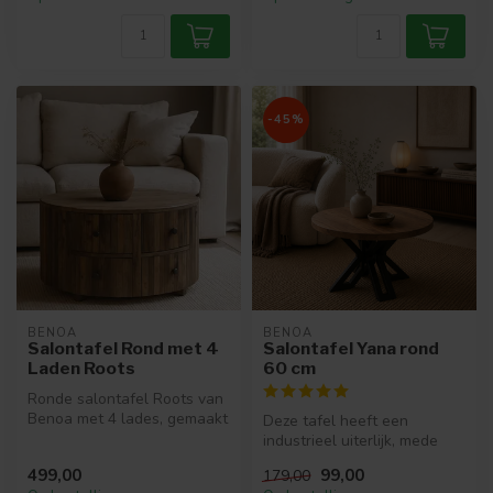
-45%
BENOA
BENOA
Salontafel Rond met 4
Salontafel Yana rond
Laden Roots
60 cm
Ronde salontafel Roots van
Benoa met 4 lades, gemaakt
Deze tafel heeft een
van gerecycled hout. Prakt...
industrieel uiterlijk, mede
door het zwarte stalen
499,00
99,00
179,00
matrixfr...