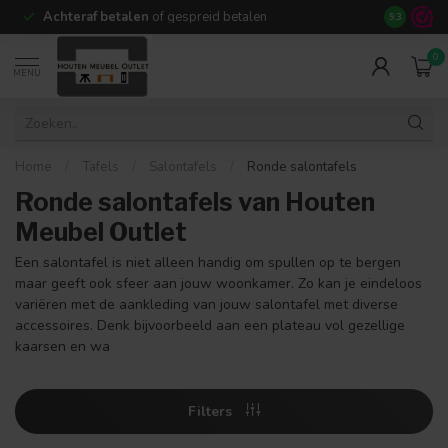
Achteraf betalen
of gespreid betalen
14 dagen b
9.3
0
MENU
Home
/
Tafels
/
Salontafels
/
Ronde salontafels
Ronde salontafels van Houten
Meubel Outlet
Een salontafel is niet alleen handig om spullen op te bergen
maar geeft ook sfeer aan jouw woonkamer. Zo kan je eindeloos
variëren met de aankleding van jouw salontafel met diverse
accessoires. Denk bijvoorbeeld aan een plateau vol gezellige
kaarsen en wa
Filters