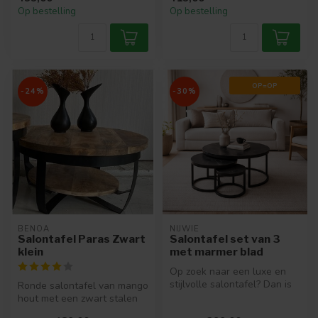
speels ge...
Op bestelling
Op bestelling
OP=OP
-24%
-30%
BENOA
NIJWIE
Salontafel Paras Zwart
Salontafel set van 3
klein
met marmer blad
Op zoek naar een luxe en
stijlvolle salontafel? Dan is
Ronde salontafel van mango
salontafel set perfect vo...
hout met een zwart stalen
frame.