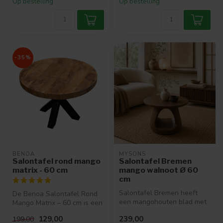
Op bestelling
Op bestelling
-35%
BENOA
MYSONS
Salontafel rond mango
Salontafel Bremen
matrix - 60 cm
mango walnoot Ø 60
cm
Salontafel Bremen heeft
De Benoa Salontafel Rond
een mangohouten blad met
Mango Matrix – 60 cm is een
walnootkleur finish.
compacte blikvanger die
129,00
239,00
199,00
Hierdoor o...
per...