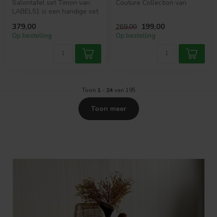
Salontafel set Timon van
Couture Collection van
LABEL51 is een handige set
MySons is een stijlvolle en
uitgevoerd in Nature Smooth
lux...
379,00
199,00
269,00
...
Op bestelling
Op bestelling
Toon
1
-
24
van 195
Toon meer