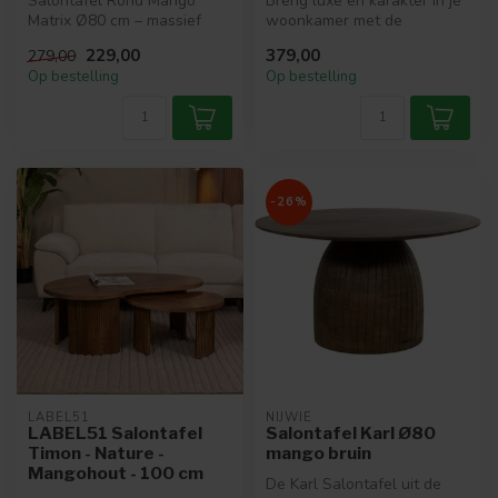
Salontafel Rond Mango
Breng luxe en karakter in je
Matrix Ø80 cm – massief
woonkamer met de
mangohout met zwarte
WoonStijl Salontafel set
229,00
379,00
279,00
matrixpoot. R...
Maze. Dez...
Op bestelling
Op bestelling
-26%
LABEL51
NIJWIE
LABEL51 Salontafel
Salontafel Karl Ø80
Timon - Nature -
mango bruin
Mangohout - 100 cm
De Karl Salontafel uit de