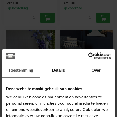
289,00
329,00
heef...
Op bestelling
Op voorraad
Toestemming
Details
Over
WOONSTIJL
STARFURN
Deze website maakt gebruik van cookies
Salontafel set van 2
Salontafel Kate | 60 cm
tweak conisch massief
We gebruiken cookies om content en advertenties te
mango
personaliseren, om functies voor social media te bieden
Salontafel Kate 60 cm is
Deze eyecatcher is net even
gemaakt van aluminium en
en om ons websiteverkeer te analyseren. Ook delen we
anders dan anders! Set van
ijzer. Het ronde tafelblad is
informatie over uw gebruik van onze site met onze