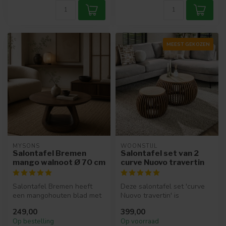
MEEST GEKOZEN
MYSONS
WOONSTIJL
Salontafel Bremen
Salontafel set van 2
mango walnoot Ø 70 cm
curve Nuovo travertin
Salontafel Bremen heeft
Deze salontafel set 'curve
een mangohouten blad met
Nuovo travertin' is
walnootkleur finish.
vervaardigd uit massief
249,00
399,00
Hierdoor o...
mangohout...
Op bestelling
Op voorraad