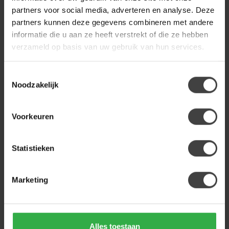
2 ronde salontafels Tweak...
...
399,00
249,00
partners voor social media, adverteren en analyse. Deze
Op voorraad
Op bestelling
partners kunnen deze gegevens combineren met andere
informatie die u aan ze heeft verstrekt of die ze hebben
verzameld op basis van uw gebruik van hun services.
Toestemmingsselectie
-38%
Noodzakelijk
Voorkeuren
Statistieken
NIJWIE
BENOA
Marketing
Bijzettafel Flare Ginger
Set van 3 bijzettafels
mango Ø60, laag model
mango met zwart
onderstel
Met deze bijzettafel steel je
echt de show. Bijzettafel
Flare is gemaakt van mas...
Een trendy set van 3
Alles toestaan