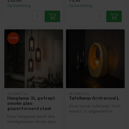
299,00
79,95
finish....
Op bestelling
Op bestelling
-50%
WOONSTIJL
WOONSTIJL
Hanglamp 3L getrapt
Tafellamp Arch wood L
smoke glas-
Deze trendy tafellamp 'Arch
geperforeerd staal
wood L' is uitgevoerd in
Deze hanglamp heeft drie
mango hout. De houten
mondgeblazen smoke glas
openi...
kappen. Binnen deze kappen