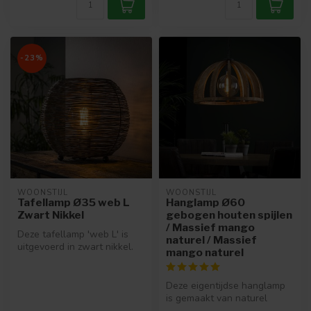
-23%
WOONSTIJL
WOONSTIJL
Tafellamp Ø35 web L
Hanglamp Ø60
Zwart Nikkel
gebogen houten spijlen
/ Massief mango
Deze tafellamp 'web L' is
naturel / Massief
uitgevoerd in zwart nikkel.
mango naturel
Doordat de lamp
gesoldeerd...
Deze eigentijdse hanglamp
is gemaakt van naturel
mango hout. De kap zit met