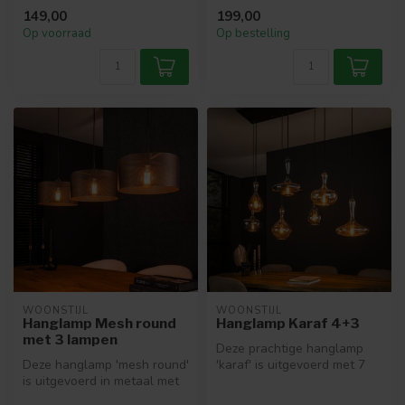
kappen zijn gemaakt in een
149,00
199,00
disk...
Op voorraad
Op bestelling
WOONSTIJL
WOONSTIJL
Hanglamp Mesh round
Hanglamp Karaf 4+3
met 3 lampen
Deze prachtige hanglamp
Deze hanglamp 'mesh round'
'karaf' is uitgevoerd met 7
is uitgevoerd in metaal met
glazen kappen. De lamp
een artic black finish. H...
heeft...