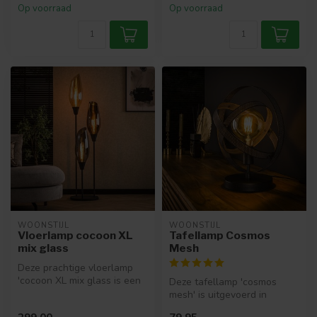
Op voorraad
Op voorraad
WOONSTIJL
WOONSTIJL
Vloerlamp cocoon XL
Tafellamp Cosmos
mix glass
Mesh
Deze prachtige vloerlamp
'cocoon XL mix glass is een
Deze tafellamp 'cosmos
echte eye-catcher! De lamp
mesh' is uitgevoerd in
...
metaal met een artic black