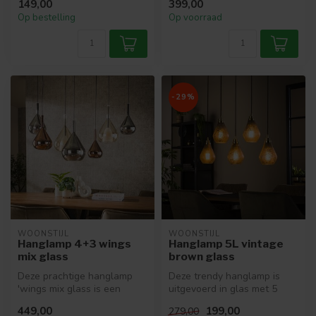
149,00
399,00
Op bestelling
Op voorraad
-29%
WOONSTIJL
WOONSTIJL
Hanglamp 4+3 wings
Hanglamp 5L vintage
mix glass
brown glass
Deze prachtige hanglamp
Deze trendy hanglamp is
'wings mix glass is een
uitgevoerd in glas met 5
echte eye-catcher! De lamp
dezelfde kapjes. De kapjes
449,00
199,00
279,00
is ui...
hebb...