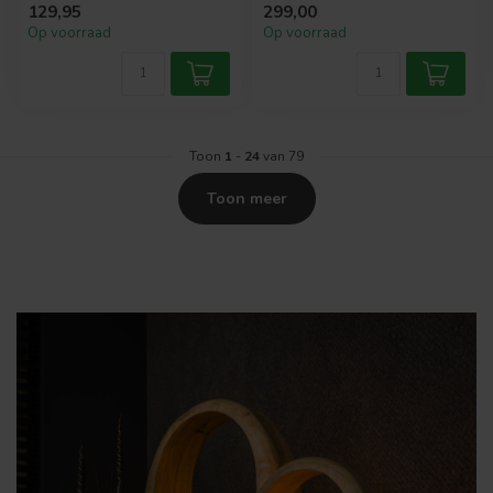
129,95
299,00
kappe...
Op voorraad
Op voorraad
Toon
1
-
24
van 79
Toon meer