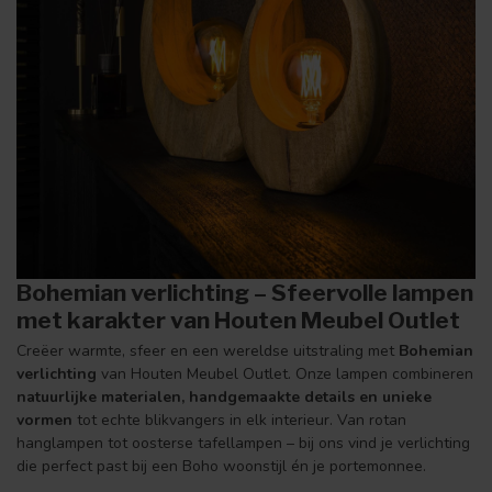
Bohemian verlichting – Sfeervolle lampen
met karakter van Houten Meubel Outlet
Creëer warmte, sfeer en een wereldse uitstraling met
Bohemian
verlichting
van Houten Meubel Outlet. Onze lampen combineren
natuurlijke materialen, handgemaakte details en unieke
vormen
tot echte blikvangers in elk interieur. Van rotan
hanglampen tot oosterse tafellampen – bij ons vind je verlichting
die perfect past bij een Boho woonstijl én je portemonnee.