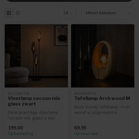
WOONSTIJL
WOONSTIJL
Vloerlamp cocoon mix
Tafellamp Arch wood M
glass zwart
Deze trendy tafellamp 'Arch
Deze prachtige vloerlamp
wood' is uitgevoerd in
'cocoon mix glass is een
mango hout. De houten
echte eye-catcher! De lamp
opening...
199,00
69,95
is ...
Op bestelling
Op voorraad