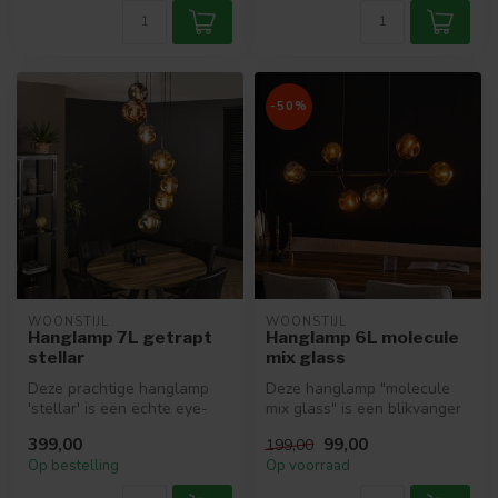
-50%
WOONSTIJL
WOONSTIJL
Hanglamp 7L getrapt
Hanglamp 6L molecule
stellar
mix glass
Deze prachtige hanglamp
Deze hanglamp "molecule
'stellar' is een echte eye-
mix glass" is een blikvanger
catcher! De lamp is
met zijn unieke design. Zes...
399,00
99,00
199,00
uitgevoer...
Op bestelling
Op voorraad