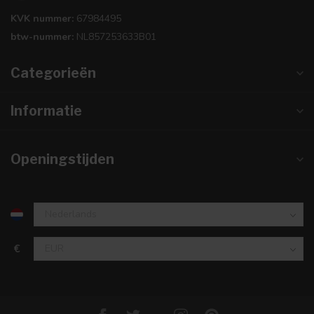
KVK nummer:
67984495
btw-nummer:
NL857253633B01
Categorieën
Informatie
Openingstijden
€