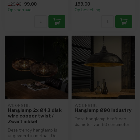
99,00
199,00
129,00
een ...
Op voorraad
Op bestelling
WOONSTIJL
WOONSTIJL
Hanglamp 2x Ø43 disk
Hanglamp Ø80 Industry
wire copper twist /
Deze hanglamp heeft een
Zwart nikkel
diameter van 80 centimeter.
Deze trendy hanglamp is
Een industriële grote lamp
uitgevoerd in metaal. De
d...