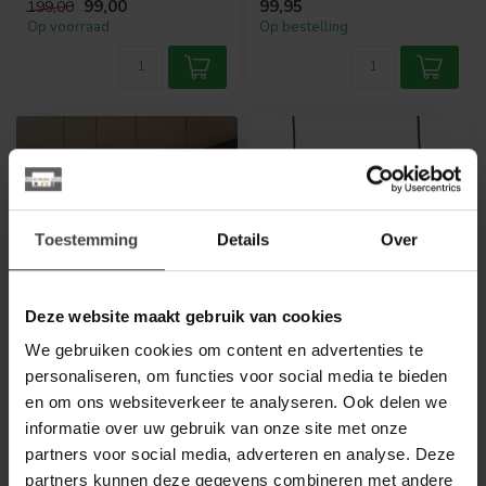
99,00
99,95
199,00
zitt...
Op voorraad
Op bestelling
Toestemming
Details
Over
Deze website maakt gebruik van cookies
We gebruiken cookies om content en advertenties te
WOONSTIJL
LABEL51
Hanglamp Orbit met 4
LABEL51 Hanglamp
personaliseren, om functies voor social media te bieden
kappen
Ibiza - Naturel - Jute - 2-
en om ons websiteverkeer te analyseren. Ook delen we
Lichts
Deze trendy hanglamp 'orbit'
informatie over uw gebruik van onze site met onze
is uitgevoerd in mango hout.
Hanglamp Ibiza 2-lichts van
partners voor social media, adverteren en analyse. Deze
De houten spijlen geve...
LABEL51 is een
partners kunnen deze gegevens combineren met andere
karakteristieke lamp