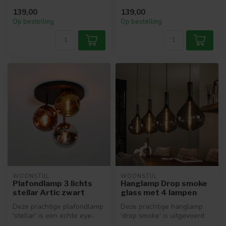
vlasdraad. Zijn op...
speelse lamp waarmee je
139,00
139,00
een...
Op bestelling
Op bestelling
WOONSTIJL
WOONSTIJL
Plafondlamp 3 lichts
Hanglamp Drop smoke
stellar Artic zwart
glass met 4 lampen
Deze prachtige plafondlamp
Deze prachtige hanglamp
'stellar' is een echte eye-
'drop smoke' is uitgevoerd
catcher! De lamp is uitgev...
met 4 glazen kappen. De