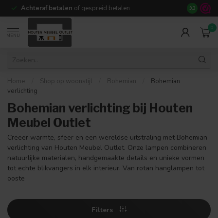
Achteraf betalen
of gespreid betalen
14 dagen b
9.3
0
MENU
Home
/
Shop op woonstijl
/
Bohemian
/
Bohemian
verlichting
Bohemian verlichting bij Houten
Meubel Outlet
Creëer warmte, sfeer en een wereldse uitstraling met Bohemian
verlichting van Houten Meubel Outlet. Onze lampen combineren
natuurlijke materialen, handgemaakte details en unieke vormen
tot echte blikvangers in elk interieur. Van rotan hanglampen tot
ooste
Filters