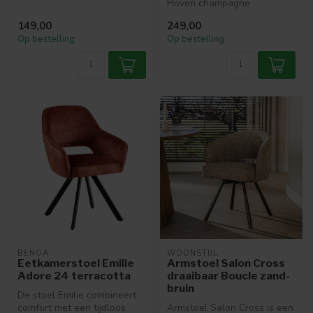
De stoel is voorzien van een
Hoven champagne
...
combineert luxe uitstraling
149,00
249,00
met optim...
Op bestelling
Op bestelling
BENOA
WOONSTIJL
Eetkamerstoel Emilie
Armstoel Salon Cross
Adore 24 terracotta
draaibaar Boucle zand-
bruin
De stoel Emilie combineert
comfort met een tijdloos
Armstoel Salon Cross is een