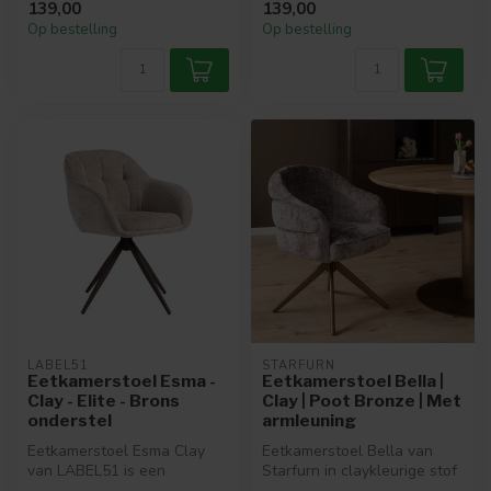
139,00
139,00
eetkamerstoel be...
Op bestelling
Op bestelling
LABEL51
STARFURN
Eetkamerstoel Esma -
Eetkamerstoel Bella |
Clay - Elite - Brons
Clay | Poot Bronze | Met
onderstel
armleuning
Eetkamerstoel Esma Clay
Eetkamerstoel Bella van
van LABEL51 is een
Starfurn in claykleurige stof
elegante, comfortabele
met bronze onderstel. Draa...