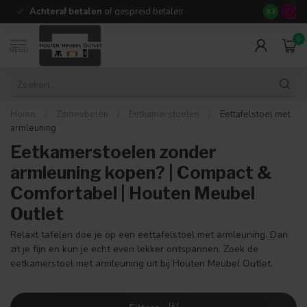
Achteraf betalen
of gespreid betalen
14 dagen b
9.3
0
MENU
Home
/
Zitmeubelen
/
Eetkamerstoelen
/
Eettafelstoel met
armleuning
Eetkamerstoelen zonder
armleuning kopen? | Compact &
Comfortabel | Houten Meubel
Outlet
Relaxt tafelen doe je op een eettafelstoel met armleuning. Dan
zit je fijn en kun je echt even lekker ontspannen. Zoek de
eetkamerstoel met armleuning uit bij Houten Meubel Outlet.