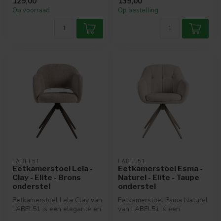
129,00
139,00
zachte ...
Op voorraad
Op bestelling
LABEL51
LABEL51
Eetkamerstoel Lela -
Eetkamerstoel Esma -
Clay - Elite - Brons
Naturel - Elite - Taupe
onderstel
onderstel
Eetkamerstoel Lela Clay van
Eetkamerstoel Esma Naturel
LABEL51 is een elegante en
van LABEL51 is een
comfortabele stoel uitgev...
moderne, luxueuze