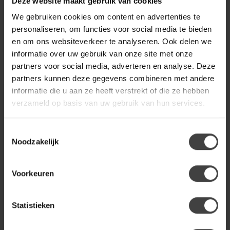
Deze website maakt gebruik van cookies
Starfurn in cinnamonkleurige
van LABEL51 combineert
stof met bronze onderstel. ...
Japandi design met luxe
We gebruiken cookies om content en advertenties te
249,00
279,00
comfort. D...
personaliseren, om functies voor social media te bieden
Op bestelling
Op bestelling
en om ons websiteverkeer te analyseren. Ook delen we
informatie over uw gebruik van onze site met onze
partners voor social media, adverteren en analyse. Deze
partners kunnen deze gegevens combineren met andere
informatie die u aan ze heeft verstrekt of die ze hebben
verzameld op basis van uw gebruik van hun services.
Toestemmingsselectie
Noodzakelijk
Voorkeuren
NIJWIE
LABEL51
Eetkamerstoel Alicia -
Eetkamerstoel Cannes
Statistieken
draaipoot 360 graden -
- Mushroom - Royal
2 kleuren
Boucle - Brons Metalen
Frame