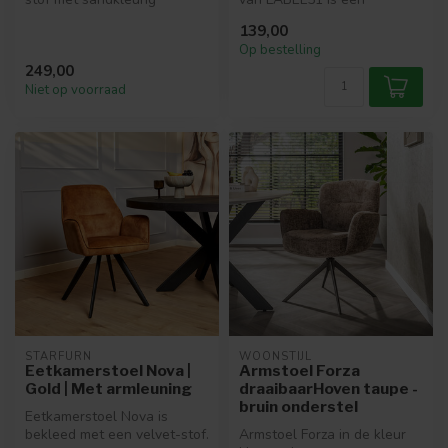
onderstel. Draaibaar, met
stijlvolle, comfortabele
139,00
arml...
eetkamers...
Op bestelling
249,00
Niet op voorraad
STARFURN
WOONSTIJL
Eetkamerstoel Nova |
Armstoel Forza
Gold | Met armleuning
draaibaarHoven taupe -
bruin onderstel
Eetkamerstoel Nova is
bekleed met een velvet-stof.
Armstoel Forza in de kleur