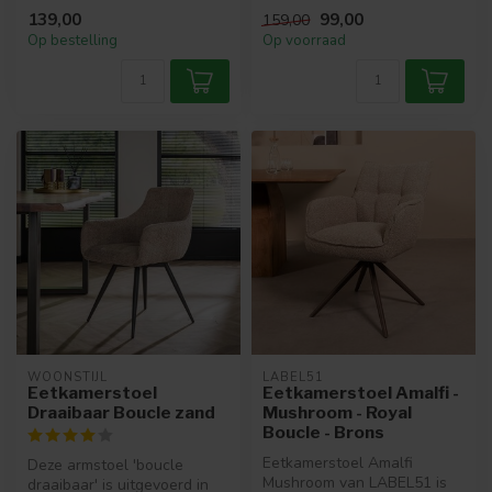
eetkamerstoel in luxe Eli...
prachtige stof in 4 kleuren
139,00
99,00
159,00
kun ...
Op bestelling
Op voorraad
WOONSTIJL
LABEL51
Eetkamerstoel
Eetkamerstoel Amalfi -
Draaibaar Boucle zand
Mushroom - Royal
Boucle - Brons
Eetkamerstoel Amalfi
Deze armstoel 'boucle
Mushroom van LABEL51 is
draaibaar' is uitgevoerd in