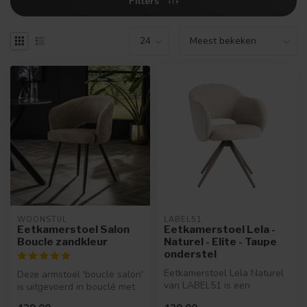
Filters
WOONSTIJL
LABEL51
Eetkamerstoel Salon
Eetkamerstoel Lela -
Boucle zandkleur
Naturel - Elite - Taupe
onderstel
Eetkamerstoel Lela Naturel
Deze armstoel 'boucle salon'
van LABEL51 is een
is uitgevoerd in bouclé met
elegante eetkamerstoel met
een metalen onderstel. ...