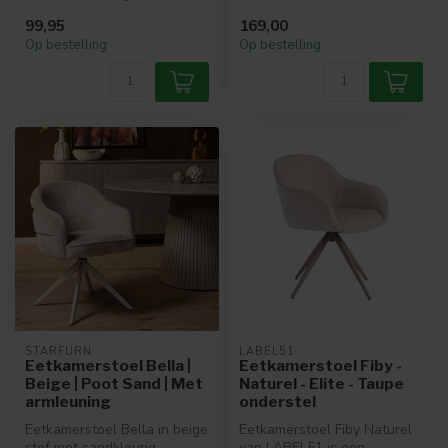
een luxe eetkamerstoel met
bouclé met een metalen
99,95
169,00
een eleg...
onderst...
Op bestelling
Op bestelling
STARFURN
LABEL51
Eetkamerstoel Bella |
Eetkamerstoel Fiby -
Beige | Poot Sand | Met
Naturel - Elite - Taupe
armleuning
onderstel
Eetkamerstoel Bella in beige
Eetkamerstoel Fiby Naturel
stof met sandkleurig
van LABEL51 is een