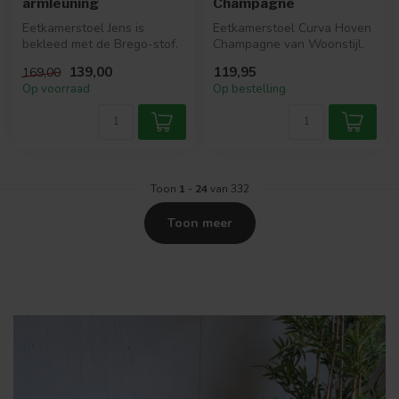
armleuning
Champagne
Eetkamerstoel Jens is
Eetkamerstoel Curva Hoven
bekleed met de Brego-stof.
Champagne van Woonstijl.
De stoel is 180 graden
Luxe boucléstof, zwart
139,00
119,95
169,00
draaibaa...
stalen...
Op voorraad
Op bestelling
Toon
1
-
24
van 332
Toon meer