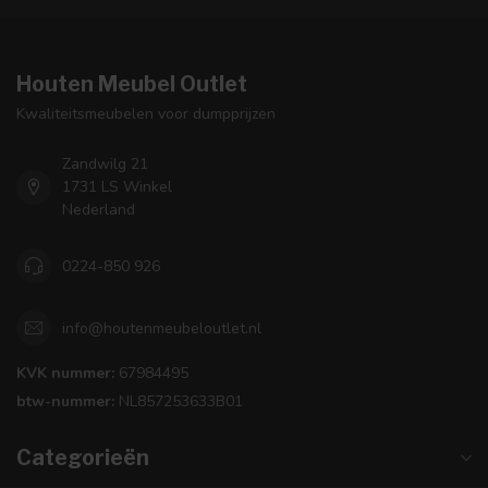
Houten Meubel Outlet
Kwaliteitsmeubelen voor dumpprijzen
Zandwilg 21
1731 LS Winkel
Nederland
0224-850 926
info@houtenmeubeloutlet.nl
KVK nummer:
67984495
btw-nummer:
NL857253633B01
Categorieën