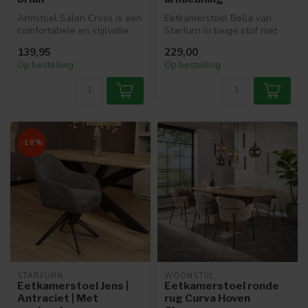
Armstoel Salon Cross is een
Eetkamerstoel Bella van
comfortabele en stijlvolle
Starfurn in beige stof met
draaistoel, uitgevoerd in...
zwart metalen onderstel.
139,95
229,00
Draa...
Op bestelling
Op bestelling
-18%
STARFURN
WOONSTIJL
Eetkamerstoel Jens |
Eetkamerstoel ronde
Antraciet | Met
rug Curva Hoven