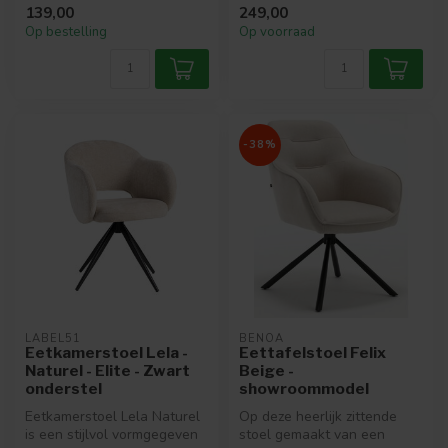
139,00
249,00
eetkamerstoel ...
Op bestelling
Op voorraad
-38%
LABEL51
BENOA
Eetkamerstoel Lela -
Eettafelstoel Felix
Naturel - Elite - Zwart
Beige -
onderstel
showroommodel
Eetkamerstoel Lela Naturel
Op deze heerlijk zittende
is een stijlvol vormgegeven
stoel gemaakt van een