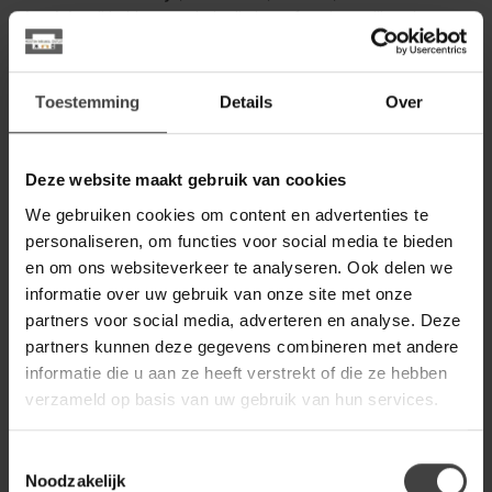
klassiek
, wij hebben meubels die jouw favoriete stijl tot leven
brengen – altijd van massief hout en tegen outletprijzen.
ONTDEK MEUBELS PER WOONSTIJL
Toestemming
Details
Over
Onze collectie is zorgvuldig samengesteld om je te helpen de
juiste sfeer in huis te creëren. Kies uit onder andere:
Deze website maakt gebruik van cookies
Industriële meubels
: Stoer, robuust en gemaakt van hout
& metaal – perfect voor een urban loft uitstraling.
We gebruiken cookies om content en advertenties te
personaliseren, om functies voor social media te bieden
Landelijke meubels
: Warme houttinten, natuurlijke
en om ons websiteverkeer te analyseren. Ook delen we
materialen en rustieke details voor een huiselijke sfeer.
informatie over uw gebruik van onze site met onze
Moderne meubels
: Strakke lijnen, minimalistisch design en
partners voor social media, adverteren en analyse. Deze
eigentijdse kleuren.
partners kunnen deze gegevens combineren met andere
informatie die u aan ze heeft verstrekt of die ze hebben
Scandinavische meubels
: Licht, luchtig en functioneel met
verzameld op basis van uw gebruik van hun services.
een focus op eenvoud en comfort.
Klassieke meubels
: Tijdloze elegantie met authentieke
Toestemmingsselectie
details en hoogwaardige afwerking.
Noodzakelijk