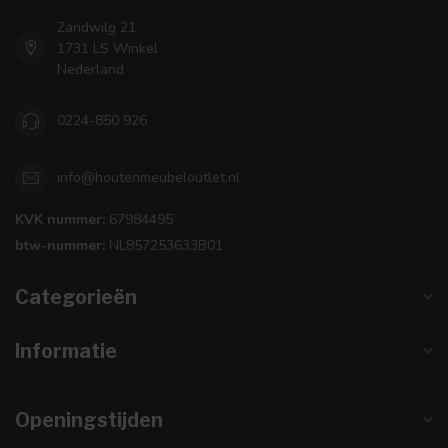
Zandwilg 21
1731 LS Winkel
Nederland
0224-850 926
info@houtenmeubeloutlet.nl
KVK nummer:
67984495
btw-nummer:
NL857253633B01
Categorieën
Informatie
Openingstijden