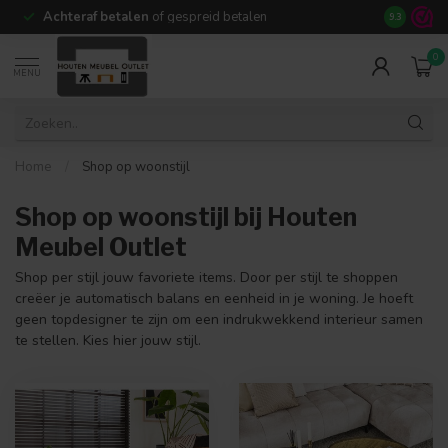
Achteraf betalen
of gespreid betalen
14 dagen b
9.3
0
MENU
Home
/
Shop op woonstijl
Shop op woonstijl bij Houten
Meubel Outlet
Shop per stijl jouw favoriete items. Door per stijl te shoppen
creëer je automatisch balans en eenheid in je woning. Je hoeft
geen topdesigner te zijn om een indrukwekkend interieur samen
te stellen. Kies hier jouw stijl.