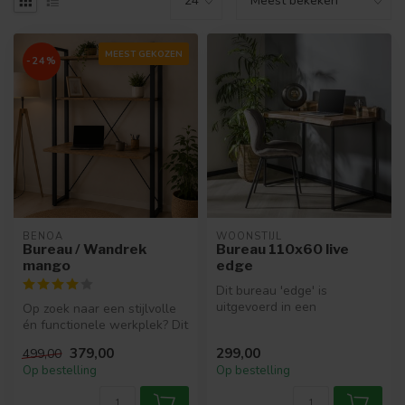
MEEST GEKOZEN
-24%
BENOA
WOONSTIJL
Bureau / Wandrek
Bureau 110x60 live
mango
edge
Dit bureau 'edge' is
uitgevoerd in een
Op zoek naar een stijlvolle
acaciahout met een metalen
én functionele werkplek? Dit
frame. De pra...
Bureau / Wandrek van ma...
379,00
299,00
499,00
Op bestelling
Op bestelling