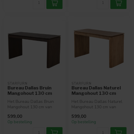
STARFURN
STARFURN
Bureau Dallas Bruin
Bureau Dallas Naturel
Mangohout 130 cm
Mangohout 130 cm
Het Bureau Dallas Bruin
Het Bureau Dallas Naturel
Mangohout 130 cm van
Mangohout 130 cm van
Starfurn combineert een
Starfurn combineert een
599,00
599,00
strak desig...
strak des...
Op bestelling
Op bestelling