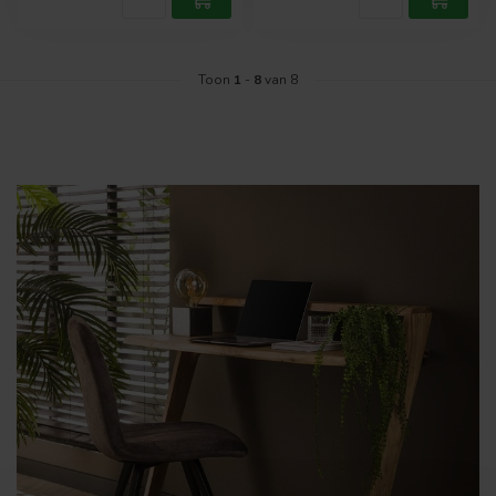
Toon
1
-
8
van 8