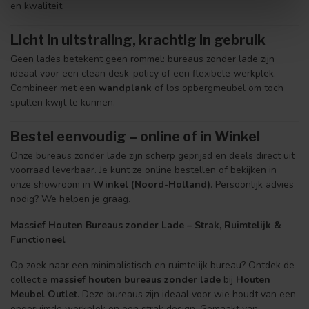
en kwaliteit.
Licht in uitstraling, krachtig in gebruik
Geen lades betekent geen rommel: bureaus zonder lade zijn
ideaal voor een clean desk-policy of een flexibele werkplek.
Combineer met een
wandplank
of los opbergmeubel om toch
spullen kwijt te kunnen.
Bestel eenvoudig – online of in Winkel
Onze bureaus zonder lade zijn scherp geprijsd en deels direct uit
voorraad leverbaar. Je kunt ze online bestellen of bekijken in
onze showroom in
Winkel (Noord-Holland)
. Persoonlijk advies
nodig? We helpen je graag.
Massief Houten Bureaus zonder Lade – Strak, Ruimtelijk &
Functioneel
Op zoek naar een minimalistisch en ruimtelijk bureau? Ontdek de
collectie
massief houten bureaus zonder lade
bij
Houten
Meubel Outlet
. Deze bureaus zijn ideaal voor wie houdt van een
opgeruimde werkplek en een strak design. Gemaakt van