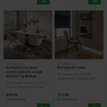
WOONSTIJL
WOONSTIJL
Eettafel Ceramo
Bureau air solid
Centro deens ovaal
Dit bureau 'air solid' is
215cm Taj Mahal
uitgevoerd in metaal met
De Eettafel Ceramo Centro
acaciahout. Deze combinatie
Deens Ovaal 215 cm van
g...
WoonStijl combineert een
899,00
179,00
luxe k...
Op bestelling
Op bestelling