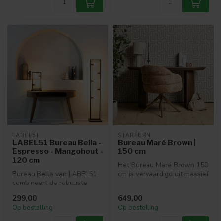
LABEL51
STARFURN
LABEL51 Bureau Bella -
Bureau Maré Brown |
Espresso - Mangohout -
150 cm
120 cm
Het Bureau Maré Brown 150
Bureau Bella van LABEL51
cm is vervaardigd uit massief
combineert de robuuste
mangohout in een warme b...
charme met een moderne
299,00
649,00
finesse. ...
Op bestelling
Op bestelling