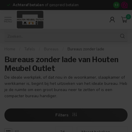
Achteraf betalen
of gespreid betalen
14 dagen b
9.3
0
MENU
Home
/
Tafels
/
Bureaus
/
Bureaus zonder lade
Bureaus zonder lade van Houten
Meubel Outlet
De ideale werkplek, of dat nou in de woonkamer, slaapkamer of
werkkamer is, begint bij het uitzoeken van het ideale bureau. Heb
je de ruimte om een groot bureau neer te zetten of is een
compacter bureau handiger.
Filters