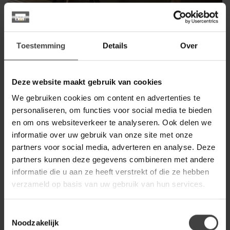
Toestemming
Details
Over
Minimalistisch en functioneel werken
Deze website maakt gebruik van cookies
Op zoek naar een strak en overzichtelijk bureau? Een
bureau
We gebruiken cookies om content en advertenties te
zonder lade
biedt precies dat: een open, minimalistische
personaliseren, om functies voor social media te bieden
werkplek zonder afleiding. Perfect voor laptopgebruikers,
flexwerkers of liefhebbers van een luchtig interieur.
en om ons websiteverkeer te analyseren. Ook delen we
informatie over uw gebruik van onze site met onze
Bij
Houten Meubel Outlet
in Winkel (Noord-Holland) vind je een
partners voor social media, adverteren en analyse. Deze
zorgvuldig geselecteerde collectie bureaus zonder lades – van
partners kunnen deze gegevens combineren met andere
natuurlijke houtsoorten tot stoere metaal-houtcombinaties.
informatie die u aan ze heeft verstrekt of die ze hebben
verzameld op basis van uw gebruik van hun services.
Strakke bureaus van mangohout of
acaciahout
Toestemmingsselectie
Onze bureaus zijn vervaardigd van massief
mangohout
of
Noodzakelijk
acaciahout
, vaak gecombineerd met metalen frames. Het