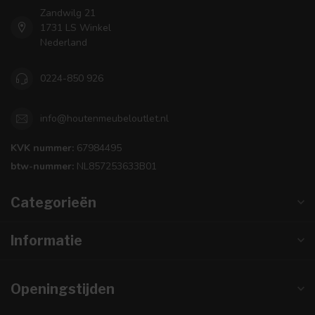
Zandwilg 21
1731 LS Winkel
Nederland
0224-850 926
info@houtenmeubeloutlet.nl
KVK nummer:
67984495
btw-nummer:
NL857253633B01
Categorieën
Informatie
Openingstijden