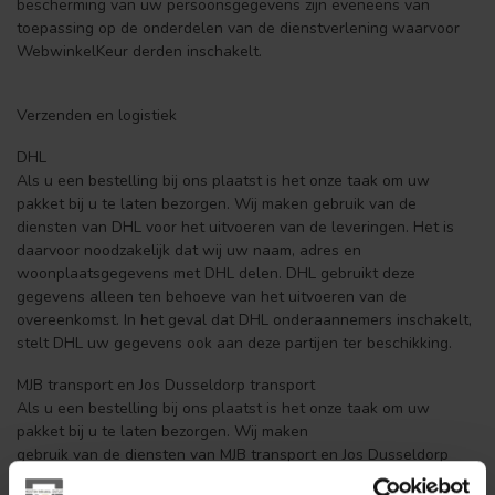
bescherming van uw persoonsgegevens zijn eveneens van
toepassing op de onderdelen van de dienstverlening waarvoor
WebwinkelKeur derden inschakelt.
Verzenden en logistiek
DHL
Als u een bestelling bij ons plaatst is het onze taak om uw
pakket bij u te laten bezorgen. Wij maken gebruik van de
diensten van DHL voor het uitvoeren van de leveringen. Het is
daarvoor noodzakelijk dat wij uw naam, adres en
woonplaatsgegevens met DHL delen. DHL gebruikt deze
gegevens alleen ten behoeve van het uitvoeren van de
overeenkomst. In het geval dat DHL onderaannemers inschakelt,
stelt DHL uw gegevens ook aan deze partijen ter beschikking.
MJB transport en Jos Dusseldorp transport
Als u een bestelling bij ons plaatst is het onze taak om uw
pakket bij u te laten bezorgen. Wij maken
gebruik van de diensten van MJB transport en Jos Dusseldorp
transport voor het uitvoeren van de leveringen. Het is daarvoor