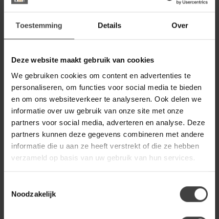
noodzakelijk dat wij uw naam, adres en woonplaatsgegevens
met MJB transport en Jos Dusseldorp transport delen. MJB
transport en Jos Dusseldorp transport gebruikt deze gegevens
Toestemming
Details
Over
alleen ten behoeve van het uitvoeren van de overeenkomst. In
het geval dat MJB transport en Jos Dusseldorp transport
onderaannemers inschakelt, stelt MJB transport en Jos
Deze website maakt gebruik van cookies
Dusseldorp transport uw gegevens ook aan deze partijen ter
beschikking.
We gebruiken cookies om content en advertenties te
personaliseren, om functies voor social media te bieden
Facturatie en boekhouden
en om ons websiteverkeer te analyseren. Ook delen we
informatie over uw gebruik van onze site met onze
Exact online
Voor het bijhouden van onze administratie en boekhouding
partners voor social media, adverteren en analyse. Deze
maken wij gebruik van de diensten van
partners kunnen deze gegevens combineren met andere
Exact online. Wij delen uw naam, adres en woonplaatsgegevens
informatie die u aan ze heeft verstrekt of die ze hebben
en details met betrekking tot uw bestelling. Deze gegevens
verzameld op basis van uw gebruik van hun services.
worden gebruikt voor het administreren van verkoopfacturen. Uw
persoonsgegevens worden beschermd verzonden en
opgeslagen. Exact online is tot geheimhouding verplicht en zal
Toestemmingsselectie
uw gegevens vertrouwelijk behandelen. Exact online gebruikt uw
Noodzakelijk
persoonsgegevens niet voor andere doeleinden dan hierboven
beschreven.