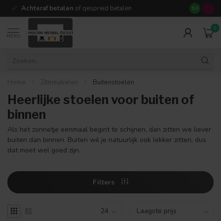
Achteraf betalen
of gespreid betalen
14 dagen b
9.3
0
MENU
Home
/
Zitmeubelen
/
Buitenstoelen
Heerlijke stoelen voor buiten of
binnen
Als het zonnetje eenmaal begint te schijnen, dan zitten we liever
buiten dan binnen. Buiten wil je natuurlijk ook lekker zitten, dus
dat moet wel goed zijn.
Filters