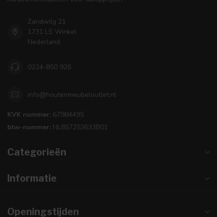
Zandwilg 21
1731 LS Winkel
Nederland
0224-850 926
info@houtenmeubeloutlet.nl
KVK nummer:
67984495
btw-nummer:
NL857253633B01
Categorieën
Informatie
Openingstijden