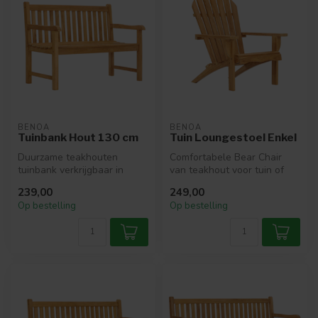
BENOA
BENOA
Tuinbank Hout 130 cm
Tuin Loungestoel Enkel
Duurzame teakhouten
Comfortabele Bear Chair
tuinbank verkrijgbaar in
van teakhout voor tuin of
meerdere lengtes. Tijdloos
terras. Tijdloos design,
239,00
249,00
design, ...
duurz...
Op bestelling
Op bestelling