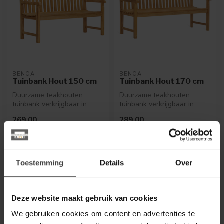
BENOA
BENOA
Tuinbank Hout 150 cm
Tuinbank Hout 170 cm
Duurzame teakhouten
Duurzame teakhouten
tuinbank verkrijgbaar in
tuinbank verkrijgbaar in
meerdere lengtes. Tijdloos
meerdere lengtes. Tijdloos
269,00
289,00
design, ...
design, ...
Op bestelling
Op bestelling
Toestemming
Details
Over
Deze website maakt gebruik van cookies
We gebruiken cookies om content en advertenties te