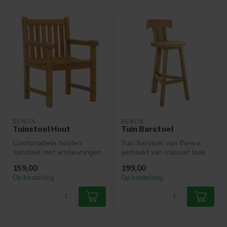
BENOA
BENOA
Tuinstoel Hout
Tuin Barstoel
Comfortabele houten
Tuin barstoel van Benoa,
tuinstoel met armleuningen.
gemaakt van massief teak
Tijdloos design, geschikt
hout. Tijdloos design,
159,00
199,00
voor t...
geschik...
Op bestelling
Op bestelling