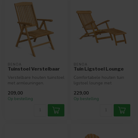
BENOA
BENOA
Tuinstoel Verstelbaar
Tuin Ligstoel Lounge
Verstelbare houten tuinstoel
Comfortabele houten tuin
met armleuningen.
ligstoel lounge met
Comfortabel, tijdloos en
verstelbare rugleuning.
209,00
229,00
ideaal v...
Ideaal voor...
Op bestelling
Op bestelling