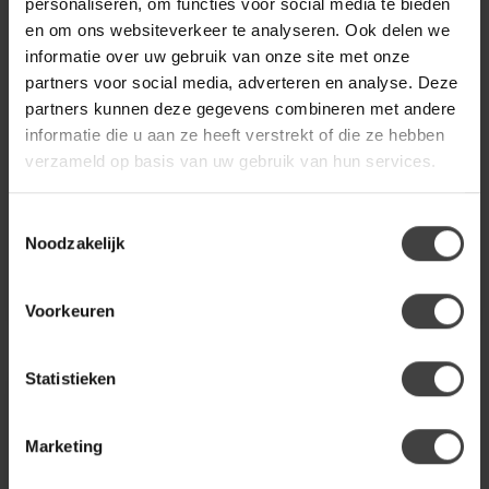
personaliseren, om functies voor social media te bieden
en om ons websiteverkeer te analyseren. Ook delen we
informatie over uw gebruik van onze site met onze
partners voor social media, adverteren en analyse. Deze
partners kunnen deze gegevens combineren met andere
BENOA
BENOA
informatie die u aan ze heeft verstrekt of die ze hebben
Tuin Loungestoel
Ligstoel met Wielen
verzameld op basis van uw gebruik van hun services.
Dubbel
Barney Teak
Dubbele houten tuin
Praktische ligstoel Barney
loungestoel voor twee
van jong teakhout met
Toestemmingsselectie
personen. Comfortabel,
wielen. Natuurlijke
Noodzakelijk
499,00
559,00
stijlvol en per...
tuinligstoe...
Op bestelling
Op bestelling
Voorkeuren
Statistieken
Marketing