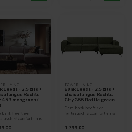
ER LIVING
TOWER LIVING
k Leeds - 2,5 zits +
Bank Leeds - 2,5 zits +
ise longue Rechts -
chaise longue Rechts -
y 453 mosgroen /
City 355 Bottle green
s
Deze bank heeft een
 bank heeft een
fantastisch zitcomfort en is
astisch zitcomfort en is
verkrijgbaar in vele mooie
rijgbaar in vele mooie
kleu...
99,00
1.799,00
..