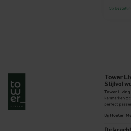
Op bestellin
Tower Li
Stijlvol 
Tower Living
kenmerken zich
perfect passen
Bij
Houten Me
De kracht