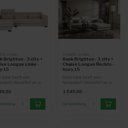
ER LIVING
TOWER LIVING
k Brighton - 3 zits +
Bank Brighton - 3 zits +
ise Longue Links -
Chaise Longue Rechts -
ry 15
Ivory 15
 bank heeft een
Deze bank heeft een
astisch zitcomfort en is
fantastisch zitcomfort en is
rijgbaar in vele mooie
verkrijgbaar in vele mooie
49,00
1.549,00
..
kleu...
estelling
Op bestelling