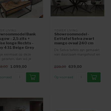
ER LIVING
TOWER LIVING
wroommodel Bank
Showroommodel -
sgow - 2,5 zits +
Eettafel Selva zwart
ise longe Rechts -
mango ovaal 240 cm
oy 431 Beige Grey
De Selva tafels zijn gemaakt
je eenmaal op deze
van duurzaam mangohout en
 gezeten, dan wil je
hebben een gewelfd tafelb...
schijnlijk niet meer
1.099,00
639,00
98,00
899,00
s....
oorraad
Op voorraad