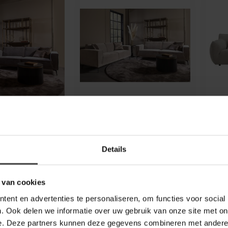
ING
TOWER LIVING
TOW
 - 2,5 zits + 3
Bank Leeds - 2,5 zits + 3
Ban
y 453
zits - City 120 Beige
Ede
/ grijs
Deze bank heeft een
Aber
Details
heeft een
fantastisch zitcomfort en is
van 
zitcomfort en is
verkrijgbaar in vele mooie
tijd
 in vele mooie
kleu...
1.5
 van cookies
1.999,00
Op b
ent en advertenties te personaliseren, om functies voor social
raad
Niet op voorraad
. Ook delen we informatie over uw gebruik van onze site met on
e. Deze partners kunnen deze gegevens combineren met andere i