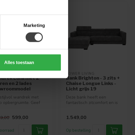
%
Marketing
Alles toestaan
ER LIVING
TOWER LIVING
drek Luna met 2
Bank Brighton - 3 zits +
ren en 2 lades
Chaise Longue Links -
owroommodel
Licht grijs 19
stijlvol wandrek met
Deze bank heeft een
p opbergruimte. Geef
fantastisch zitcomfort en is
 interieur een
verkrijgbaar in vele mooie
rlijke...
kleu...
599,00
1.549,00
99,00
oorraad
Op bestelling