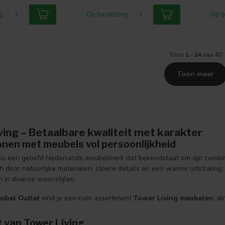
g
Op bestelling
Op b
Toon
1
-
24
van 40
Toon meer
ving – Betaalbare kwaliteit met karakter
wonen met meubels vol persoonlijkheid
is een geliefd Nederlands meubelmerk dat bekendstaat om zijn combi
 door natuurlijke materialen, stoere details en een warme uitstraling
 in diverse woonstijlen.
ubel Outlet
vind je een ruim assortiment
Tower Living meubelen
, d
 van Tower Living