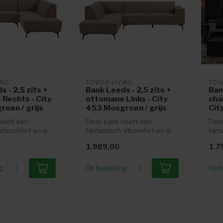
ING
TOWER LIVING
TOW
 - 2,5 zits +
Bank Leeds - 2,5 zits +
Ban
Rechts - City
ottomane Links - City
cha
oen / grijs
453 Mosgroen / grijs
Cit
heeft een
Deze bank heeft een
Deze
zitcomfort en is
fantastisch zitcomfort en is
fant
 in vele mooie
verkrijgbaar in vele mooie
verk
1.989,00
1.7
kleu...
kleu.
g
Op bestelling
Op b