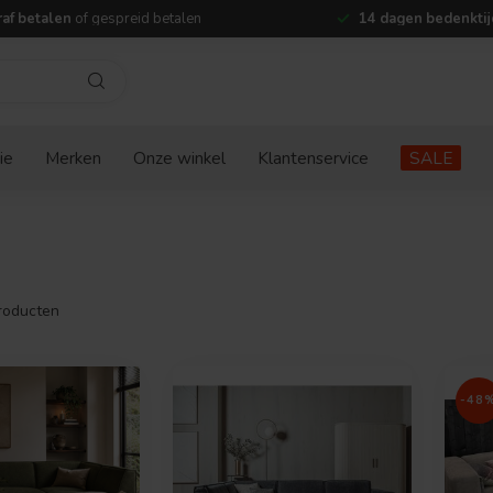
af betalen
of gespreid betalen
14 dagen bedenktij
ie
Merken
Onze winkel
Klantenservice
SALE
roducten
-48