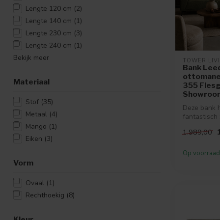
Lengte 120 cm
(2)
Lengte 140 cm
(1)
Lengte 230 cm
(3)
Lengte 240 cm
(1)
Bekijk meer
TOWER LIV
Bank Leeds
ottomane 
Materiaal
355 Flesg
Showroo
Stof
(35)
Deze bank 
Metaal
(4)
fantastisch 
verkrijgbaar
Mango
(1)
1.989,00
kleu...
Eiken
(3)
Op voorraad
Vorm
Ovaal
(1)
Rechthoekig
(8)
Kleur