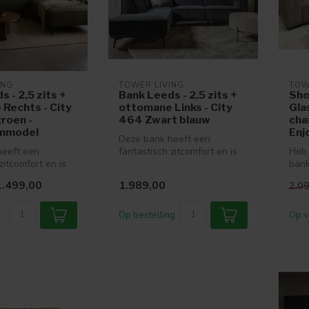
ING
TOWER LIVING
TOW
 - 2,5 zits +
Bank Leeds - 2,5 zits +
Sho
Rechts - City
ottomane Links - City
Gla
roen -
464 Zwart blauw
cha
mmodel
Enj
Deze bank heeft een
heeft een
fantastisch zitcomfort en is
Heb 
zitcomfort en is
verkrijgbaar in vele mooie
bank
 in vele mooie
kleu...
waar
1.499,00
1.989,00
2.0
ander
Op bestelling
Op v