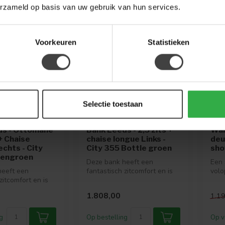
erzameld op basis van uw gebruik van hun services.
-50
Voorkeuren
Statistieken
Selectie toestaan
ING
TOWER LIVING
TOW
ds - Ottomane
Bank Leeds - 2,5 zits +
Wan
 + Chaise
chaise longue Links -
deu
chts - City
City 355 Bottle groen
sh
sengroen
Deze bank heeft een
Een 
heeft een
fantastisch zitcomfort en is
volo
zitcomfort en is
verkrijgbaar in vele mooie
jouw
 in vele mooie
kleu...
natuu
1.808,00
1.1
g
Op bestelling
Op v