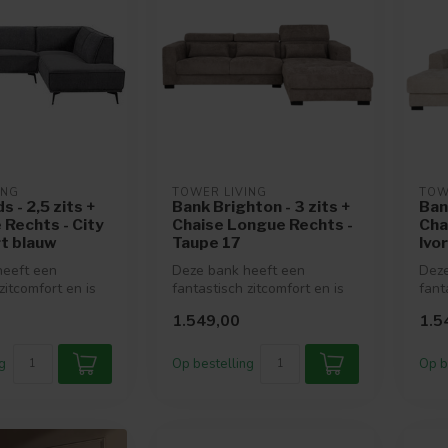
ING
TOWER LIVING
TOW
 - 2,5 zits +
Bank Brighton - 3 zits +
Ban
Rechts - City
Chaise Longue Rechts -
Cha
t blauw
Taupe 17
Ivo
heeft een
Deze bank heeft een
Deze
zitcomfort en is
fantastisch zitcomfort en is
fant
 in vele mooie
verkrijgbaar in vele mooie
verk
1.549,00
1.5
kleu...
kleu.
g
Op bestelling
Op b