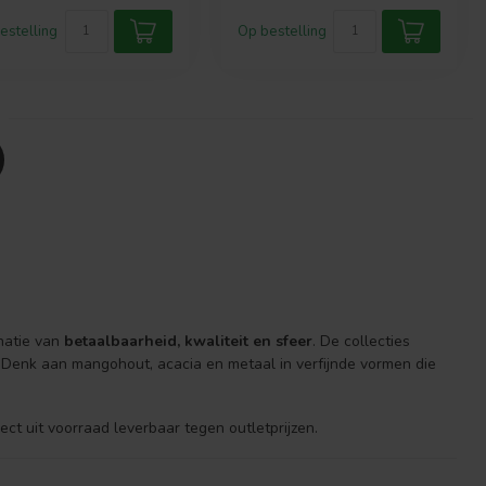
estelling
Op bestelling
natie van
betaalbaarheid, kwaliteit en sfeer
. De collecties
. Denk aan mangohout, acacia en metaal in verfijnde vormen die
irect uit voorraad leverbaar tegen outletprijzen.