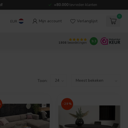
d!
+80.000
tevreden klanten
0
Mijn account
Verlanglijst
EUR
9.3
1808
beoordelingen
Toon:
%
-29%