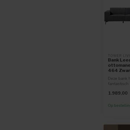
TOWER LIV
Bank Leeds
ottomane 
464 Zwar
Deze bank 
fantastisch 
verkrijgbaar
1.989,00
kleu...
Op bestellin