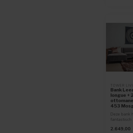
TOWER LIV
Bank Leed
longue + 2
ottomane 
453 Mosgr
Deze bank 
fantastisch 
verkrijgbaar
2.649,00
kleu...