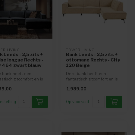
ER LIVING
TOWER LIVING
k Leeds - 2,5 zits +
Bank Leeds - 2,5 zits +
ise longue Rechts -
ottomane Rechts - City
y 464 zwart blauw
120 Beige
 bank heeft een
Deze bank heeft een
astisch zitcomfort en is
fantastisch zitcomfort en is
rijgbaar in vele mooie
verkrijgbaar in vele mooie
99,00
1.989,00
..
kleu...
estelling
Op voorraad