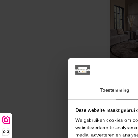
TOWER LIV
Bank Leeds
zits - Cit
Mosgroen 
Toestemming
Deze bank 
fantastisch 
verkrijgbaar
kleu...
Deze website maakt gebruik
1.999,00
We gebruiken cookies om cont
Niet op voor
websiteverkeer te analyseren
9,3
media, adverteren en analys