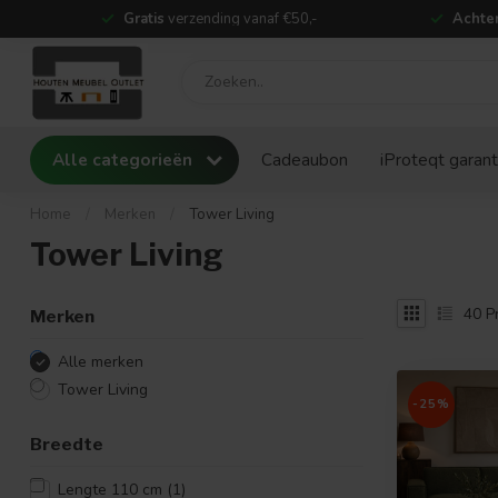
Gratis
verzending vanaf €50,-
Achter
Alle categorieën
Cadeaubon
iProteqt garant
Home
/
Merken
/
Tower Living
Tower Living
40
P
Merken
Alle merken
Tower Living
-25%
Breedte
Lengte 110 cm
(1)