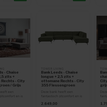
ING
TOWER LIVING
TOW
s - Chaise
Bank Leeds - Chaise
Ban
,5 zits +
longue + 2,5 zits +
cha
Rechts - City
ottomane Rechts - City
Cit
oen / Grijs
355 Flessengroen
grij
heeft een
Deze bank heeft een
Deze
zitcomfort en is
fantastisch zitcomfort en is
fant
 in vele mooie
verkrijgbaar in vele mooie
verk
2.649,00
1.7
kleu...
kleu.