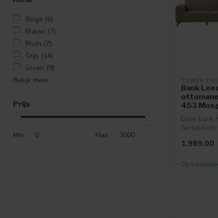
Beige
(6)
Blauw
(7)
Bruin
(7)
Grijs
(14)
Groen
(9)
Bekijk meer
TOWER LIV
Bank Leeds
ottomane 
Prijs
453 Mosgr
Deze bank 
fantastisch 
Min
Max
verkrijgbaar
1.989,00
kleu...
Op bestellin