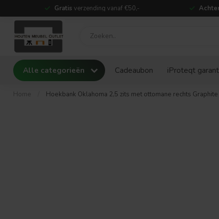
Gratis
verzending vanaf €50,-
Achter
Alle categorieën
Cadeaubon
iProteqt garant
Home
/
Hoekbank Oklahoma 2,5 zits met ottomane rechts Graphite