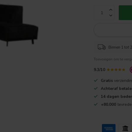
Binnen 1 tot 2
Toevoegen om te verge
9.3/10
Gratis
verzendin
Achteraf betal
14 dagen beden
+80.000
tevrede