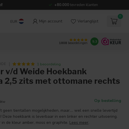
d!
+80.000
tevreden klanten
0
Mijn account
Verlanglijst
EUR
9.3
1808
beoordelingen
1 beoordeling
IDE
r v/d Weide Hoekbank
 2,5 zits met ottomane rechts
Op bestelling
 btw
geen tientallen mogelijkheden, maar.... wel een snelle levertijd
s! Deze hoekbank is leverbaar in een linker en rechter uitvoering.
r in de kleur amber, moss en graphite.
Lees meer
.