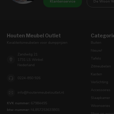
Klantenservice
De Woon W
Houten Meubel Outlet
Categori
Kwaliteitsmeubelen voor dumpprijzen
Buiten
Nieuw!
Zandwilg 21
Tafels
1731 LS Winkel
Nederland
Zitmeubelen
Kasten
0224-850 926
Verlichting
Accessoires
info@houtenmeubeloutlet.nl
Slaapkamer
KVK nummer:
67984495
Woonseries
btw-nummer:
NL857253633B01
Shop op woons