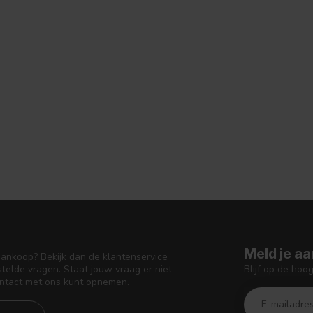
Meld je aa
aankoop? Bekijk dan de klantenservice
Blijf op de hoo
telde vragen. Staat jouw vraag er niet
ontact met ons kunt opnemen.