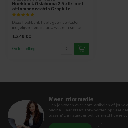
Hoekbank Oklahoma 2,5 zits met
ottomane rechts Graphite
Deze hoekbank heeft geen tientallen
mogelijkheden, maar.... wel een snelle
lever...
1.249,00
Op bestelling
Meer informatie
Heb je vragen over onze artikelen of jouw 
pagina. Daar staan antwoorden op veel ges
tussen? Dan staat er ook vermeld hoe je c