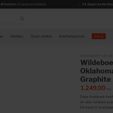
af betalen
of gespreid betalen
14 dagen bedenktij
ie
Merken
Onze winkel
Klantenservice
SALE
WILDEBOER V/D WE
Wildeboe
Oklahoma
Graphite
1.249,00
Incl.
Deze hoekbank heeft 
en zeer scherpe prij
De bank is leverbaa