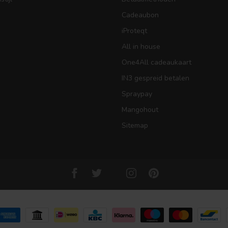
Cadeaubon
iProteqt
All in house
One4All cadeaukaart
IN3 gespreid betalen
Spraypay
Mangohout
Sitemap