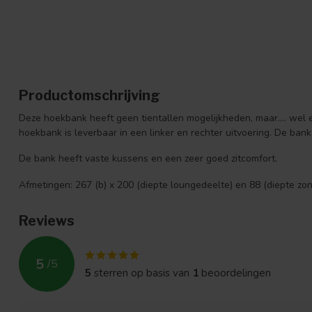
Productomschrijving
Deze hoekbank heeft geen tientallen mogelijkheden, maar.... wel ee
hoekbank is leverbaar in een linker en rechter uitvoering. De bank
De bank heeft vaste kussens en een zeer goed zitcomfort.
Afmetingen: 267 (b) x 200 (diepte loungedeelte) en 88 (diepte zo
Reviews
5
/
5
5
sterren op basis van
1
beoordelingen