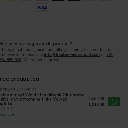
Heb je een vraag over dit product?
Of heb je hulp nodig bij de bestelling? Neem gerust contact op
met onze klantenservice
info@houtenmeubeloutlet.nl
of
+31
224 850 926
. We helpen je graag.
rde producten
DEBOER V/D WEIDE
ldeboer v/d Weide Hoekbank Oklahoma
 zits met ottomane links Velvet
1.499,00
aphite
1.249,00
voorraad