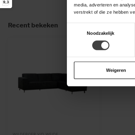
9,3
media, adverteren en analys
verstrekt of die ze hebben v
Recent bekeken
Toestemmingsselectie
Noodzakelijk
Weigeren
WILDEBOER V/D WEIDE