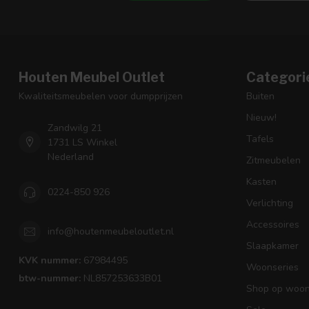
Houten Meubel Outlet
Categori
Kwaliteitsmeubelen voor dumpprijzen
Buiten
Nieuw!
Zandwilg 21
Tafels
1731 LS Winkel
Nederland
Zitmeubelen
Kasten
0224-850 926
Verlichting
Accessoires
info@houtenmeubeloutlet.nl
Slaapkamer
KVK nummer:
67984495
Woonseries
btw-nummer:
NL857253633B01
Shop op woons