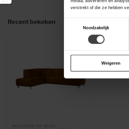
media, adverteren en analys
verstrekt of die ze hebben v
Recent bekeken
Toestemmingsselectie
Noodzakelijk
Weigeren
WILDEBOER V/D WEIDE