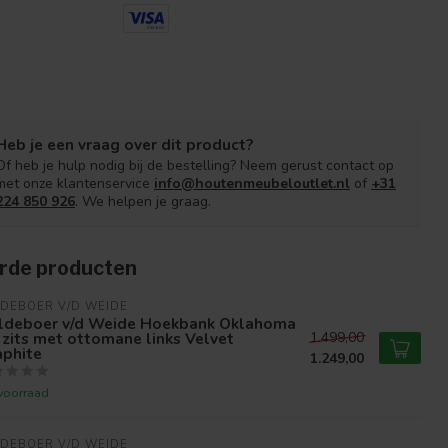
Heb je een vraag over dit product?
Of heb je hulp nodig bij de bestelling? Neem gerust contact op
met onze klantenservice
info@houtenmeubeloutlet.nl
of
+31
224 850 926
. We helpen je graag.
rde producten
DEBOER V/D WEIDE
ldeboer v/d Weide Hoekbank Oklahoma
 zits met ottomane links Velvet
1.499,00
aphite
1.249,00
voorraad
DEBOER V/D WEIDE