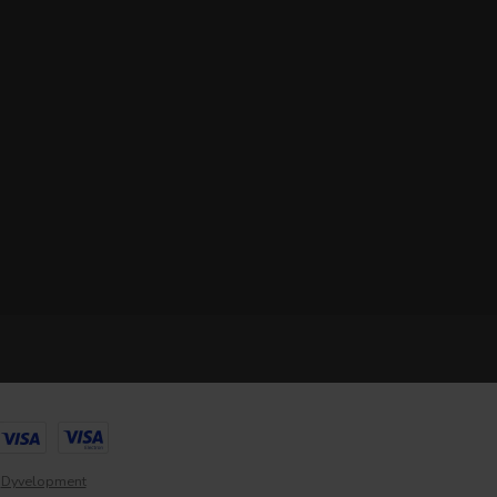
y
Dyvelopment