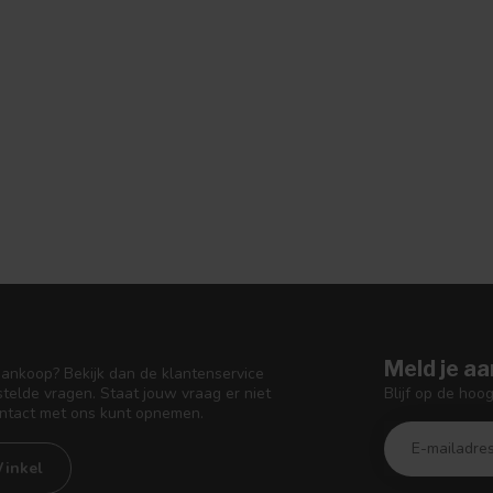
Meld je aa
aankoop? Bekijk dan de klantenservice
Blijf op de hoo
telde vragen. Staat jouw vraag er niet
ontact met ons kunt opnemen.
inkel