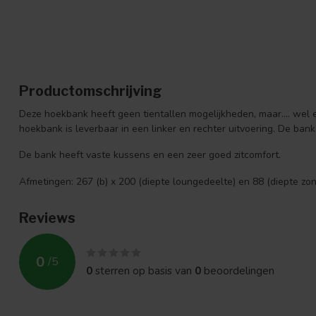
Productomschrijving
Deze hoekbank heeft geen tientallen mogelijkheden, maar.... wel ee
hoekbank is leverbaar in een linker en rechter uitvoering. De bank
De bank heeft vaste kussens en een zeer goed zitcomfort.
Afmetingen: 267 (b) x 200 (diepte loungedeelte) en 88 (diepte zo
Reviews
0
/
5
0
sterren op basis van
0
beoordelingen