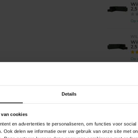
Wi
2,5
Op 
WIL
Wi
2,5
Op 
WIL
Wi
2,5
Details
Op 
WIL
 van cookies
Wi
2,5
ent en advertenties te personaliseren, om functies voor social
. Ook delen we informatie over uw gebruik van onze site met on
Op 