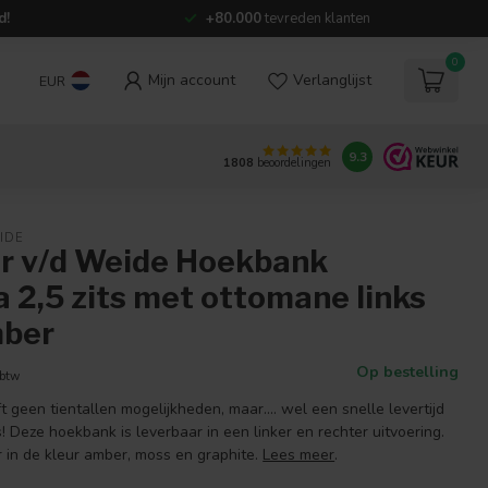
d!
+80.000
tevreden klanten
0
Mijn account
Verlanglijst
EUR
9.3
1808
beoordelingen
IDE
r v/d Weide Hoekbank
 2,5 zits met ottomane links
mber
Op bestelling
 btw
geen tientallen mogelijkheden, maar.... wel een snelle levertijd
s! Deze hoekbank is leverbaar in een linker en rechter uitvoering.
r in de kleur amber, moss en graphite.
Lees meer
.