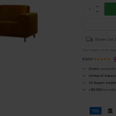
Binnen 1 tot 2
Toevoegen om te verge
9.3/10
Gratis
verzendin
Achteraf betal
14 dagen beden
+80.000
tevrede