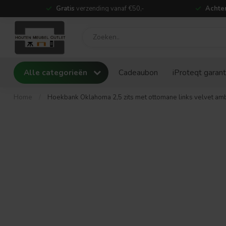
Gratis
verzending vanaf €50,-
Achter
Alle categorieën
Cadeaubon
iProteqt garant
Home
/
Hoekbank Oklahoma 2,5 zits met ottomane links velvet am