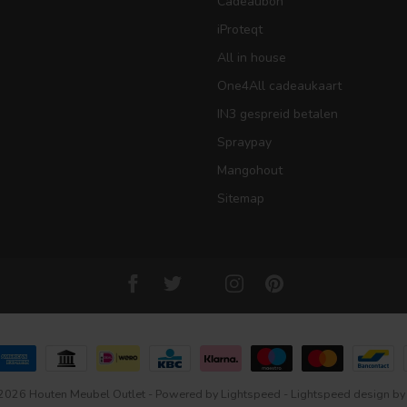
Cadeaubon
iProteqt
All in house
One4All cadeaukaart
IN3 gespreid betalen
Spraypay
Mangohout
Sitemap
2026 Houten Meubel Outlet
- Powered by
Lightspeed
-
Lightspeed design
b