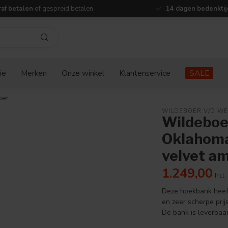
af betalen
of gespreid betalen
14 dagen bedenktij
ie
Merken
Onze winkel
Klantenservice
SALE
ber
WILDEBOER V/D WE
Wildeboe
Oklahoma
velvet a
1.249,00
Incl.
Deze hoekbank heeft 
en zeer scherpe prij
De bank is leverbaa