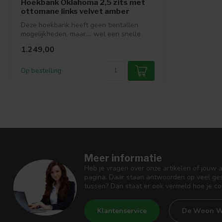
Hoekbank Oklahoma 2,5 zits met
ottomane links velvet amber
Deze hoekbank heeft geen tientallen
mogelijkheden, maar.... wel een snelle
lever...
1.249,00
Op bestelling
Meer informatie
Heb je vragen over onze artikelen of jouw 
pagina. Daar staan antwoorden op veel ges
tussen? Dan staat er ook vermeld hoe je c
Klantenservice
De Woon W