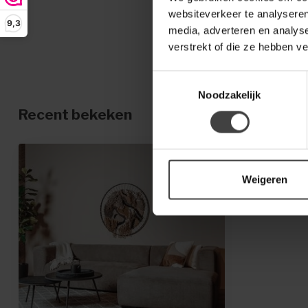
websiteverkeer te analyseren
9,3
media, adverteren en analys
verstrekt of die ze hebben v
Toestemmingsselectie
Noodzakelijk
Recent bekeken
Weigeren