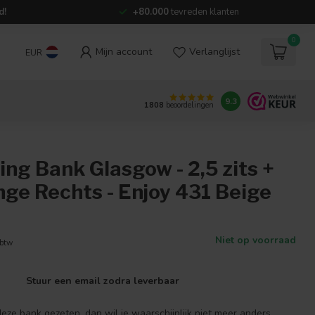
d!
+80.000
tevreden klanten
0
Mijn account
Verlanglijst
EUR
9.3
1808
beoordelingen
ing Bank Glasgow - 2,5 zits +
nge Rechts - Enjoy 431 Beige
Niet op voorraad
 btw
Stuur een email zodra leverbaar
ze bank gezeten, dan wil je waarschijnlijk niet meer anders.