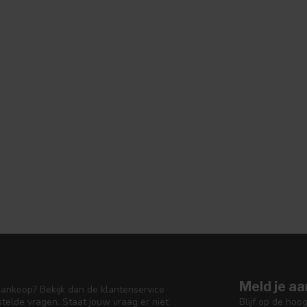
Meld je aa
aankoop? Bekijk dan de klantenservice
Blijf op de hoo
telde vragen. Staat jouw vraag er niet