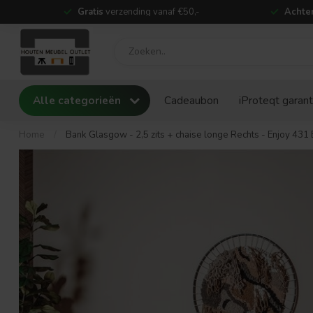
Gratis
verzending vanaf €50,-
Achter
Alle categorieën
Cadeaubon
iProteqt garant
Home
/
Bank Glasgow - 2,5 zits + chaise longe Rechts - Enjoy 431