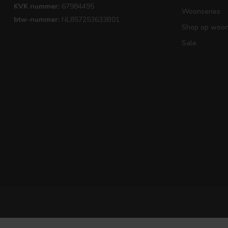
KVK nummer:
67984495
Woonseries
btw-nummer:
NL857253633B01
Shop op woons
Sale