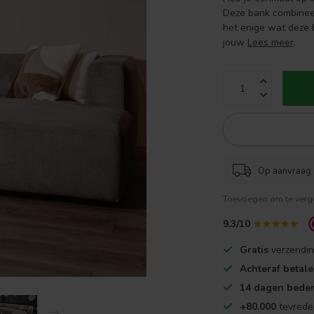
Deze bank combineer
het enige wat deze b
jouw
Lees meer
.
Op aanvraag
Toevoegen om te verge
9.3/10
Gratis
verzendin
Achteraf betal
14 dagen beden
+80.000
tevrede