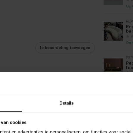
Op 
PEP
Pe
ba
Op 
Je beoordeling toevoegen
PEP
Pep
lo
Op 
TOW
Tow
Details
ott
Sh
Op 
 van cookies
ent en advertenties te personaliseren, om functies voor social