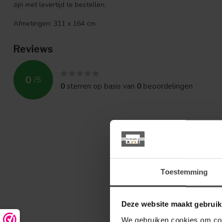
zijn met levertijd te bestellen.
Afmetingen: 311 x 164 cm
Reviews
0
/
5
0
sterren op basis van
0
beoordelingen
Toestemming
Deze website maakt gebruik
We gebruiken cookies om cont