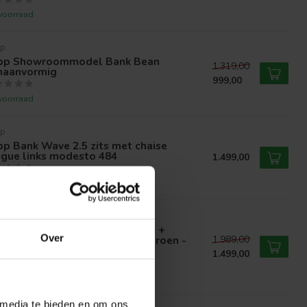
voorraad
P
pp Showroommodel Bank Bean
1.319,00
naanvormig
999,00
voorraad
P
p Bank Wave 2.5 zits met chaise
ngue links modesto 484
1.499,00
voorraad
ER LIVING
er Living Bank Leeds - 2,5 zits +
Over
omane Rechts - City 355 Flesgroen -
1.989,00
owroommodel
1.499,00
voorraad
 media te bieden en om ons