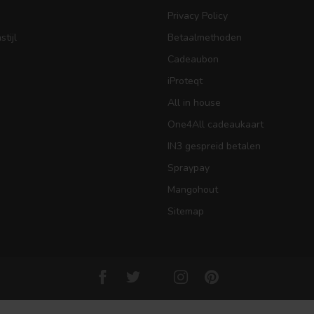
Privacy Policy
tijl
Betaalmethoden
Cadeaubon
iProteqt
All in house
One4All cadeaukaart
IN3 gespreid betalen
Spraypay
Mangohout
Sitemap