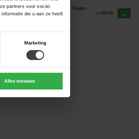
EL51
ze partners voor social
el51 Hoekbank Valero - Retro Taupe -
sor - Links Voorstaand
1.999,00
nformatie die u aan ze heeft
voorraad
Marketing
Alles toestaan