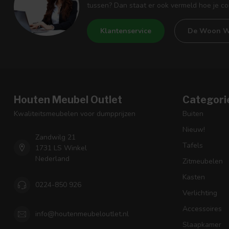
tussen? Dan staat er ook vermeld hoe je c
Klantenservice
De Woon W
Houten Meubel Outlet
Categori
Kwaliteitsmeubelen voor dumpprijzen
Buiten
Nieuw!
Zandwilg 21
Tafels
1731 LS Winkel
Nederland
Zitmeubelen
Kasten
0224-850 926
Verlichting
Accessoires
info@houtenmeubeloutlet.nl
Slaapkamer