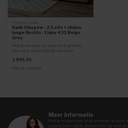
TOWER LIVING
Bank Glasgow - 2,5 zits + chaise
longe Rechts - Enjoy 431 Beige
Grey
Heb je eenmaal op deze bank gezeten,
dan wil je waarschijnlijk niet meer
anders....
1.999,00
Niet op voorraad
Meer informatie
Heb je vragen over onze artikelen of jouw 
pagina. Daar staan antwoorden op veel ges