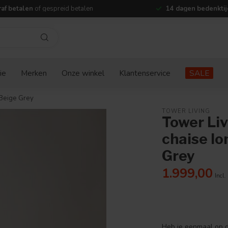
af betalen
of gespreid betalen
14 dagen bedenktij
ie
Merken
Onze winkel
Klantenservice
SALE
 Beige Grey
TOWER LIVING
Tower Liv
chaise lo
Grey
1.999,00
Incl.
Heb je eenmaal op de