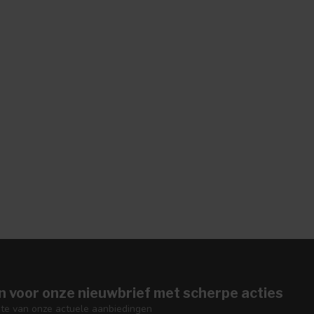
n voor onze nieuwbrief met scherpe acties
gte van onze actuele aanbiedingen