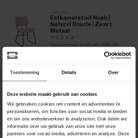
LABEL51
Eetkamerstoel Noah |
Naturel Boucle | Zwart
Metaal
Eetkamerstoel Noah van LABEL51,
uitgevoerd in naturel bouclé is een p...
109,00
Op bestelling
Toestemming
Details
Over
Binnen 1 tot 2 weken in huis!
Deze website maakt gebruik van cookies
We gebruiken cookies om content en advertenties te
personaliseren, om functies voor social media te bieden
en om ons websiteverkeer te analyseren. Ook delen we
LABEL51
Eetkamerstoel Kaito -
informatie over uw gebruik van onze site met onze
Naturel - Naturel Frame
partners voor social media, adverteren en analyse. Deze