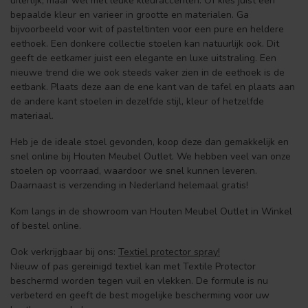
uiterlijk, maar wel met leuke kleuraccenten. Of kies juist een
bepaalde kleur en varieer in grootte en materialen. Ga
bijvoorbeeld voor wit of pasteltinten voor een pure en heldere
eethoek. Een donkere collectie stoelen kan natuurlijk ook. Dit
geeft de eetkamer juist een elegante en luxe uitstraling. Een
nieuwe trend die we ook steeds vaker zien in de eethoek is de
eetbank. Plaats deze aan de ene kant van de tafel en plaats aan
de andere kant stoelen in dezelfde stijl, kleur of hetzelfde
materiaal.
Heb je de ideale stoel gevonden, koop deze dan gemakkelijk en
snel online bij Houten Meubel Outlet. We hebben veel van onze
stoelen op voorraad, waardoor we snel kunnen leveren.
Daarnaast is verzending in Nederland helemaal gratis!
Kom langs in de showroom van Houten Meubel Outlet in Winkel
of bestel online.
Ook verkrijgbaar bij ons:
Textiel protector spray!
Nieuw of pas gereinigd textiel kan met Textile Protector
beschermd worden tegen vuil en vlekken. De formule is nu
verbeterd en geeft de best mogelijke bescherming voor uw