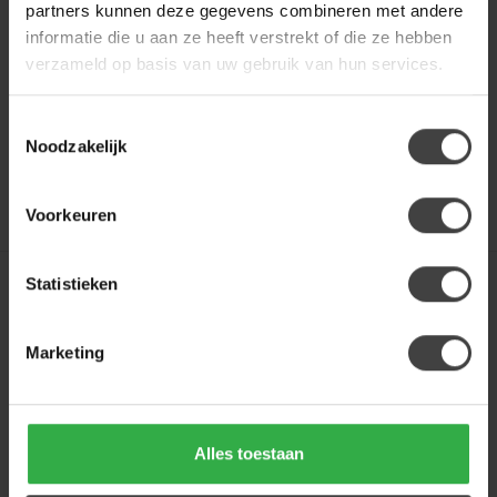
partners kunnen deze gegevens combineren met andere
Eetkamerstoel Kaito van LABEL51 past
informatie die u aan ze heeft verstrekt of die ze hebben
perfect in de Japandi woonstijl. ...
verzameld op basis van uw gebruik van hun services.
109,00
Op bestelling
Toestemmingsselectie
Noodzakelijk
Binnen 1 tot 2 weken in huis!
Voorkeuren
Statistieken
LABEL51
Eetkamerstoel Kaito -
Naturel - Beige Metalen
Frame
Marketing
Eetkamerstoel Kaito van LABEL51 past
perfect in de Japandi woonstijl. ...
Alles toestaan
109,00