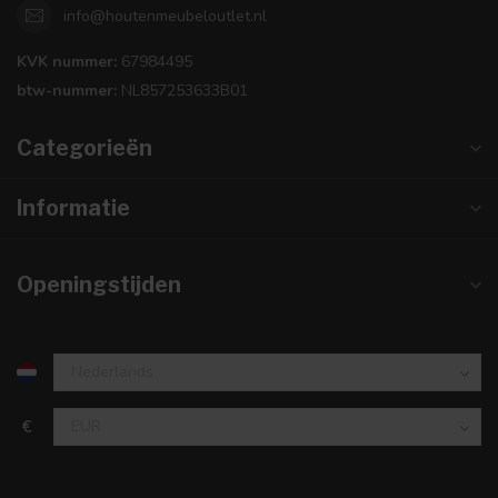
info@houtenmeubeloutlet.nl
KVK nummer:
67984495
btw-nummer:
NL857253633B01
Categorieën
Informatie
Openingstijden
€