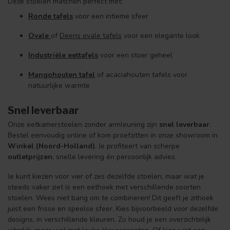
Deze stoelen matchen perfect met:
Ronde tafels
voor een intieme sfeer
Ovale
of
Deens ovale tafels
voor een elegante look
Industriële eettafels
voor een stoer geheel
Mangohouten tafel
of acaciahouten tafels voor
natuurlijke warmte
Snel leverbaar
Onze eetkamerstoelen zonder armleuning zijn
snel leverbaar
.
Bestel eenvoudig online of kom proefzitten in onze showroom in
Winkel (Noord-Holland)
. Je profiteert van scherpe
outletprijzen
, snelle levering én persoonlijk advies.
Je kunt kiezen voor vier of zes dezelfde stoelen, maar wat je
steeds vaker ziet is een eethoek met verschillende soorten
stoelen. Wees niet bang om te combineren! Dit geeft je zithoek
juist een frisse en speelse sfeer. Kies bijvoorbeeld voor dezelfde
designs, in verschillende kleuren. Zo houd je een overzichtelijk