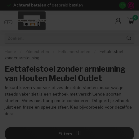
Achteraf betalen
of gespreid betalen
14 dagen b
9.3
0
MENU
Home
/
Zitmeubelen
/
Eetkamerstoelen
/
Eettafelstoel
zonder armleuning
Eettafelstoel zonder armleuning
van Houten Meubel Outlet
Je kunt kiezen voor vier of zes dezelfde stoelen, maar wat je
steeds vaker ziet is een eethoek met verschillende soorten
stoelen. Wees niet bang om te combineren! Dit geeft je zithoek
juist een frisse en speelse sfeer. Kies bijvoorbeeld voor dezelfde
desi
Filters