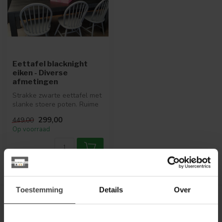
Eettafel blacknight
eiken - Diverse
afmetingen
Strakke zwarte eettafel met
slanke stoere poten. Ruime
eettafel met een stoere t...
299,00
449,00
Op voorraad
Toon
1
-
1
van 1
Toestemming
Details
Over