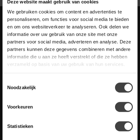
Deze website maakt gebruik van cookies
We gebruiken cookies om content en advertenties te
Meld je aan voor onze nieuwbrief met
personaliseren, om functies voor social media te bieden
scherpe acties
en om ons websiteverkeer te analyseren. Ook delen we
Blijf op de hoogte van onze actuele aanbiedingen
informatie over uw gebruik van onze site met onze
partners voor social media, adverteren en analyse. Deze
partners kunnen deze gegevens combineren met andere
informatie die u aan ze heeft verstrekt of die ze hebben
verzameld op basis van uw gebruik van hun services.
Meer informatie
Heb je vragen over onze artikelen of jouw aankoop? Bekijk dan
Toestemmingsselectie
de klantenservice pagina. Daar staan antwoorden op veel
Noodzakelijk
gestelde vragen. Staat jouw vraag er niet tussen? Dan staat er
ook vermeld hoe je contact met ons kunt opnemen.
Voorkeuren
Klantenservice
Statistieken
De Woon Winkel