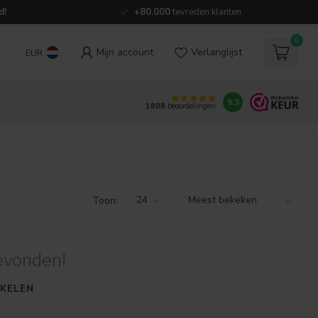
d!
+80.000
tevreden klanten
0
Mijn account
Verlanglijst
EUR
9.3
1808
beoordelingen
Toon:
evonden!
KELEN