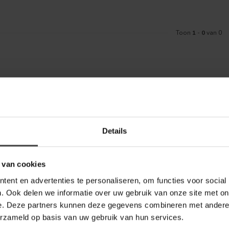
Toon
1
-
0
van 0
Meld je aa
aankoop? Bekijk dan de klantenservice
Details
Blijf op de hoo
telde vragen. Staat jouw vraag er niet
ontact met ons kunt opnemen.
 van cookies
inkel
ent en advertenties te personaliseren, om functies voor social
. Ook delen we informatie over uw gebruik van onze site met on
e. Deze partners kunnen deze gegevens combineren met andere i
erzameld op basis van uw gebruik van hun services.