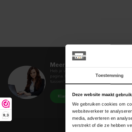
Meer informatie
Heb je vragen over onze artikelen of jouw 
Toestemming
pagina. Daar staan antwoorden op veel ges
tussen? Dan staat er ook vermeld hoe je c
Deze website maakt gebruik
Klantenservice
De Woon W
We gebruiken cookies om cont
websiteverkeer te analyseren
9,3
media, adverteren en analys
verstrekt of die ze hebben v