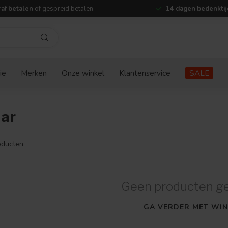
af betalen
of gespreid betalen
14 dagen bedenktij
ie
Merken
Onze winkel
Klantenservice
SALE
aar
ducten
Geen producten g
GA VERDER MET WIN