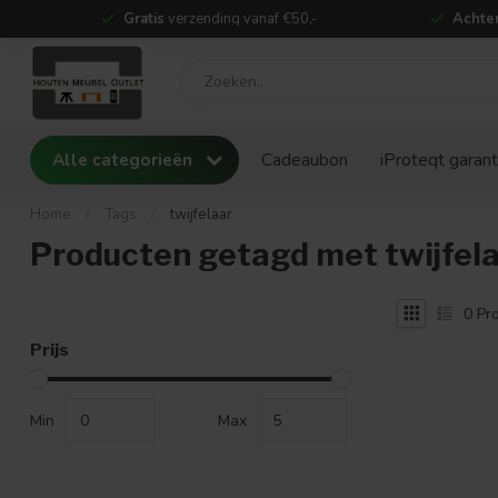
Gratis
verzending vanaf €50,-
Achter
Alle categorieën
Cadeaubon
iProteqt garant
Home
/
Tags
/
twijfelaar
Producten getagd met twijfel
0
Pro
Prijs
Min
Max