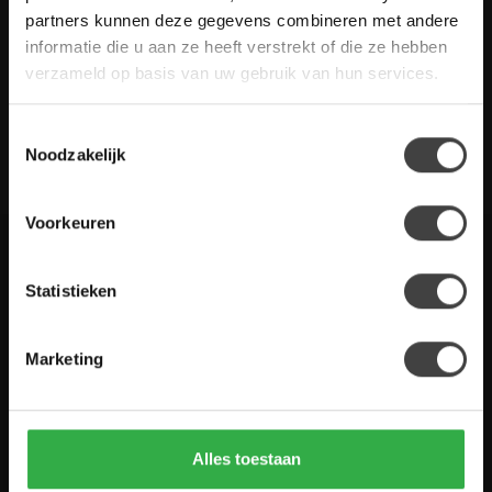
gestelde vragen. Staat jouw vraag er niet tussen? Dan staat er
partners kunnen deze gegevens combineren met andere
ook vermeld hoe je contact met ons kunt opnemen.
informatie die u aan ze heeft verstrekt of die ze hebben
verzameld op basis van uw gebruik van hun services.
Klantenservice
Toestemmingsselectie
De Woon Winkel
Noodzakelijk
Voorkeuren
Houten Meubel Outlet
Statistieken
Kwaliteitsmeubelen voor dumpprijzen
Marketing
Zandwilg 21
1731 LS Winkel
Nederland
Alles toestaan
0224-850 926