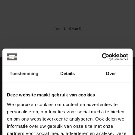
Toon
1
-
0
van 0
Meld je aan voor onze nieuwbrief met
Toestemming
Details
Over
scherpe acties
Blijf op de hoogte van onze actuele aanbiedingen
Deze website maakt gebruik van cookies
We gebruiken cookies om content en advertenties te
personaliseren, om functies voor social media te bieden
en om ons websiteverkeer te analyseren. Ook delen we
Meer informatie
informatie over uw gebruik van onze site met onze
Heb je vragen over onze artikelen of jouw aankoop? Bekijk dan
de klantenservice pagina. Daar staan antwoorden op veel
partners voor social media, adverteren en analyse. Deze