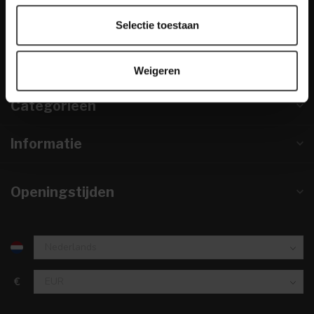
info@houtenmeubeloutlet.nl
Selectie toestaan
KVK nummer:
67984495
btw-nummer:
NL857253633B01
Weigeren
Categorieën
Informatie
Openingstijden
€