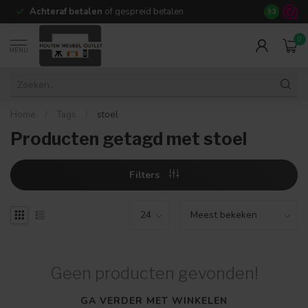
Achteraf betalen
of gespreid betalen
14 dagen b
9.3
0
MENU
Home
/
Tags
/
stoel
Producten getagd met stoel
Filters
Geen producten gevonden!
GA VERDER MET WINKELEN