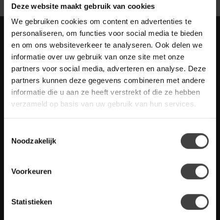
Deze website maakt gebruik van cookies
We gebruiken cookies om content en advertenties te
personaliseren, om functies voor social media te bieden
Meld je aan voor onze nieuwbrief met
en om ons websiteverkeer te analyseren. Ook delen we
scherpe acties
informatie over uw gebruik van onze site met onze
Blijf op de hoogte van onze actuele aanbiedingen
partners voor social media, adverteren en analyse. Deze
partners kunnen deze gegevens combineren met andere
informatie die u aan ze heeft verstrekt of die ze hebben
verzameld op basis van uw gebruik van hun services.
Meer informatie
Heb je vragen over onze artikelen of jouw aankoop? Bekijk dan
Toestemmingsselectie
de klantenservice pagina. Daar staan antwoorden op veel
Noodzakelijk
gestelde vragen. Staat jouw vraag er niet tussen? Dan staat er
ook vermeld hoe je contact met ons kunt opnemen.
Voorkeuren
Klantenservice
Statistieken
De Woon Winkel