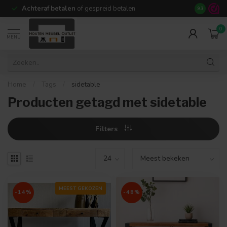
Achteraf betalen
of gespreid betalen
14 dagen b
9.3
0
MENU
Home
/
Tags
/
sidetable
Producten getagd met sidetable
Filters
MEEST GEKOZEN
-14%
-48%