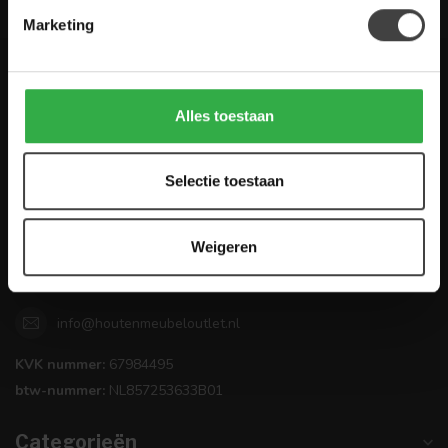
Marketing
Houten Meubel Outlet
Alles toestaan
Kwaliteitsmeubelen voor dumpprijzen
Zandwilg 21
Selectie toestaan
1731 LS Winkel
Nederland
Weigeren
0224-850 926
info@houtenmeubeloutlet.nl
KVK nummer:
67984495
btw-nummer:
NL857253633B01
Categorieën