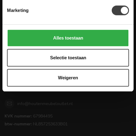
De Woon Winkel
Marketing
Houten Meubel Outlet
Alles toestaan
Kwaliteitsmeubelen voor dumpprijzen
Zandwilg 21
Selectie toestaan
1731 LS Winkel
Nederland
Weigeren
0224-850 926
info@houtenmeubeloutlet.nl
KVK nummer:
67984495
btw-nummer:
NL857253633B01