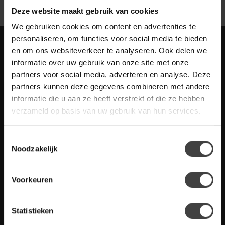
Deze website maakt gebruik van cookies
We gebruiken cookies om content en advertenties te
personaliseren, om functies voor social media te bieden
Meld je aan voor onze nieuwbrief met
en om ons websiteverkeer te analyseren. Ook delen we
scherpe acties
informatie over uw gebruik van onze site met onze
Blijf op de hoogte van onze actuele aanbiedingen
partners voor social media, adverteren en analyse. Deze
partners kunnen deze gegevens combineren met andere
informatie die u aan ze heeft verstrekt of die ze hebben
verzameld op basis van uw gebruik van hun services.
Meer informatie
Toestemmingsselectie
Heb je vragen over onze artikelen of jouw aankoop? Bekijk dan
Noodzakelijk
de klantenservice pagina. Daar staan antwoorden op veel
gestelde vragen. Staat jouw vraag er niet tussen? Dan staat er
ook vermeld hoe je contact met ons kunt opnemen.
Voorkeuren
Klantenservice
Statistieken