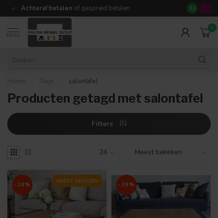
Achteraf betalen
of gespreid betalen
14 dagen b
9.3
0
MENU
Home
/
Tags
/
salontafel
Producten getagd met salontafel
Filters
MEEST GEKOZEN
-26%
-39%