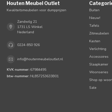
Houten Meubel Outlet
Categori
Kwaliteitsmeubelen voor dumpprijzen
Buiten
Nieuw!
Zandwilg 21
Tafels
1731 LS Winkel
Nederland
Zitmeubelen
Kasten
0224-850 926
Verlichting
Accessoires
info@houtenmeubeloutlet.nl
Slaapkamer
KVK nummer:
67984495
Woonseries
btw-nummer:
NL857253633B01
Shop op woons
Sale