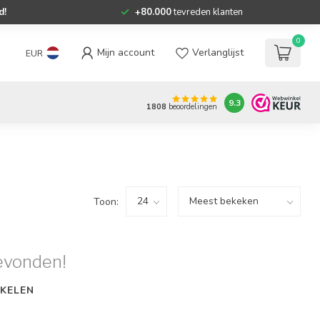
d!
+80.000
tevreden klanten
0
Mijn account
Verlanglijst
EUR
9.3
1808
beoordelingen
Toon:
evonden!
KELEN