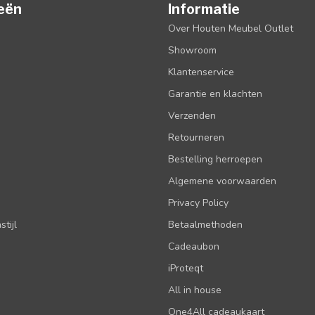
eën
Informatie
Over Houten Meubel Outlet
Showroom
Klantenservice
Garantie en klachten
Verzenden
Retourneren
Bestelling herroepen
Algemene voorwaarden
Privacy Policy
tijl
Betaalmethoden
Cadeaubon
iProteqt
All in house
One4All cadeaukaart