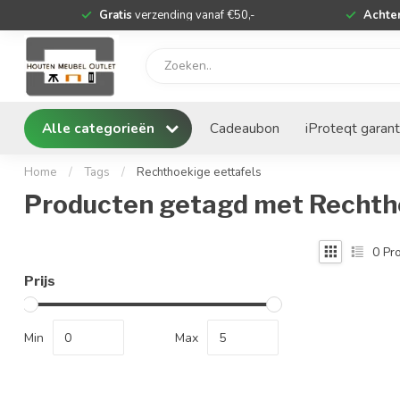
Gratis
verzending vanaf €50,-
Achter
Alle categorieën
Cadeaubon
iProteqt garant
Home
/
Tags
/
Rechthoekige eettafels
Producten getagd met Rechtho
0
Pro
Prijs
Min
Max