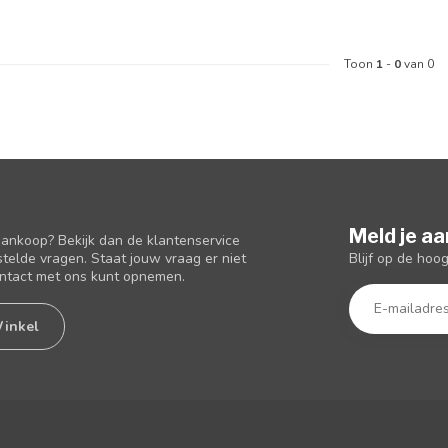
Toon
1
-
0
van 0
Meld je aa
aankoop? Bekijk dan de klantenservice
Blijf op de hoo
telde vragen. Staat jouw vraag er niet
ontact met ons kunt opnemen.
inkel