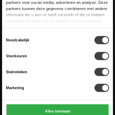
Heb je vragen over onze artikelen of jouw aankoop? Bekijk dan
partners voor social media, adverteren en analyse. Deze
de klantenservice pagina. Daar staan antwoorden op veel
partners kunnen deze gegevens combineren met andere
gestelde vragen. Staat jouw vraag er niet tussen? Dan staat er
informatie die u aan ze heeft verstrekt of die ze hebben
ook vermeld hoe je contact met ons kunt opnemen.
verzameld op basis van uw gebruik van hun services.
Klantenservice
Toestemmingsselectie
Noodzakelijk
De Woon Winkel
Voorkeuren
Statistieken
Houten Meubel Outlet
Kwaliteitsmeubelen voor dumpprijzen
Marketing
Zandwilg 21
1731 LS Winkel
Nederland
Alles toestaan