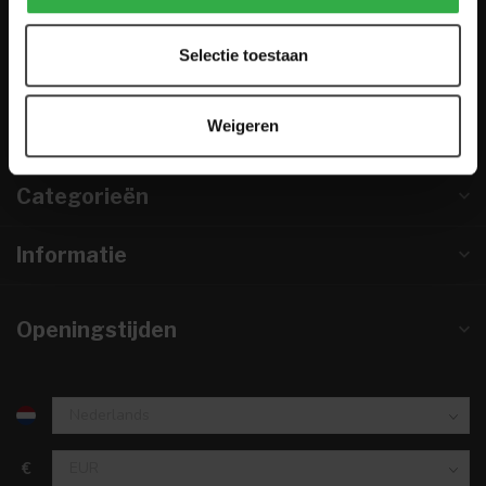
0224-850 926
Selectie toestaan
info@houtenmeubeloutlet.nl
KVK nummer:
67984495
Weigeren
btw-nummer:
NL857253633B01
Categorieën
Informatie
Openingstijden
€