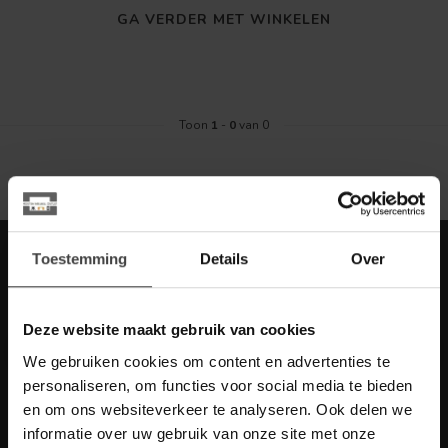
GA VERDER MET WINKELEN
Toon
1
-
0
van 0
Meld je aan voor onze nieuwbrief met
Toestemming
Details
Over
scherpe acties
Blijf op de hoogte van onze actuele aanbiedingen
Deze website maakt gebruik van cookies
We gebruiken cookies om content en advertenties te
personaliseren, om functies voor social media te bieden
en om ons websiteverkeer te analyseren. Ook delen we
Meer informatie
informatie over uw gebruik van onze site met onze