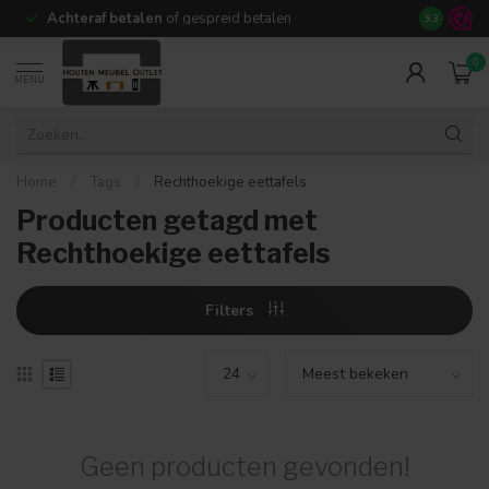
Achteraf betalen
of gespreid betalen
14 dagen b
9.3
0
MENU
Home
/
Tags
/
Rechthoekige eettafels
Producten getagd met
Rechthoekige eettafels
Filters
Geen producten gevonden!