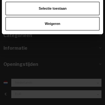
info@houtenmeubeloutlet.nl
Selectie toestaan
KVK nummer:
67984495
btw-nummer:
NL857253633B01
Weigeren
Categorieën
Informatie
Openingstijden
€