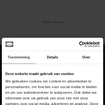
Toon
1
-
0
van 0
Meld je aan voor onze nieuwbrief met
Toestemming
Details
Over
scherpe acties
Blijf op de hoogte van onze actuele aanbiedingen
Deze website maakt gebruik van cookies
We gebruiken cookies om content en advertenties te
personaliseren, om functies voor social media te bieden
en om ons websiteverkeer te analyseren. Ook delen we
Meer informatie
informatie over uw gebruik van onze site met onze
Heb je vragen over onze artikelen of jouw aankoop? Bekijk dan
de klantenservice pagina. Daar staan antwoorden op veel
partners voor social media, adverteren en analyse. Deze