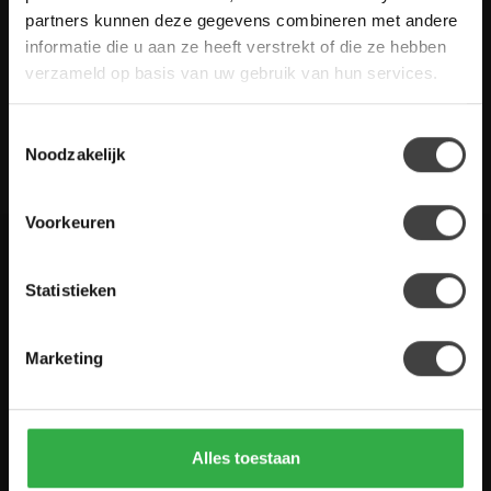
gestelde vragen. Staat jouw vraag er niet tussen? Dan staat er
partners kunnen deze gegevens combineren met andere
ook vermeld hoe je contact met ons kunt opnemen.
informatie die u aan ze heeft verstrekt of die ze hebben
verzameld op basis van uw gebruik van hun services.
Klantenservice
Toestemmingsselectie
De Woon Winkel
Noodzakelijk
Voorkeuren
Houten Meubel Outlet
Statistieken
Kwaliteitsmeubelen voor dumpprijzen
Marketing
Zandwilg 21
1731 LS Winkel
Nederland
Alles toestaan
0224-850 926