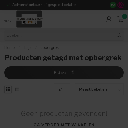
Achteraf betalen
of gespreid betalen
14 dagen b
9.3
0
MENU
Home
/
Tags
/
opbergrek
Producten getagd met opbergrek
Filters
Geen producten gevonden!
GA VERDER MET WINKELEN