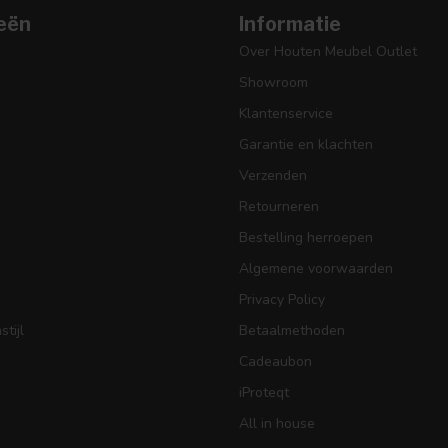
eën
Informatie
Over Houten Meubel Outlet
Showroom
Klantenservice
Garantie en klachten
Verzenden
Retourneren
Bestelling herroepen
Algemene voorwaarden
Privacy Policy
tijl
Betaalmethoden
Cadeaubon
iProteqt
All in house