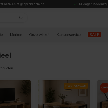
af betalen
of gespreid betalen
14 dagen bedenktij
ie
Merken
Onze winkel
Klantenservice
SALE
ieel
roducten
MEEST GEKOZEN
-30