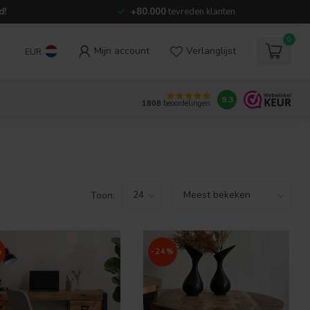
d!
+80.000
tevreden klanten
0
Mijn account
Verlanglijst
EUR
9.3
1808
beoordelingen
Toon:
%
-24%