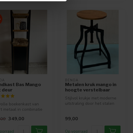
%
OA
BENOA
dkast Bas Mango
Metalen kruk mango in
 deur
hoogte verstelbaar
Stijlvol krukje met moderne
uitstraling door het stalen
lvolle boekenkast van
frame en het warme houte...
t metaal in combinatie
 warm mango hout.
349,00
99,00
,00
oorraad
Op voorraad