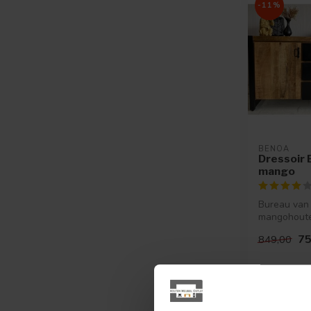
-11%
BENOA
Dressoir 
mango
Bureau van
mangohoute
stalen fram
75
849,00
Op voorraad