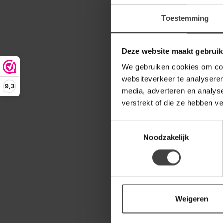
-27%
Toestemming
Deze website maakt gebruik
We gebruiken cookies om cont
websiteverkeer te analyseren
9,3
media, adverteren en analys
verstrekt of die ze hebben v
BENOA
Toestemmingsselectie
Dressoir i
deurs ma
Noodzakelijk
Een stoer e
van mango 
profielen. D
43
599,00
Weigeren
Op bestellin