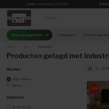
Gratis
verzending vanaf €50,-
Achter
Alle categorieën
Cadeaubon
iProteqt garant
Home
/
Tags
/
Industrieel
Producten getagd met Industr
20
P
Merken
Alle merken
Benoa
-20%
Diameter
Ø 40 cm
(1)