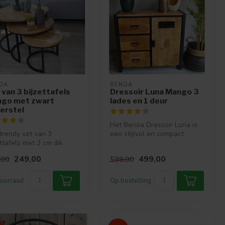
OA
BENOA
 van 3 bijzettafels
Dressoir Luna Mango 3
go met zwart
lades en 1 deur
erstel
Het Benoa Dressoir Luna is
trendy set van 3
een stijlvol en compact
ettafels met 3 cm dik
meubel met een industriële
o blad en een zwart
tw...
249,00
499,00
,00
599,00
rstel
oorraad
Op bestelling