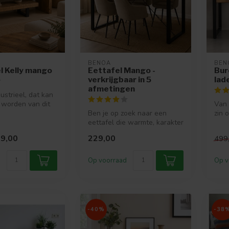
BENOA
BEN
l Kelly mango
Eettafel Mango -
Bur
verkrijgbaar in 5
lad
afmetingen
ustrieel, dat kan
 worden van dit
Van 
 staal gecomb...
Ben je op zoek naar een
zin 
eettafel die warmte, karakter
gaan
én functionaliteit uitstra...
9,00
229,00
499
Op voorraad
Op v
-40%
-38