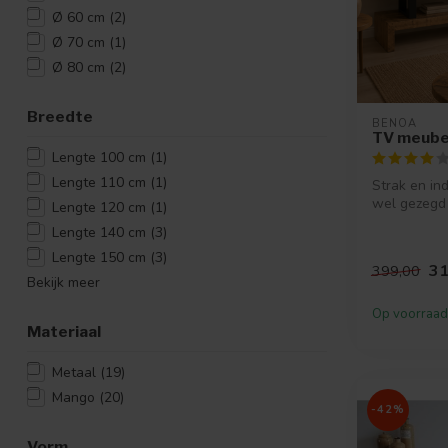
Ø 60 cm
(2)
Ø 70 cm
(1)
Ø 80 cm
(2)
Breedte
BENOA
TV meube
Lengte 100 cm
(1)
Lengte 110 cm
(1)
Strak en ind
wel gezegd
Lengte 120 cm
(1)
meubel. Het
Lengte 140 cm
(3)
Lengte 150 cm
(3)
31
399,00
Bekijk meer
Op voorraad
Materiaal
Metaal
(19)
Mango
(20)
-42%
Vorm