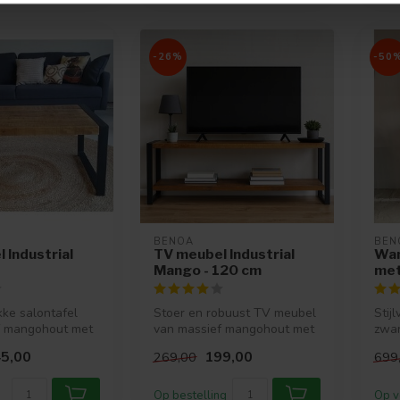
-26%
-50
BENOA
BEN
 Industrial
TV meubel Industrial
Wan
Mango - 120 cm
met
kke salontafel
Stoer en robuust TV meubel
Stij
f mangohout met
van massief mangohout met
zwar
stel
stalen frames
met
5,00
199,00
269,00
699
Op bestelling
Op v