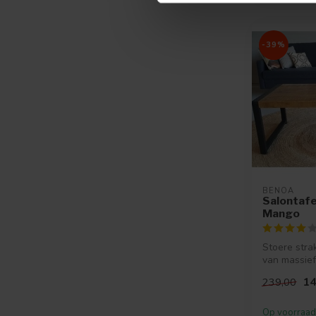
-39%
BENOA
Salontafel
Mango
Stoere stra
van massie
zwart onder
14
239,00
Op voorraad