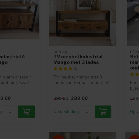
BENOA
BEN
ndustrial 4
TV meubel Industrial
Set
ngo
Mango met 3 lades
man
ond
n warm dressoir
TV meubel mango met 3
hout met zwart
lades van Benoa. Industrieel
Een 
e.
design met zwart staal en
bijz
man...
mang
9,00
299,00
499,00
399
onde
g
Op bestelling
Op v