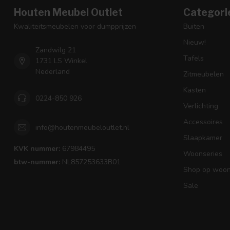
Houten Meubel Outlet
Categori
Kwaliteitsmeubelen voor dumpprijzen
Buiten
Nieuw!
Zandwilg 21
Tafels
1731 LS Winkel
Nederland
Zitmeubelen
Kasten
0224-850 926
Verlichting
Accessoires
info@houtenmeubeloutlet.nl
Slaapkamer
KVK nummer:
67984495
Woonseries
btw-nummer:
NL857253633B01
Shop op woons
Sale