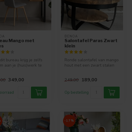
OA
BENOA
eau Mango met
Salontafel Paras Zwart
es
klein
dit bureau krijg je zelfs
Ronde salontafel van mango
om aan je (huis)werk te
hout met een zwart stalen
!
frame.
349,00
189,00
,00
249,00
oorraad
Op bestelling
%
-17%