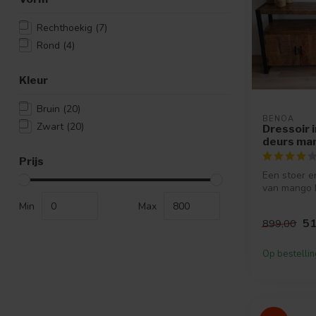
Rechthoekig
(7)
Rond
(4)
Kleur
Bruin
(20)
BENOA
Zwart
(20)
Dressoir i
deurs ma
Prijs
Een stoer e
van mango 
stalen fram
Min
Max
51
899,00
Op bestellin