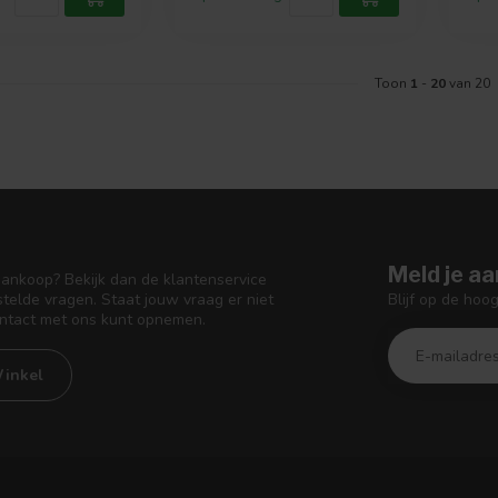
Toon
1
-
20
van 20
Meld je aa
aankoop? Bekijk dan de klantenservice
Blijf op de hoo
telde vragen. Staat jouw vraag er niet
ontact met ons kunt opnemen.
inkel