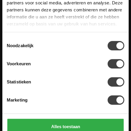
Heb je vragen over onze artikelen of jouw aankoop? Bekijk dan
partners voor social media, adverteren en analyse. Deze
de klantenservice pagina. Daar staan antwoorden op veel
partners kunnen deze gegevens combineren met andere
gestelde vragen. Staat jouw vraag er niet tussen? Dan staat er
informatie die u aan ze heeft verstrekt of die ze hebben
ook vermeld hoe je contact met ons kunt opnemen.
verzameld op basis van uw gebruik van hun services.
Klantenservice
Toestemmingsselectie
Noodzakelijk
De Woon Winkel
Voorkeuren
Statistieken
Houten Meubel Outlet
Kwaliteitsmeubelen voor dumpprijzen
Marketing
Zandwilg 21
1731 LS Winkel
Nederland
Alles toestaan