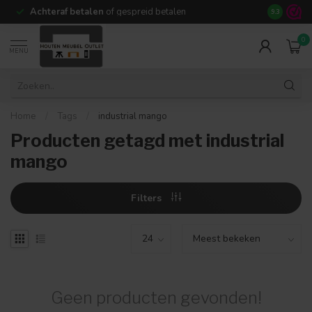
Achteraf betalen
of gespreid betalen
14 dagen b
9.3
0
MENU
Home
/
Tags
/
industrial mango
Producten getagd met industrial
mango
Filters
Geen producten gevonden!