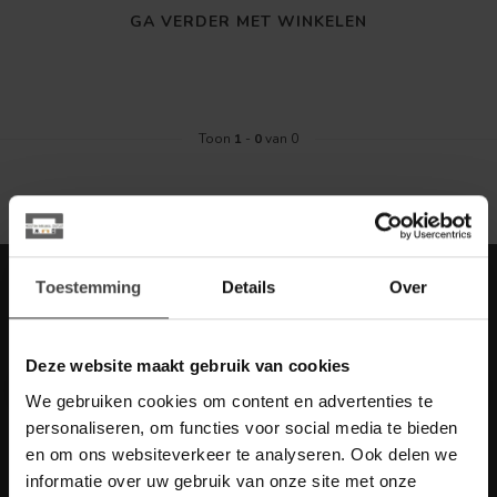
GA VERDER MET WINKELEN
Toon
1
-
0
van 0
Meld je aan voor onze nieuwbrief met
Toestemming
Details
Over
scherpe acties
Blijf op de hoogte van onze actuele aanbiedingen
Deze website maakt gebruik van cookies
We gebruiken cookies om content en advertenties te
personaliseren, om functies voor social media te bieden
en om ons websiteverkeer te analyseren. Ook delen we
Meer informatie
informatie over uw gebruik van onze site met onze