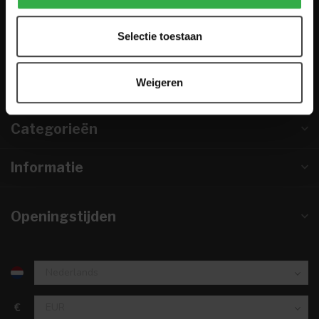
0224-850 926
Selectie toestaan
info@houtenmeubeloutlet.nl
KVK nummer:
67984495
Weigeren
btw-nummer:
NL857253633B01
Categorieën
Informatie
Openingstijden
€