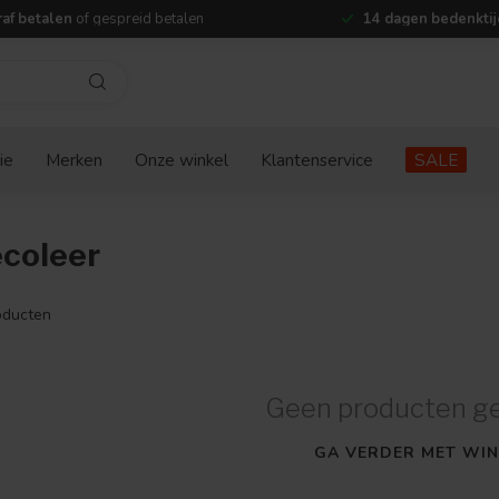
af betalen
of gespreid betalen
14 dagen bedenktij
ie
Merken
Onze winkel
Klantenservice
SALE
coleer
ducten
Geen producten g
GA VERDER MET WIN