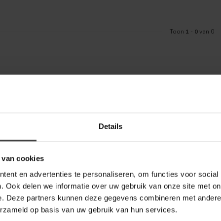
Toon
1
-
0
van 0
Meld je aa
aankoop? Bekijk dan de klantenservice
Details
Blijf op de hoo
telde vragen. Staat jouw vraag er niet
ontact met ons kunt opnemen.
 van cookies
inkel
ent en advertenties te personaliseren, om functies voor social
. Ook delen we informatie over uw gebruik van onze site met on
e. Deze partners kunnen deze gegevens combineren met andere i
erzameld op basis van uw gebruik van hun services.