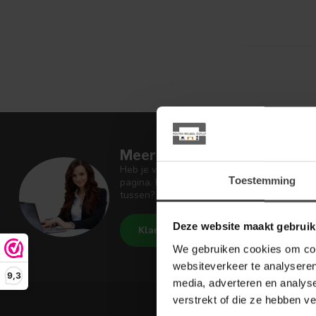
Meer informatie
Heb je vragen over onze artikelen of jouw 
Toestemming
pagina. Daar staan antwoorden op veel ges
tussen? Dan staat er ook vermeld hoe je c
Deze website maakt gebruik
Klantenservice
De Woon W
We gebruiken cookies om cont
websiteverkeer te analyseren
9,3
media, adverteren en analys
verstrekt of die ze hebben v