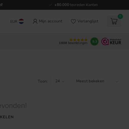
d!
+80.000
tevreden klanten
0
Mijn account
Verlanglijst
EUR
9.3
1808
beoordelingen
Toon:
evonden!
KELEN