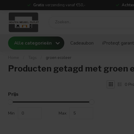
Gratis
verzending vanaf €50,-
Achter
Alle categorieën
Cadeaubon
iProteqt garant
Home
/
Tags
/
groen ecoleer
Producten getagd met groen e
0
Pro
Prijs
Min
Max