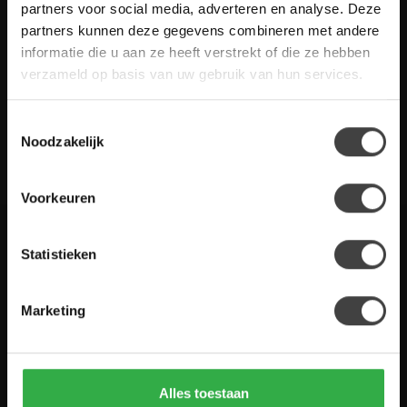
Heb je vragen over onze artikelen of jouw aankoop? Bekijk dan
partners voor social media, adverteren en analyse. Deze
de klantenservice pagina. Daar staan antwoorden op veel
partners kunnen deze gegevens combineren met andere
gestelde vragen. Staat jouw vraag er niet tussen? Dan staat er
informatie die u aan ze heeft verstrekt of die ze hebben
ook vermeld hoe je contact met ons kunt opnemen.
verzameld op basis van uw gebruik van hun services.
Klantenservice
Toestemmingsselectie
Noodzakelijk
De Woon Winkel
Voorkeuren
Statistieken
Houten Meubel Outlet
Kwaliteitsmeubelen voor dumpprijzen
Marketing
Zandwilg 21
1731 LS Winkel
Nederland
Alles toestaan