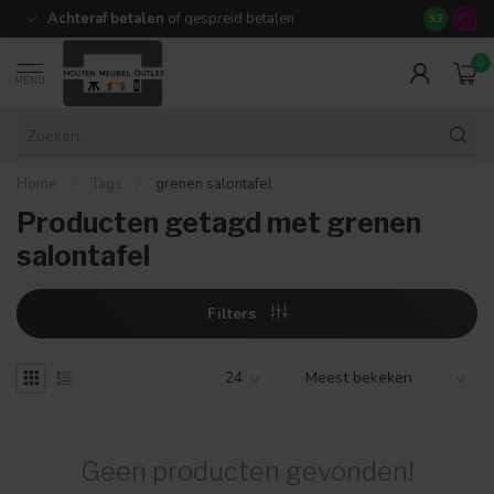
Achteraf betalen
of gespreid betalen
14 dagen b
9.3
0
MENU
Home
/
Tags
/
grenen salontafel
Producten getagd met grenen
salontafel
Filters
Geen producten gevonden!