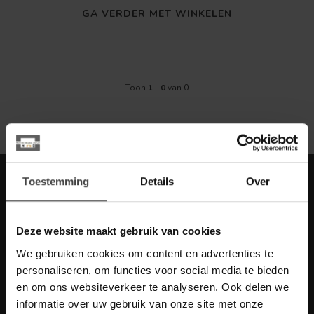
GA VERDER MET WINKELEN
Toon
1
-
0
van 0
Meld je aan voor onze nieuwbrief met
Toestemming
Details
Over
scherpe acties
Blijf op de hoogte van onze actuele aanbiedingen
Deze website maakt gebruik van cookies
We gebruiken cookies om content en advertenties te
personaliseren, om functies voor social media te bieden
en om ons websiteverkeer te analyseren. Ook delen we
Meer informatie
informatie over uw gebruik van onze site met onze