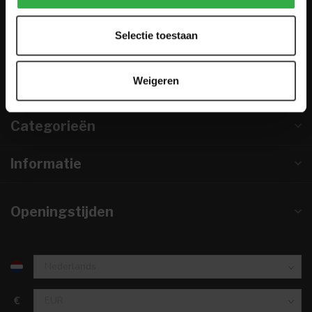
0224-850 926
Selectie toestaan
info@houtenmeubeloutlet.nl
KVK nummer:
67984495
Weigeren
btw-nummer:
NL857253633B01
Categorieën
Informatie
Openingstijden
€