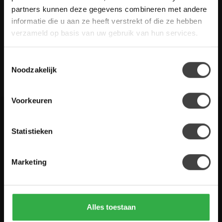
gestelde vragen. Staat jouw vraag er niet tussen? Dan staat er
partners kunnen deze gegevens combineren met andere
ook vermeld hoe je contact met ons kunt opnemen.
informatie die u aan ze heeft verstrekt of die ze hebben
verzameld op basis van uw gebruik van hun services.
Klantenservice
Toestemmingsselectie
De Woon Winkel
Noodzakelijk
Voorkeuren
Houten Meubel Outlet
Statistieken
Kwaliteitsmeubelen voor dumpprijzen
Marketing
Zandwilg 21
1731 LS Winkel
Nederland
Alles toestaan
0224-850 926