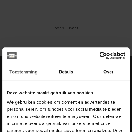
Toon
1
-
0
van 0
Meld je aan voor onze nieuwbrief met
Toestemming
Details
Over
scherpe acties
Blijf op de hoogte van onze actuele aanbiedingen
Deze website maakt gebruik van cookies
We gebruiken cookies om content en advertenties te
personaliseren, om functies voor social media te bieden
en om ons websiteverkeer te analyseren. Ook delen we
Meer informatie
informatie over uw gebruik van onze site met onze
Heb je vragen over onze artikelen of jouw aankoop? Bekijk dan
de klantenservice pagina. Daar staan antwoorden op veel
partners voor social media, adverteren en analyse. Deze