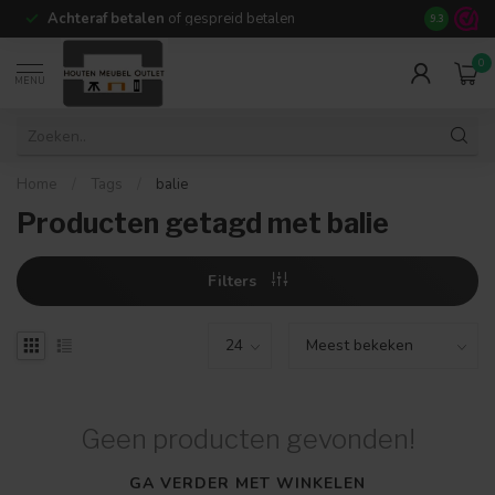
Achteraf betalen
of gespreid betalen
14 dagen b
9.3
0
MENU
Home
/
Tags
/
balie
Producten getagd met balie
Filters
Geen producten gevonden!
GA VERDER MET WINKELEN