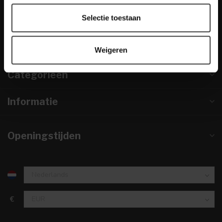
info@houtenmeubeloutlet.nl
Selectie toestaan
KVK nummer:
67984495
btw-nummer:
NL857253633B01
Weigeren
Categorieën
Informatie
Openingstijden
€