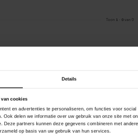
Toon
1
-
0
van 0
Meld je aa
aankoop? Bekijk dan de klantenservice
Details
Blijf op de hoo
telde vragen. Staat jouw vraag er niet
ontact met ons kunt opnemen.
 van cookies
inkel
ent en advertenties te personaliseren, om functies voor social
. Ook delen we informatie over uw gebruik van onze site met on
e. Deze partners kunnen deze gegevens combineren met andere i
erzameld op basis van uw gebruik van hun services.