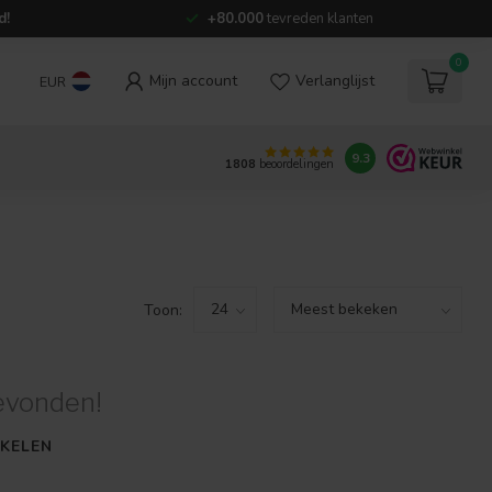
d!
+80.000
tevreden klanten
0
Mijn account
Verlanglijst
EUR
9.3
1808
beoordelingen
Toon:
evonden!
KELEN