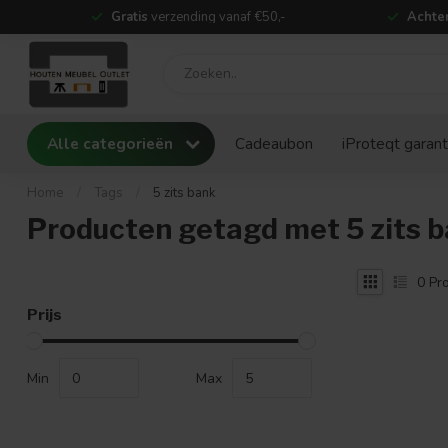
Gratis
verzending vanaf €50,-
Achter
Alle categorieën
Cadeaubon
iProteqt garant
Home
/
Tags
/
5 zits bank
Producten getagd met 5 zits 
0
Pro
Prijs
Min
Max