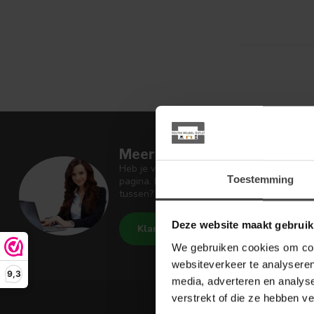
Meer informatie
Heb je vragen over onze artikelen of jouw 
Toestemming
pagina. Daar staan antwoorden op veel ges
tussen? Dan staat er ook vermeld hoe je c
Deze website maakt gebruik
Klantenservice
De Woon W
We gebruiken cookies om cont
websiteverkeer te analyseren
9,3
media, adverteren en analys
verstrekt of die ze hebben v