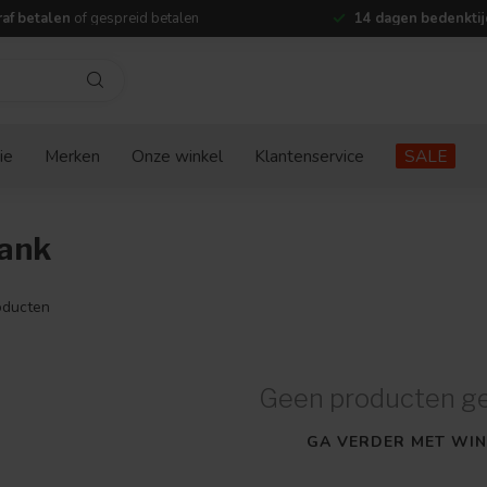
af betalen
of gespreid betalen
14 dagen bedenktij
ie
Merken
Onze winkel
Klantenservice
SALE
bank
ducten
Geen producten g
GA VERDER MET WIN