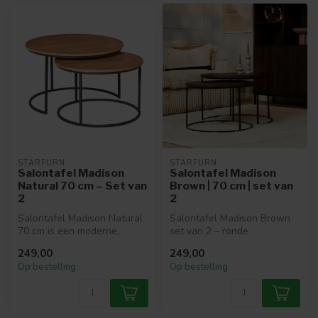
STARFURN
STARFURN
Salontafel Madison
Salontafel Madison
Natural 70 cm – Set van
Brown | 70 cm | set van
2
2
Salontafel Madison Natural
Salontafel Madison Brown
70 cm is een moderne,
set van 2 – ronde
sfeervolle set bestaande uit
mangohouten tafels met
249,00
249,00
tw...
stalen frame i...
Op bestelling
Op bestelling