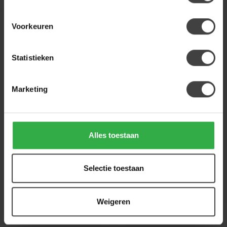
Voorkeuren
Statistieken
Marketing
STARFURN
STARFURN
Salontafel New York |
Salontafel Solana Bruin
Triole All Black | Set of
Mangohout 50 cm
Alles toestaan
3
De Salontafel Solana 50 cm
Deze industriële salontafel
van Starfurn is een
set bestaat uit een set van
compacte en stijlvolle tafel
Selectie toestaan
drie losse tafeltjes, di...
van ...
199,00
219,00
Op bestelling
Op bestelling
Weigeren