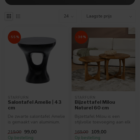
-55%
-36%
STARFURN
STARFURN
Salontafel Amelie | 43
Bijzettafel Milou
cm
Naturel 60 cm
De zwarte salontafel Amelie
Bijzettafel Milou is een
is gemaakt van aluminium.
stijlvolle toevoeging aan elk
Salontafel Amelie is een c...
interieur. Volledig gemaa...
99,00
109,00
219,00
169,00
Op bestelling
Op bestelling