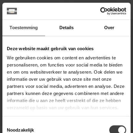
-50%
-31%
Toestemming
Details
Over
Deze website maakt gebruik van cookies
We gebruiken cookies om content en advertenties te
personaliseren, om functies voor social media te bieden
en om ons websiteverkeer te analyseren. Ook delen we
STARFURN
STARFURN
Salontafel Otik Brown
Salontafel New York |
informatie over uw gebruik van onze site met onze
Oak | 70 cm | Set van 2
130×70 cm
partners voor social media, adverteren en analyse. Deze
Salontafel Otik Brown Oak
Salontafel ‘New York’ is
partners kunnen deze gegevens combineren met andere
is een stijlvolle set van twee
uitgevoerd in het mangohout
informatie die u aan ze heeft verstrekt of die ze hebben
ronde tafels met eikenh...
in een druppel vorm. Het bl...
199,00
199,00
399,00
289,00
verzameld op basis van uw gebruik van hun services.
Op bestelling
Op bestelling
Toestemmingsselectie
Noodzakelijk