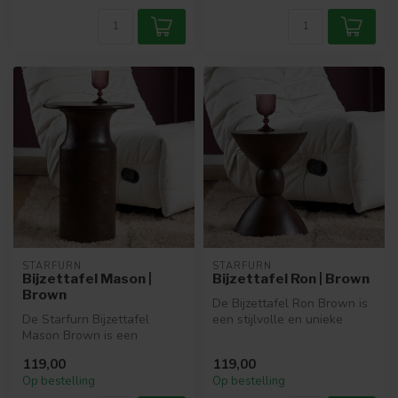
STARFURN
STARFURN
Bijzettafel Mason |
Bijzettafel Ron | Brown
Brown
De Bijzettafel Ron Brown is
De Starfurn Bijzettafel
een stijlvolle en unieke
Mason Brown is een
houten tafel, gemaakt van
elegante design tafel van
m...
119,00
119,00
massief man...
Op bestelling
Op bestelling