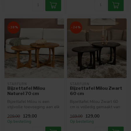
-38%
-24%
STARFURN
STARFURN
Bijzettafel Milou
Bijzettafel Milou Zwart
Naturel 70 cm
60 cm
Bijzettafel Milou is een
Bijzettafel Milou Zwart 60
stijlvolle toevoeging aan elk
cm is volledig gemaakt van
interieur. Volledig gemaa...
hoogwaardig mango hout
129,00
129,00
209,00
169,00
en...
Op bestelling
Op bestelling