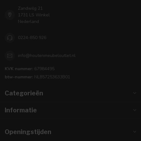
Zandwilg 21
1731 LS Winkel
Nederland
0224-850 926
info@houtenmeubeloutlet.nl
KVK nummer:
67984495
btw-nummer:
NL857253633B01
Categorieën
Informatie
Openingstijden