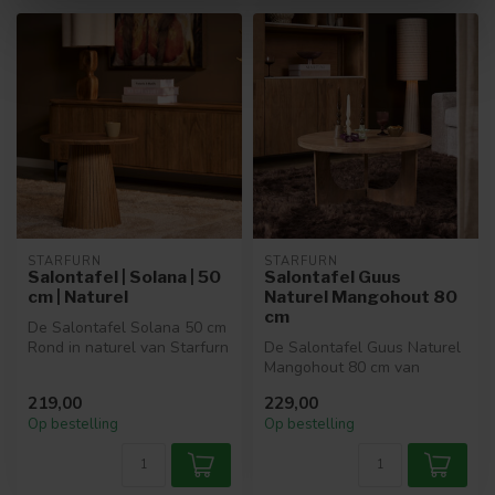
STARFURN
STARFURN
Salontafel | Solana | 50
Salontafel Guus
cm | Naturel
Naturel Mangohout 80
cm
De Salontafel Solana 50 cm
Rond in naturel van Starfurn
De Salontafel Guus Naturel
is een compact en stijlv...
Mangohout 80 cm van
Starfurn is een ruime ronde
219,00
229,00
salon...
Op bestelling
Op bestelling