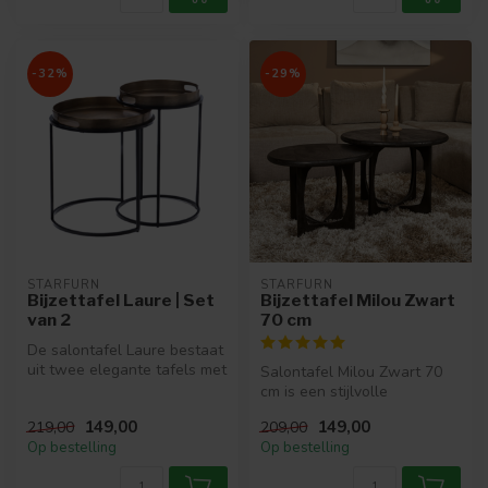
-32%
-29%
STARFURN
STARFURN
Bijzettafel Laure | Set
Bijzettafel Milou Zwart
van 2
70 cm
De salontafel Laure bestaat
uit twee elegante tafels met
Salontafel Milou Zwart 70
aluminium bladen, in ee...
cm is een stijlvolle
toevoeging aan elk interieur.
149,00
149,00
219,00
209,00
De ...
Op bestelling
Op bestelling