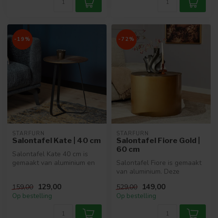
-19%
-72%
STARFURN
STARFURN
Salontafel Kate | 40 cm
Salontafel Fiore Gold |
60 cm
Salontafel Kate 40 cm is
gemaakt van aluminium en
Salontafel Fiore is gemaakt
ijzer. Het ronde tafelblad is
van aluminium. Deze
...
salontafel van Starfurn is
129,00
149,00
159,00
529,00
afgew...
Op bestelling
Op bestelling