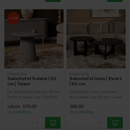
-10%
STARFURN
STARFURN
Salontafel Solana | 50
Salontafel Guus | Zwart
cm | Taupe
| 60 cm
De Salontafel Solana 50 cm
Salontafel Guus, met een
Rond in taupe van Starfurn
doorsnede van 60 cm, is een
is een stijlvol en compact...
stijlvolle en functionele t...
179,00
189,00
199,00
Op bestelling
Op bestelling