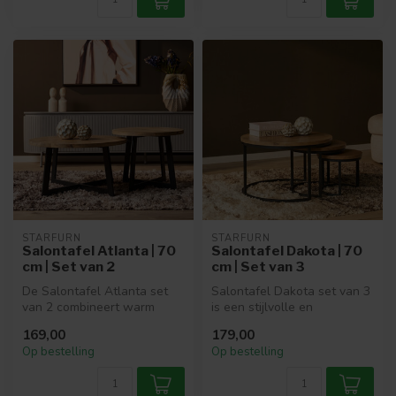
STARFURN
STARFURN
Salontafel Atlanta | 70
Salontafel Dakota | 70
cm | Set van 2
cm | Set van 3
De Salontafel Atlanta set
Salontafel Dakota set van 3
van 2 combineert warm
is een stijlvolle en
mangohout met een stoer
veelzijdige toevoeging aan je
169,00
179,00
zwart st...
w...
Op bestelling
Op bestelling