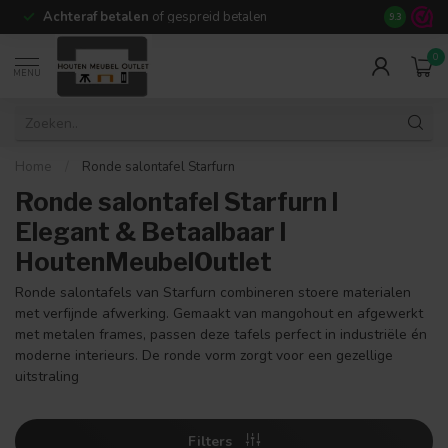
Achteraf betalen
of gespreid betalen
14 dagen b
9.3
0
MENU
Home
/
Ronde salontafel Starfurn
Ronde salontafel Starfurn l
Elegant & Betaalbaar l
HoutenMeubelOutlet
Ronde salontafels van Starfurn combineren stoere materialen
met verfijnde afwerking. Gemaakt van mangohout en afgewerkt
met metalen frames, passen deze tafels perfect in industriële én
moderne interieurs. De ronde vorm zorgt voor een gezellige
uitstraling
Filters