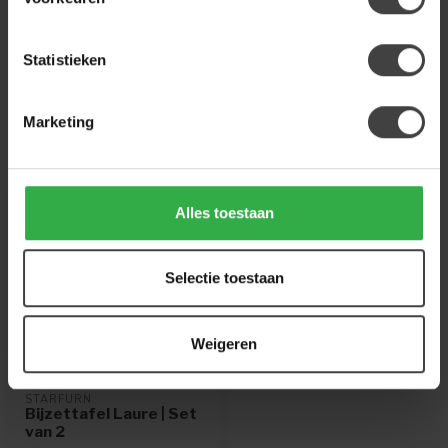
Of heb je hulp nodig bij de bestelling? Neem
gerust contact op met onze klantenservice
info@houtenmeubeloutlet.nl
of
+31 224 850
926
. We helpen je graag.
Statistieken
Marketing
Recent bekeken
-32%
Alles toestaan
Selectie toestaan
Weigeren
STARFURN
Bijzettafel Laure | Set
van 2