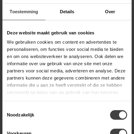
BENOA
Toestemming
Details
Over
Benoa Salontafel rond mango
199,00
matrix - 60 cm
129,00
Op voorraad
Deze website maakt gebruik van cookies
We gebruiken cookies om content en advertenties te
NIJWIE
personaliseren, om functies voor social media te bieden
Nijwie Bijzettafel Flare Ginger
mango Ø60, laag model
en om ons websiteverkeer te analyseren. Ook delen we
149,00
informatie over uw gebruik van onze site met onze
Op voorraad
partners voor social media, adverteren en analyse. Deze
partners kunnen deze gegevens combineren met andere
BENOA
informatie die u aan ze heeft verstrekt of die ze hebben
Benoa Set van 3 bijzettafels
399,00
verzameld op basis van uw gebruik van hun services.
mango met zwart onderstel
249,00
Op voorraad
Toestemmingsselectie
Noodzakelijk
Heb je een vraag over dit product?
Voorkeuren