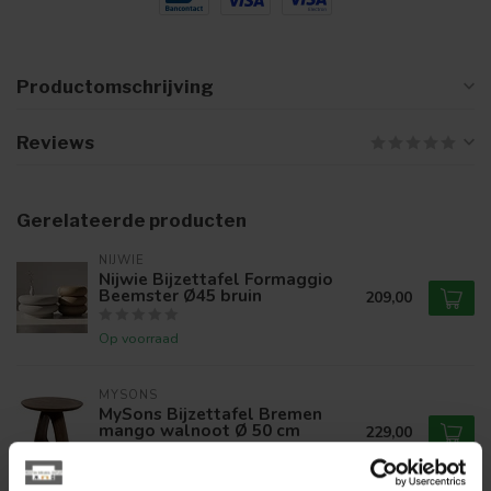
Productomschrijving
Reviews
Gerelateerde producten
NIJWIE
Nijwie Bijzettafel Formaggio
Beemster Ø45 bruin
209,00
Op voorraad
MYSONS
MySons Bijzettafel Bremen
mango walnoot Ø 50 cm
229,00
Op voorraad