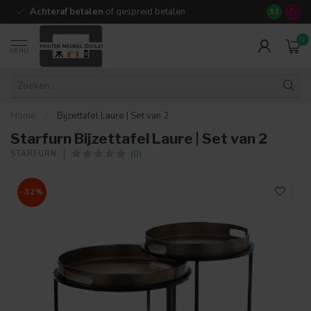
Achteraf betalen
of gespreid betalen
14 dagen b
9.3
0
MENU
Home
/
Bijzettafel Laure | Set van 2
Starfurn Bijzettafel Laure | Set van 2
(0)
STARFURN
-32%