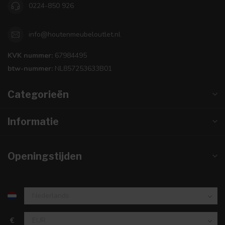
0224-850 926
info@houtenmeubeloutlet.nl
KVK nummer:
67984495
btw-nummer:
NL857253633B01
Categorieën
Informatie
Openingstijden
€