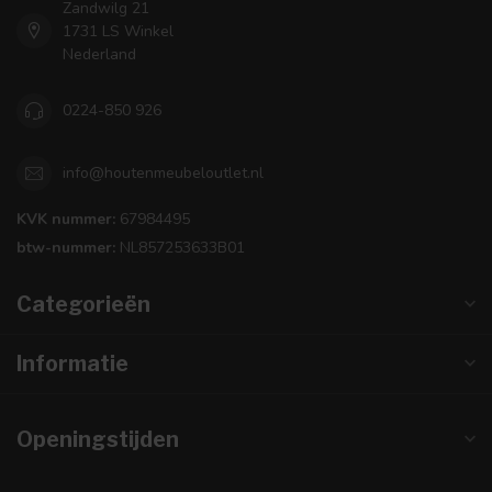
Zandwilg 21
1731 LS Winkel
Nederland
0224-850 926
info@houtenmeubeloutlet.nl
KVK nummer:
67984495
btw-nummer:
NL857253633B01
Categorieën
Informatie
Openingstijden