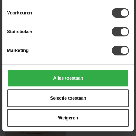
Voorkeuren
Heb je een vraag over dit product?
Of heb je hulp nodig bij de bestelling? Neem
gerust contact op met onze klantenservice
Statistieken
info@houtenmeubeloutlet.nl
of
+31 224 850
926
. We helpen je graag.
Marketing
Recent bekeken
Alles toestaan
Selectie toestaan
Weigeren