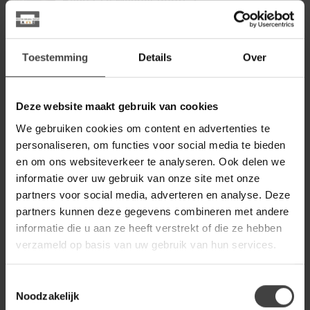
Benoa TV Meubel Roots 2
deuren 1 lade 180
639,00
Op voorraad
Toestemming
Details
Over
BENOA
Benoa TV meubel Industrial
Mango 200 cm
539,00
Deze website maakt gebruik van cookies
Op voorraad
We gebruiken cookies om content en advertenties te
personaliseren, om functies voor social media te bieden
BENOA
en om ons websiteverkeer te analyseren. Ook delen we
Benoa TV Meubel Roots 4
informatie over uw gebruik van onze site met onze
laden 160
649,00
partners voor social media, adverteren en analyse. Deze
Op voorraad
partners kunnen deze gegevens combineren met andere
informatie die u aan ze heeft verstrekt of die ze hebben
BENOA
verzameld op basis van uw gebruik van hun services.
Benoa TV meubel Industrial
649,00
Mango met 4 lades
399,00
Toestemmingsselectie
Op voorraad
Noodzakelijk