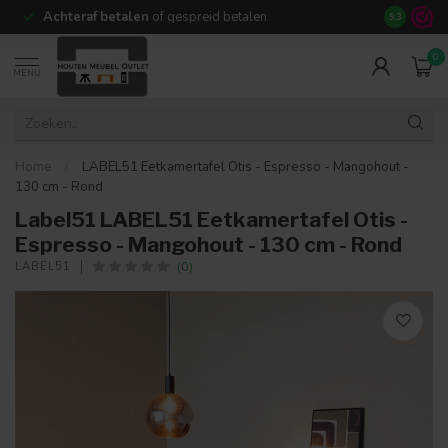
Achteraf betalen
of gespreid betalen
14 dagen b
9.3
0
MENU
Home
/
LABEL51 Eetkamertafel Otis - Espresso - Mangohout -
130 cm - Rond
Label51 LABEL51 Eetkamertafel Otis -
Espresso - Mangohout - 130 cm - Rond
(0)
LABEL51