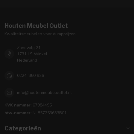
Houten Meubel Outlet
Kwaliteitsmeubelen voor dumpprijzen
Zandwilg 21
1731 LS Winkel
Nederland
0224-850 926
info@houtenmeubeloutlet.nl
KVK nummer:
67984495
btw-nummer:
NL857253633B01
Categorieën