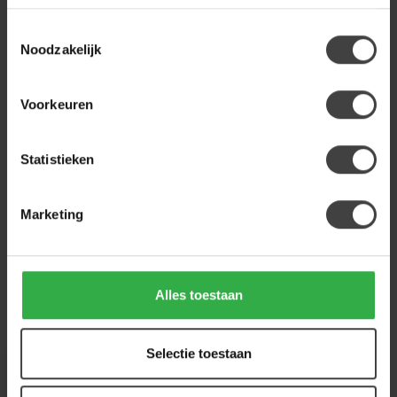
Toestemmingsselectie
BENOA
Benoa Salontafel Yana rond
Noodzakelijk
179,00
60 cm
99,00
Op voorraad
Voorkeuren
Statistieken
Heb je een vraag over dit product?
Of heb je hulp nodig bij de bestelling? Neem
gerust contact op met onze klantenservice
Marketing
info@houtenmeubeloutlet.nl
of
+31 224 850
926
. We helpen je graag.
Alles toestaan
Recent bekeken
Selectie toestaan