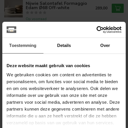
Nijwie Salontafel Formaggio
Edam Ø68 Off-white
289,00
Op voorraad
BENOA
Benoa Salontafel Industrial
269,00
Mango met onderblad 110 cm
Toestemming
Details
Over
199,00
Op voorraad
Deze website maakt gebruik van cookies
BENOA
Benoa Salontafel ovaal
We gebruiken cookies om content en advertenties te
399,00
mango matrix - 130 cm
299,00
personaliseren, om functies voor social media te bieden
en om ons websiteverkeer te analyseren. Ook delen we
Op voorraad
informatie over uw gebruik van onze site met onze
partners voor social media, adverteren en analyse. Deze
NIJWIE
Nijwie Bijzettafel Formaggio
partners kunnen deze gegevens combineren met andere
Beemster Ø45 bruin
209,00
informatie die u aan ze heeft verstrekt of die ze hebben
verzameld op basis van uw gebruik van hun services.
Op voorraad