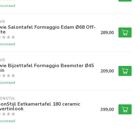
voorraad
WIE
jwie Salontafel Formaggio Edam Ø68 Off-
ite
289,00
voorraad
WIE
wie Bijzettafel Formaggio Beemster Ø45
in
209,00
voorraad
ONSTIJL
onStijl Eetkamertafel 180 ceramic
vertinlook
399,00
voorraad