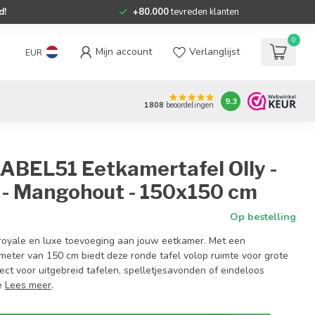
d!
+80.000
tevreden klanten
0
Mijn account
Verlanglijst
EUR
9.3
1808
beoordelingen
LABEL51 Eetkamertafel Olly -
 - Mangohout - 150x150 cm
Op bestelling
n royale en luxe toevoeging aan jouw eetkamer. Met een
eter van 150 cm biedt deze ronde tafel volop ruimte voor grote
ct voor uitgebreid tafelen, spelletjesavonden of eindeloos
de
Lees meer
.