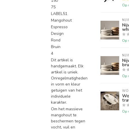
150
Op 
75
LABEL51
Mangohout
NIJ
Ni
Espresso
wh
Design
Rond
Op 
Bruin
4
NIJ
Dit artikel is
Nij
bru
handgemaakt. Elk
artikel is uniek.
Op 
Onregelmatigheden
in vorm en kleur
getuigen van het
WO
Wo
individuele
tra
karakter.
Om het massieve
Op 
mangohout te
beschermen tegen
vocht, vuil en