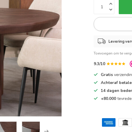
Levering ver
Toevoegen om te verge
9.3/10
Gratis
verzendin
Achteraf betal
14 dagen beden
+80.000
tevrede