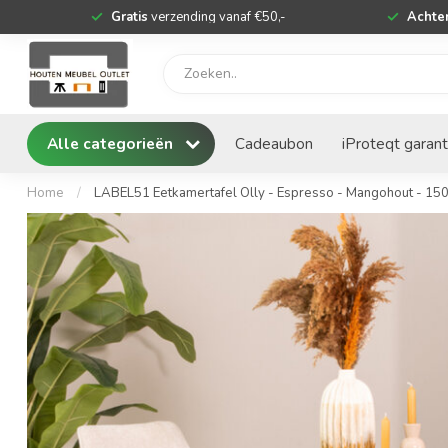
Gratis
verzending vanaf €50,-
Achter
Alle categorieën
Cadeaubon
iProteqt garant
Home
/
LABEL51 Eetkamertafel Olly - Espresso - Mangohout - 15