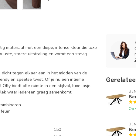
ig materiaal met een diepe, intense kleur die luxe
buuste, stoere uitstraling en vormt een stevig
e dicht tegen elkaar aan in het midden van de
Gerelatee
trendy en speelse twist. Of je nu een intieme
Olly biedt alle ruimte in een stijlvol, luxe jasje.
 plek waar iedereen graag samenkomt.
BE
Be
e combineren
Op 
afelen
BE
Be
150