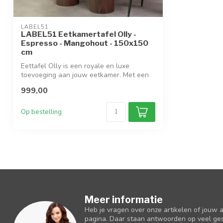
LABEL51
LABEL51 Eetkamertafel Olly -
Espresso - Mangohout - 150x150
cm
Eettafel Olly is een royale en luxe
toevoeging aan jouw eetkamer. Met een
indruk...
999,00
Op bestelling
Meer informatie
Heb je vragen over onze artikelen of jouw 
pagina. Daar staan antwoorden op veel ges