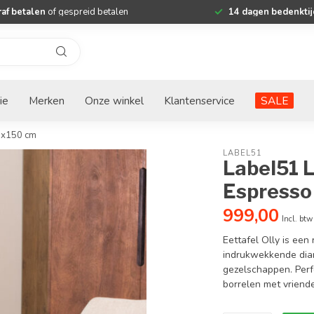
af betalen
of gespreid betalen
14 dagen bedenktij
ie
Merken
Onze winkel
Klantenservice
SALE
0x150 cm
LABEL51
Label51 
Espresso
999,00
Incl. btw
Eettafel Olly is ee
indrukwekkende diam
gezelschappen. Perfe
borrelen met vrien