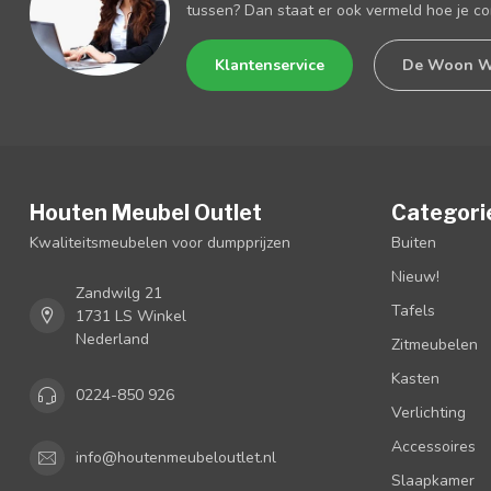
tussen? Dan staat er ook vermeld hoe je c
Klantenservice
De Woon W
Houten Meubel Outlet
Categori
Kwaliteitsmeubelen voor dumpprijzen
Buiten
Nieuw!
Zandwilg 21
Tafels
1731 LS Winkel
Nederland
Zitmeubelen
Kasten
0224-850 926
Verlichting
Accessoires
info@houtenmeubeloutlet.nl
Slaapkamer