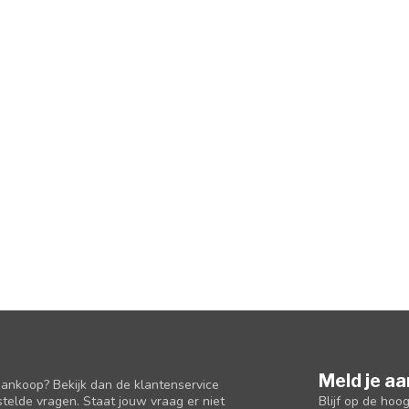
Meld je aa
aankoop? Bekijk dan de klantenservice
Blijf op de hoo
telde vragen. Staat jouw vraag er niet