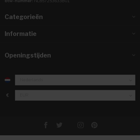
btw-nummer:
NL857253633B01
Categorieën
Informatie
Openingstijden
€