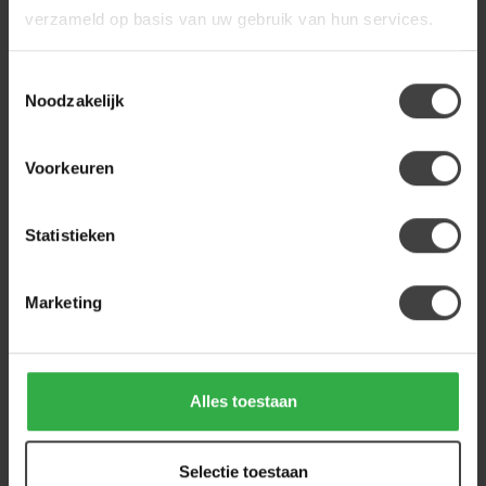
Naturel - Elite - Taupe
139,00
verzameld op basis van uw gebruik van hun services.
onderstel
Op voorraad
Toestemmingsselectie
Noodzakelijk
LABEL51
Label51 Eetkamerstoel Esma -
Clay - Elite - Brons onderstel
139,00
Voorkeuren
Op voorraad
Statistieken
Heb je een vraag over dit product?
Marketing
Of heb je hulp nodig bij de bestelling? Neem
gerust contact op met onze klantenservice
info@houtenmeubeloutlet.nl
of
+31 224 850
926
. We helpen je graag.
Alles toestaan
Recent bekeken
Selectie toestaan