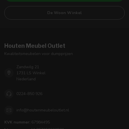
De Woon Winkel
Houten Meubel Outlet
Kwaliteitsmeubelen voor dumpprijzen
Zandwilg 21
1731 LS Winkel
Nederland
0224-850 926
info@houtenmeubeloutlet.nl
KVK nummer:
67984495