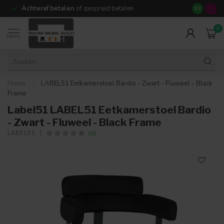
Achteraf betalen
of gespreid betalen
14 dagen b
9.3
0
MENU
Home
/
LABEL51 Eetkamerstoel Bardio - Zwart - Fluweel - Black
Frame
Label51 LABEL51 Eetkamerstoel Bardio
- Zwart - Fluweel - Black Frame
(0)
LABEL51