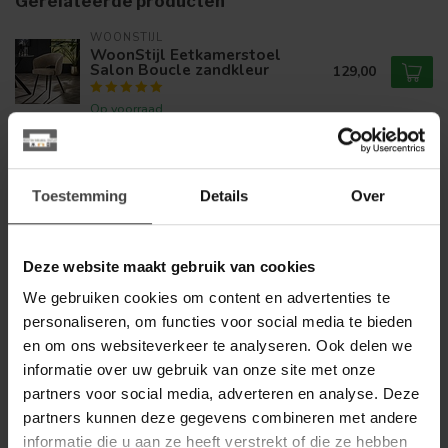
Gerelateerde producten
WOONSTIJL
WoonStijl Eetkamerstoel
Salon Boucle zandkleur
129,00
Op voorraad
LABEL51
Label51 Eetkamerstoel Lela -
Naturel - Elite - Taupe
Toestemming
Details
Over
139,00
onderstel
Op voorraad
Deze website maakt gebruik van cookies
We gebruiken cookies om content en advertenties te
LABEL51
Label51 Eetkamerstoel Lela -
personaliseren, om functies voor social media te bieden
Clay - Elite - Brons onderstel
139,00
en om ons websiteverkeer te analyseren. Ook delen we
Op voorraad
informatie over uw gebruik van onze site met onze
partners voor social media, adverteren en analyse. Deze
partners kunnen deze gegevens combineren met andere
LABEL51
Label51 Eetkamerstoel Esma -
informatie die u aan ze heeft verstrekt of die ze hebben