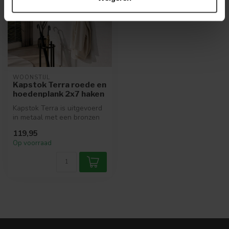
WOONSTIJL
Kapstok Terra roede en
hoedenplank 2x7 haken
Kapstok Terra is uitgevoerd
in metaal met een bronzen
afwerking en voorzien van ...
119,95
Op voorraad