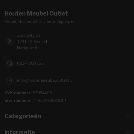
Houten Meubel Outlet
Kwaliteitsmeubelen voor dumpprijzen
Zandwilg 21
1731 LS Winkel
Nederland
0224-850 926
info@houtenmeubeloutlet.nl
KVK nummer:
67984495
btw-nummer:
NL857253633B01
Categorieën
Informatie