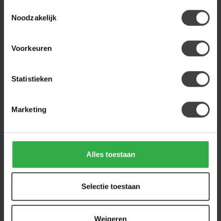
Toestemmingsselectie
WOONSTIJL
Noodzakelijk
WoonStijl Kapstok Panel hoog
10 haken
249,00
Voorkeuren
Op voorraad
Statistieken
Heb je een vraag over dit product?
Of heb je hulp nodig bij de bestelling? Neem
Marketing
gerust contact op met onze klantenservice
info@houtenmeubeloutlet.nl
of
+31 224 850
926
. We helpen je graag.
Alles toestaan
Recent bekeken
Selectie toestaan
Weigeren