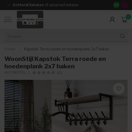
Achteraf betalen
of gespreid betalen
14 dagen b
9.3
0
MENU
Home
/
Kapstok Terra roede en hoedenplank 2x7 haken
WoonStijl Kapstok Terra roede en
hoedenplank 2x7 haken
(0)
WOONSTIJL