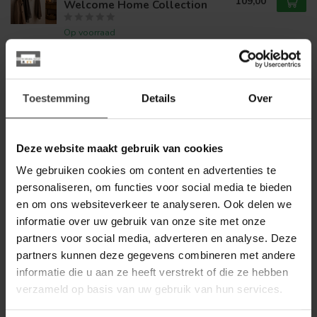
109,00
Welcome Home Collection
Op voorraad
WOONSTIJL
WoonStijl Kapstok rek 14
haken tweak
249,00
Toestemming
Details
Over
Op voorraad
Deze website maakt gebruik van cookies
WOONSTIJL
WoonStijl Kapstok edge 6
We gebruiken cookies om content en advertenties te
haken hoedenplank / Massief
149,00
personaliseren, om functies voor social media te bieden
acacia naturel
en om ons websiteverkeer te analyseren. Ook delen we
Op voorraad
informatie over uw gebruik van onze site met onze
partners voor social media, adverteren en analyse. Deze
WOONSTIJL
partners kunnen deze gegevens combineren met andere
WoonStijl Kapstok tweak 13
informatie die u aan ze heeft verstrekt of die ze hebben
haken breed
149,00
verzameld op basis van uw gebruik van hun services.
Op voorraad