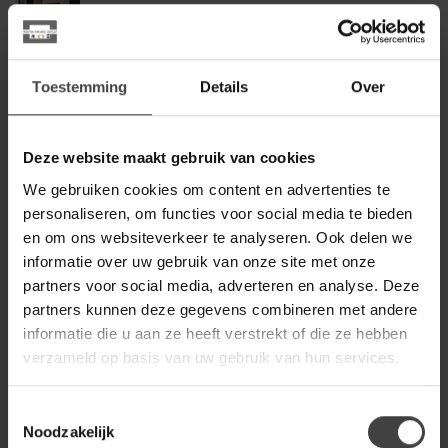
WoonStijl Kapstok rek 14
haken tweak
249,00
Op voorraad
Toestemming
Details
Over
WOONSTIJL
WoonStijl Kapstok edge 6
haken hoedenplank / Massief
Deze website maakt gebruik van cookies
149,00
acacia naturel
We gebruiken cookies om content en advertenties te
Op voorraad
personaliseren, om functies voor social media te bieden
en om ons websiteverkeer te analyseren. Ook delen we
WOONSTIJL
informatie over uw gebruik van onze site met onze
WoonStijl Kapstok tweak 13
haken breed
partners voor social media, adverteren en analyse. Deze
149,00
partners kunnen deze gegevens combineren met andere
Op voorraad
informatie die u aan ze heeft verstrekt of die ze hebben
verzameld op basis van uw gebruik van hun services.
WOONSTIJL
WoonStijl Kapstok Panel hoog
10 haken
249,00
Toestemmingsselectie
Noodzakelijk