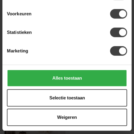
Op voorraad
Voorkeuren
Heb je een vraag over dit product?
Of heb je hulp nodig bij de bestelling? Neem
Statistieken
gerust contact op met onze klantenservice
info@houtenmeubeloutlet.nl
of
+31 224 850
926
. We helpen je graag.
Marketing
Recent bekeken
Alles toestaan
Selectie toestaan
Weigeren