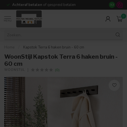
Achteraf betalen
of gespreid betalen
14 dagen b
9.3
0
MENU
Home
/
Kapstok Terra 6 haken bruin - 60 cm
WoonStijl Kapstok Terra 6 haken bruin -
60 cm
(0)
WOONSTIJL