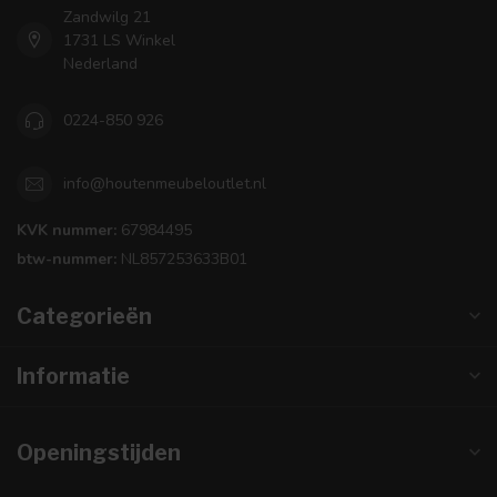
Zandwilg 21
1731 LS Winkel
Nederland
0224-850 926
info@houtenmeubeloutlet.nl
KVK nummer:
67984495
btw-nummer:
NL857253633B01
Categorieën
Informatie
Openingstijden