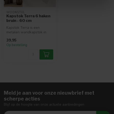
WOONSTIJL
Kapstok Terra 6 haken
bruin - 60 cm
Kapstok Terra is een
metalen wandkapstok in
Drift Brown, voorzien van
39,95
zes stevig...
Op bestelling
Meld je aan voor onze nieuwbrief met
scherpe acties
Blijf op de hoogte van onze actuele aanbiedingen