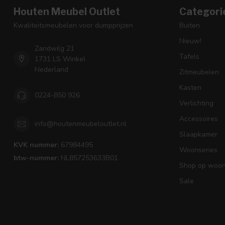
Houten Meubel Outlet
Categori
Kwaliteitsmeubelen voor dumpprijzen
Buiten
Nieuw!
Zandwilg 21
Tafels
1731 LS Winkel
Nederland
Zitmeubelen
Kasten
0224-850 926
Verlichting
Accessoires
info@houtenmeubeloutlet.nl
Slaapkamer
KVK nummer:
67984495
Woonseries
btw-nummer:
NL857253633B01
Shop op woons
Sale