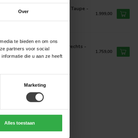
EL51
el51 Hoekbank Valero - Retro Taupe -
Over
sor - Links Voorstaand
1.999,00
voorraad
 media te bieden en om ons
P
p Hoekbank River - Ottoman rechts -
ze partners voor social
estic 603
1.759,00
nformatie die u aan ze heeft
voorraad
Marketing
Alles toestaan