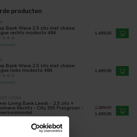
rde producten
P
p Bank Wave 2.5 zits met chaise
ngue rechts modesto 484
1.499,00
voorraad
P
p Bank Wave 2.5 zits met chaise
ngue links modesto 484
1.499,00
voorraad
ER LIVING
er Living Bank Leeds - 2,5 zits +
omane Rechts - City 355 Flesgroen -
1.989,00
owroommodel
1.499,00
voorraad