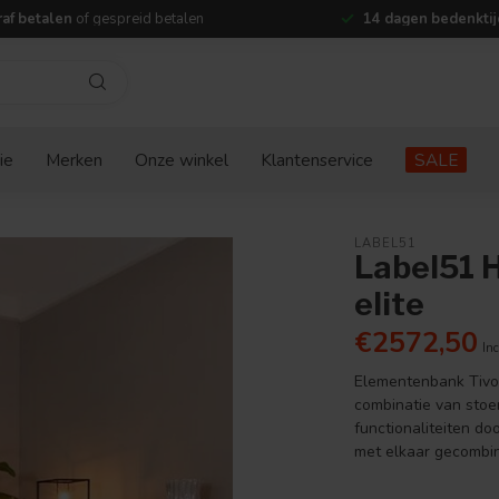
af betalen
of gespreid betalen
14 dagen bedenktij
ie
Merken
Onze winkel
Klantenservice
SALE
LABEL51
Label51 H
elite
€2572,50
Inc
Elementenbank Tivoli
combinatie van stoer
functionaliteiten do
met elkaar gecombi