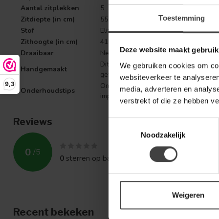
Aantal zitplekken
5
Toestemming
Zitdiepte (in cm)
55
Stof
Elite Natural 03
Zithoogte (in cm)
41
Deze website maakt gebruik
Draaibaar
Nee
Dit artikel is handgemaakt. Elk artike
We gebruiken cookies om cont
Handgemaakt
getuigen van het individuele karakter.
websiteverkeer te analyseren
9,3
Om de stof zo lang mogelijk mooi te 
media, adverteren en analys
Onderhoudstips
impregneren met een spray voor gebru
verstrekt of die ze hebben v
Reviews
Toestemmingsselectie
Noodzakelijk
0
/
5
0
sterren op basis van
0
beoordelingen
Weigeren
Recent bekeken