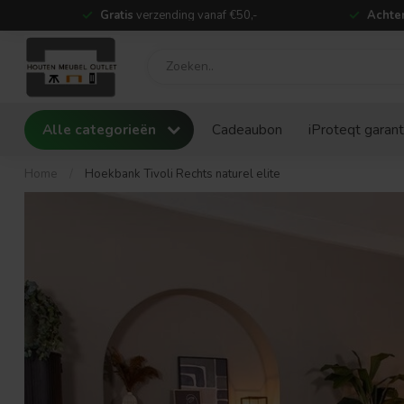
Gratis
verzending vanaf €50,-
Achter
Alle categorieën
Cadeaubon
iProteqt garant
Home
/
Hoekbank Tivoli Rechts naturel elite