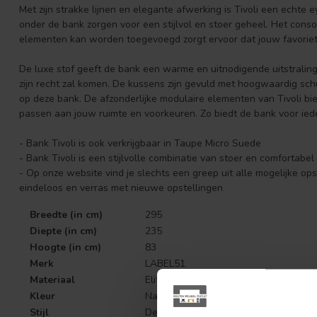
Met zijn strakke lijnen en elegante afwerking is Tivoli een echte
onder de bank zorgen voor een stijlvol en stoer geheel. Het cons
elementen kan worden toegevoegd zorgt ervoor dat jouw favoriete
De luxe stof geeft de bank een warme en uitnodigende uitstraling, 
zijn recht zal komen. De kussens zijn gevuld met hoogwaardig sch
op deze bank. De afzonderlijke modulaire elementen van Tivoli bi
passen aan jouw ruimte en voorkeuren. Zo biedt de bank voor iede
- Bank Tivoli is ook verkrijgbaar in Taupe Micro Suede
- Bank Tivoli is een stijlvolle combinatie van stoer en comfortabel
- Op onze website vind je slechts een greep uit alle mogelijke op
eindeloos en verras met nieuwe opstellingen
Breedte (in cm)
295
Diepte (in cm)
235
Hoogte (in cm)
83
Merk
LABEL51
Materiaal
Elite
Kleur
Naturel
Stijl
Design