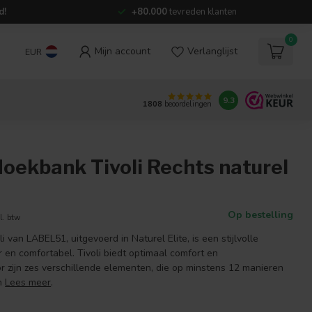
d!
+80.000
tevreden klanten
0
Mijn account
Verlanglijst
EUR
9.3
1808
beoordelingen
oekbank Tivoli Rechts naturel
Op bestelling
l. btw
 van LABEL51, uitgevoerd in Naturel Elite, is een stijlvolle
 en comfortabel. Tivoli biedt optimaal comfort en
or zijn zes verschillende elementen, die op minstens 12 manieren
n
Lees meer
.