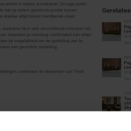
 eyecatcher in iedere woonkamer. De lage poten
Gerelatee
ole dat op iedere gewenste positie tussen
 drankje altijd binnen handbereik staat.
PEP
Pep
waardoor hij in veel verschillende interieurs tot
lo
uim, waardoor je urenlang comfortabel kan zitten
eden de mogelijkheid om de opstelling aan te
Op 
reen een geschikte opstelling.
PEP
Pep
lo
stellingen, combineer de elementen van Tivoli
Op 
TOW
Tow
ott
Sh
Op 