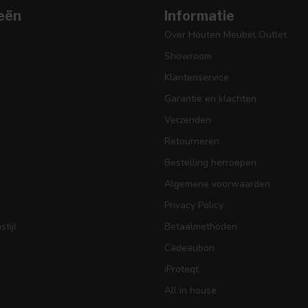
eën
Informatie
Over Houten Meubel Outlet
Showroom
Klantenservice
Garantie en klachten
Verzenden
Retourneren
Bestelling herroepen
Algemene voorwaarden
Privacy Policy
tijl
Betaalmethoden
Cadeaubon
iProteqt
All in house