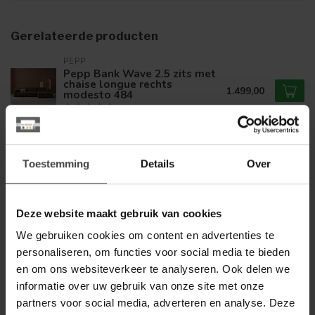
Gerelateerde producten
PEPP
Pepp Bank Wave 2.5 zits met
chaise longue rechts
1.499,00
modesto 484
Op voorraad
TOWER LIVING
Toestemming
Details
Over
Tower Living Bank Leeds - 2,5
zits + ottomane Rechts - City
1.989,00
355 Flesgroen -
1.499,00
Showroommodel
Deze website maakt gebruik van cookies
Op voorraad
We gebruiken cookies om content en advertenties te
personaliseren, om functies voor social media te bieden
PEPP
en om ons websiteverkeer te analyseren. Ook delen we
Pepp Bank Wave 2.5 zits met
informatie over uw gebruik van onze site met onze
chaise longue links modesto
1.499,00
484
partners voor social media, adverteren en analyse. Deze