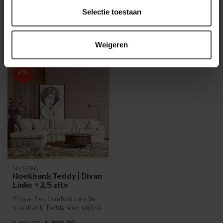
Selectie toestaan
Recent bekeken
Weigeren
0%
MYSOFA
Hoekbank Teddy | Divan
Links + 2,5 zits
Ervaar het comfort van de
hoekbank Teddy, een stijlvol
meubel uit de MySofa coll...