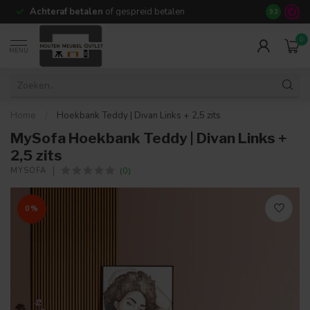
Achteraf betalen
of gespreid betalen
14 dagen b
9.3
0
MENU
Home
/
Hoekbank Teddy | Divan Links + 2,5 zits
MySofa Hoekbank Teddy | Divan Links +
2,5 zits
(0)
MYSOFA
0%