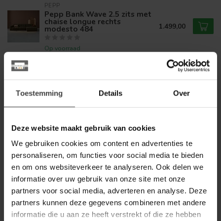
PEPP
Pepp Bank Wave 2.5 zits met
chaise longue rechts
1.499,00
modesto 484
Op voorraad
TOWER LIVING
Tower Living Bank Leeds - 2,5
zits + ottomane Rechts - City
1.989,00
Toestemming
Details
Over
355 Flesgroen -
1.499,00
Showroommodel
Op voorraad
Deze website maakt gebruik van cookies
We gebruiken cookies om content en advertenties te
PEPP
personaliseren, om functies voor social media te bieden
Pepp Showroommodel Bank
1.319,00
Bean banaanvormig
en om ons websiteverkeer te analyseren. Ook delen we
999,00
informatie over uw gebruik van onze site met onze
Op voorraad
partners voor social media, adverteren en analyse. Deze
partners kunnen deze gegevens combineren met andere
PEPP
informatie die u aan ze heeft verstrekt of die ze hebben
Pepp Bank Wave 2.5 zits met