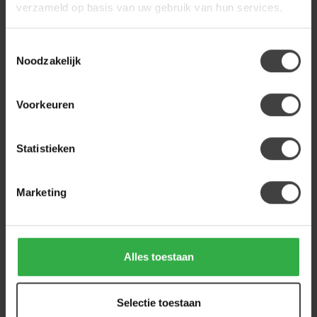
chaise longue links modesto
verzameld op basis van uw gebruik van hun services.
1.499,00
484
Op voorraad
Toestemmingsselectie
Noodzakelijk
LABEL51
Label51 LABEL51 Bank Novo
- Clay - Elite - 2,5-Zits
Voorkeuren
1.199,00
Op voorraad
Statistieken
Heb je een vraag over dit product?
Marketing
Of heb je hulp nodig bij de bestelling? Neem
gerust contact op met onze klantenservice
info@houtenmeubeloutlet.nl
of
+31 224 850
926
. We helpen je graag.
Alles toestaan
Recent bekeken
Selectie toestaan