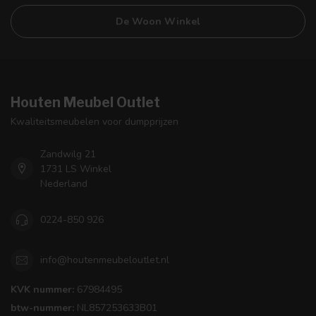
De Woon Winkel
Houten Meubel Outlet
Kwaliteitsmeubelen voor dumpprijzen
Zandwilg 21
1731 LS Winkel
Nederland
0224-850 926
info@houtenmeubeloutlet.nl
KVK nummer:
67984495
btw-nummer:
NL857253633B01