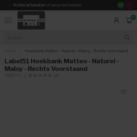
Achteraf betalen
of gespreid betalen
14 dagen b
9.3
0
MENU
Home
/
Hoekbank Matteo - Naturel - Maloy - Rechts Voorstaand
Label51 Hoekbank Matteo - Naturel -
Maloy - Rechts Voorstaand
(0)
LABEL51