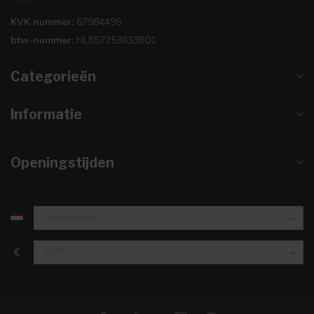
KVK nummer:
67984495
btw-nummer:
NL857253633B01
Categorieën
Informatie
Openingstijden
€