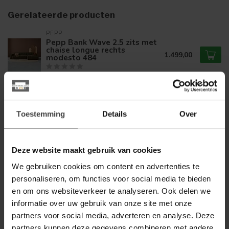
Gerelateerde producten
PEPP
Pepp Bank Wave 2.5 zits met
chaise longue rechts
1.499,00
modesto 484
Op voorraad
PEPP
Pepp Showroommodel Bank
Toestemming
Details
Over
1.319,00
Bean banaanvormig
999,00
Op voorraad
Deze website maakt gebruik van cookies
We gebruiken cookies om content en advertenties te
PEPP
Pepp Bank Wave 2.5 zits met
personaliseren, om functies voor social media te bieden
chaise longue links modesto
1.499,00
484
en om ons websiteverkeer te analyseren. Ook delen we
informatie over uw gebruik van onze site met onze
Op voorraad
partners voor social media, adverteren en analyse. Deze
partners kunnen deze gegevens combineren met andere