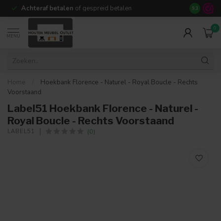
Achteraf betalen
of gespreid betalen
14 dagen b
9.3
0
MENU
Home
/
Hoekbank Florence - Naturel - Royal Boucle - Rechts
Voorstaand
Label51 Hoekbank Florence - Naturel -
Royal Boucle - Rechts Voorstaand
(0)
LABEL51