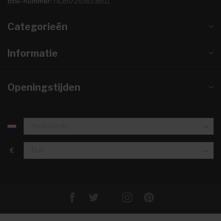
btw-nummer:
NL857253633B01
Categorieën
Informatie
Openingstijden
€