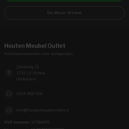
De Woon Winkel
Houten Meubel Outlet
Kwaliteitsmeubelen voor dumpprijzen
Zandwilg 21
1731 LS Winkel
Nederland
0224-850 926
info@houtenmeubeloutlet.nl
KVK nummer:
67984495