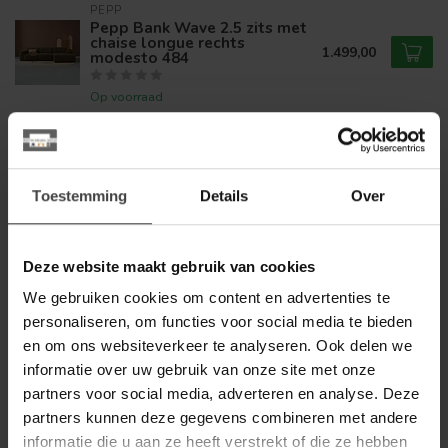
PEPP
Pepp Bank Wave 2.5 zits met
chaise longue rechts
1.499,00
modesto 484
Op voorraad
PEPP
Pepp Showroommodel Bank
1.319,00
Bean banaanvormig
999,00
Toestemming
Details
Over
Op voorraad
Deze website maakt gebruik van cookies
TOWER LIVING
Tower Living Bank Leeds - 2,5
We gebruiken cookies om content en advertenties te
zits + ottomane Rechts - City
1.989,00
355 Flesgroen -
personaliseren, om functies voor social media te bieden
1.499,00
Showroommodel
en om ons websiteverkeer te analyseren. Ook delen we
informatie over uw gebruik van onze site met onze
Op voorraad
partners voor social media, adverteren en analyse. Deze
partners kunnen deze gegevens combineren met andere
PEPP
Pepp Bank Wave 2.5 zits met
informatie die u aan ze heeft verstrekt of die ze hebben