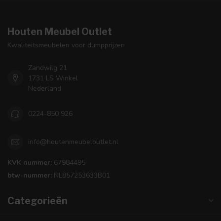
Houten Meubel Outlet
Kwaliteitsmeubelen voor dumpprijzen
Zandwilg 21
1731 LS Winkel
Nederland
0224-850 926
info@houtenmeubeloutlet.nl
KVK nummer:
67984495
btw-nummer:
NL857253633B01
Categorieën