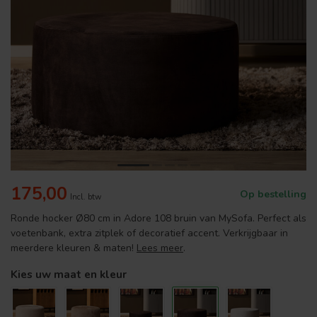
175,00
Op bestelling
Incl. btw
Ronde hocker Ø80 cm in Adore 108 bruin van MySofa. Perfect als
voetenbank, extra zitplek of decoratief accent. Verkrijgbaar in
meerdere kleuren & maten!
Lees meer
.
Kies uw maat en kleur