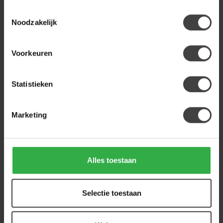
Op voorraad
Toestemmingsselectie
Noodzakelijk
MYSOFA
MySofa Hocker | Rond | 60 cm |
Adore 108 | Brown
119,00
Voorkeuren
Op voorraad
Statistieken
Heb je een vraag over dit product?
Of heb je hulp nodig bij de bestelling? Neem
Marketing
gerust contact op met onze klantenservice
info@houtenmeubeloutlet.nl
of
+31 224 850
926
. We helpen je graag.
Alles toestaan
Recent bekeken
Selectie toestaan