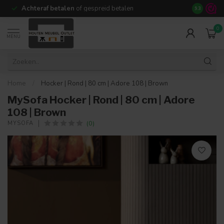
Achteraf betalen
of gespreid betalen
14 dagen b
9.3
0
MENU
Home
/
Hocker | Rond | 80 cm | Adore 108 | Brown
MySofa Hocker | Rond | 80 cm | Adore
108 | Brown
(0)
MYSOFA