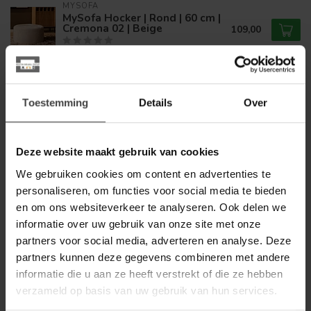
MYSOFA
MySofa Hocker | Rond | 60 cm |
Cremona 02 | Beige
109,00
Op voorraad
MYSOFA
MySofa Hocker | Rond | 60 cm |
Toestemming
Details
Over
Cremona 14 | Taupe
109,00
Op voorraad
Deze website maakt gebruik van cookies
We gebruiken cookies om content en advertenties te
WOONSTIJL
WoonStijl Salontafel Tinto
personaliseren, om functies voor social media te bieden
poef set van 2 Brons glas
299,00
en om ons websiteverkeer te analyseren. Ook delen we
informatie over uw gebruik van onze site met onze
Op voorraad
partners voor social media, adverteren en analyse. Deze
partners kunnen deze gegevens combineren met andere
MYSONS
MySons Poef Baggy Ø70 -
informatie die u aan ze heeft verstrekt of die ze hebben
Coco Mustard
139,00
verzameld op basis van uw gebruik van hun services.