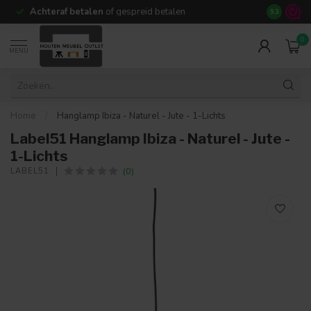
Achteraf betalen
of gespreid betalen
14 dagen b
9.3
0
MENU
Home
/
Hanglamp Ibiza - Naturel - Jute - 1-Lichts
Label51 Hanglamp Ibiza - Naturel - Jute -
1-Lichts
(0)
LABEL51