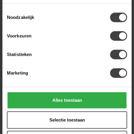
Op voorraad
Toestemmingsselectie
Noodzakelijk
LABEL51
Label51 Hoekbank Valero -
Naturel - Tresor - Links
1.999,00
Voorstaand
Voorkeuren
Op voorraad
Statistieken
Heb je een vraag over dit product?
Marketing
Of heb je hulp nodig bij de bestelling? Neem
gerust contact op met onze klantenservice
info@houtenmeubeloutlet.nl
of
+31 224 850
926
. We helpen je graag.
Alles toestaan
Recent bekeken
Selectie toestaan