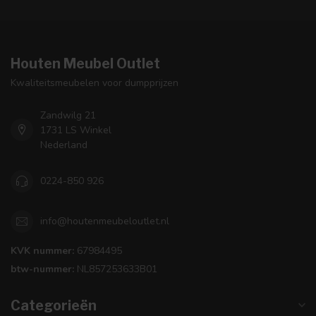
Houten Meubel Outlet
Kwaliteitsmeubelen voor dumpprijzen
Zandwilg 21
1731 LS Winkel
Nederland
0224-850 926
info@houtenmeubeloutlet.nl
KVK nummer:
67984495
btw-nummer:
NL857253633B01
Categorieën