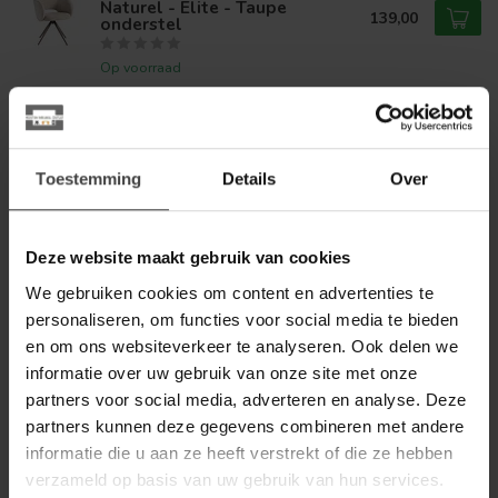
Naturel - Elite - Taupe
139,00
onderstel
Op voorraad
LABEL51
Label51 Eetkamerstoel Lela -
Clay - Elite - Brons onderstel
139,00
Toestemming
Details
Over
Op voorraad
Deze website maakt gebruik van cookies
LABEL51
Label51 Eetkamerstoel Esma -
We gebruiken cookies om content en advertenties te
Naturel - Elite - Taupe
139,00
onderstel
personaliseren, om functies voor social media te bieden
en om ons websiteverkeer te analyseren. Ook delen we
Op voorraad
informatie over uw gebruik van onze site met onze
partners voor social media, adverteren en analyse. Deze
LABEL51
partners kunnen deze gegevens combineren met andere
Label51 Hoekbank Valero -
Retro Taupe - Tresor - Links
informatie die u aan ze heeft verstrekt of die ze hebben
1.999,00
Voorstaand
verzameld op basis van uw gebruik van hun services.