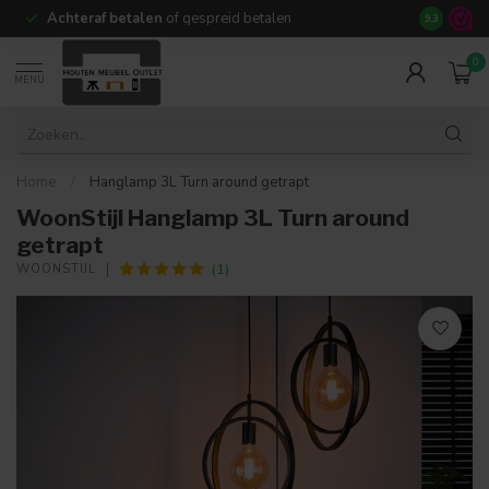
Achteraf betalen
of gespreid betalen
14 dagen b
9.3
0
MENU
Home
/
Hanglamp 3L Turn around getrapt
WoonStijl Hanglamp 3L Turn around
getrapt
(1)
WOONSTIJL