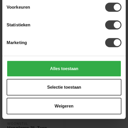
Heb je een vraag over dit product?
Voorkeuren
Of heb je hulp nodig bij de bestelling? Neem
gerust contact op met onze klantenservice
info@houtenmeubeloutlet.nl
of
+31 224 850
Statistieken
926
. We helpen je graag.
Marketing
Recent bekeken
Alles toestaan
Selectie toestaan
Weigeren
WOONSTIJL
Hanglamp 3L Turn