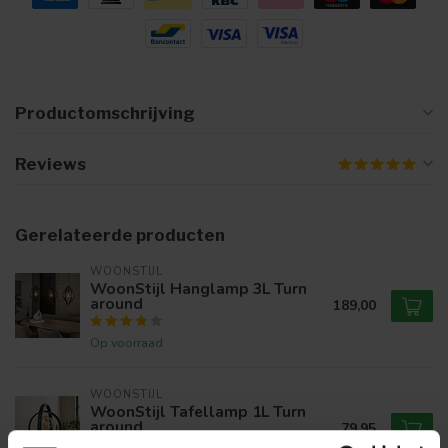
Productomschrijving
Reviews
Gerelateerde producten
WOONSTIJL
WoonStijl Hanglamp 3L Turn
around
189,00
Op voorraad
WOONSTIJL
WoonStijl Tafellamp 1L Turn
around
79,95