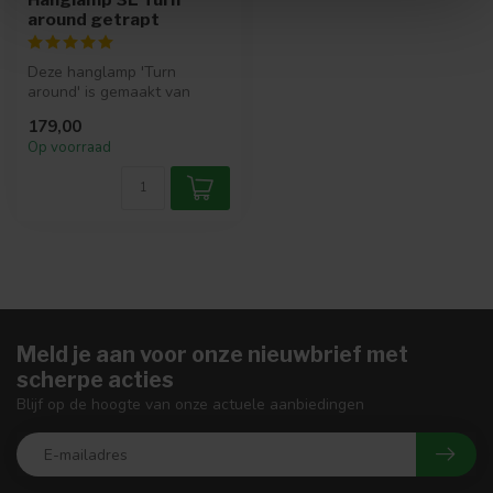
around getrapt
Deze hanglamp 'Turn
around' is gemaakt van
metaal met een Charcoal
179,00
finish. De bu...
Op voorraad
Meld je aan voor onze nieuwbrief met
scherpe acties
Blijf op de hoogte van onze actuele aanbiedingen