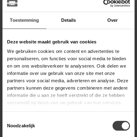
Op voorraad
Toestemming
Details
Over
WOONSTIJL
WoonStijl Vloerlamp 3L Turn
around
179,00
Deze website maakt gebruik van cookies
Op voorraad
We gebruiken cookies om content en advertenties te
personaliseren, om functies voor social media te bieden
WOONSTIJL
WoonStijl Hanglamp 1L Turn
en om ons websiteverkeer te analyseren. Ook delen we
around
59,90
informatie over uw gebruik van onze site met onze
Op voorraad
partners voor social media, adverteren en analyse. Deze
partners kunnen deze gegevens combineren met andere
informatie die u aan ze heeft verstrekt of die ze hebben
WOONSTIJL
WoonStijl Hanglamp 4L Turn
verzameld op basis van uw gebruik van hun services.
199,00
square / Charcoal
149,00
Op voorraad
Toestemmingsselectie
Noodzakelijk