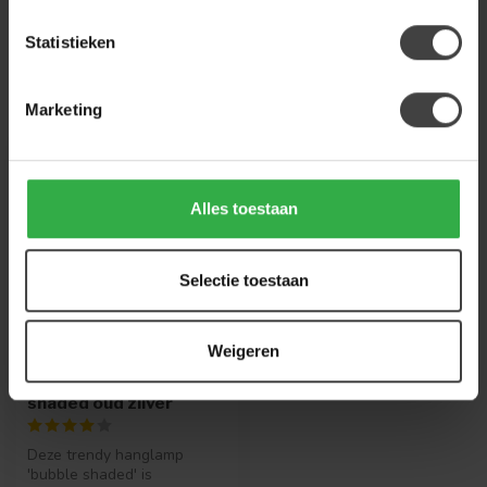
Statistieken
Recent bekeken
Marketing
Alles toestaan
Selectie toestaan
Weigeren
WOONSTIJL
Hanglamp 3L bubble
shaded oud zilver
Deze trendy hanglamp
'bubble shaded' is