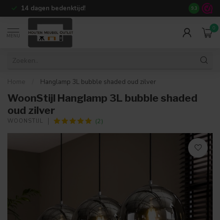
14 dagen bedenktijd!
+80.000
te
9.3
0
MENU
Home
/
Hanglamp 3L bubble shaded oud zilver
WoonStijl Hanglamp 3L bubble shaded
oud zilver
(2)
WOONSTIJL