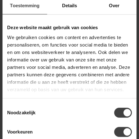
14,95
glas
Toestemming
Details
Over
Op voorraad
Deze website maakt gebruik van cookies
WOONSTIJL
WoonStijl Tafellamp 1L grey
99,00
We gebruiken cookies om content en advertenties te
shaded
69,00
personaliseren, om functies voor social media te bieden
Op voorraad
en om ons websiteverkeer te analyseren. Ook delen we
informatie over uw gebruik van onze site met onze
partners voor social media, adverteren en analyse. Deze
WOONSTIJL
WoonStijl Hanglamp 3L
partners kunnen deze gegevens combineren met andere
nugget shaded
169,00
informatie die u aan ze heeft verstrekt of die ze hebben
verzameld op basis van uw gebruik van hun services.
Op voorraad
Toestemmingsselectie
Noodzakelijk
Heb je een vraag over dit product?
Of heb je hulp nodig bij de bestelling? Neem
gerust contact op met onze klantenservice
Voorkeuren
info@houtenmeubeloutlet.nl
of
+31 224 850
926
. We helpen je graag.