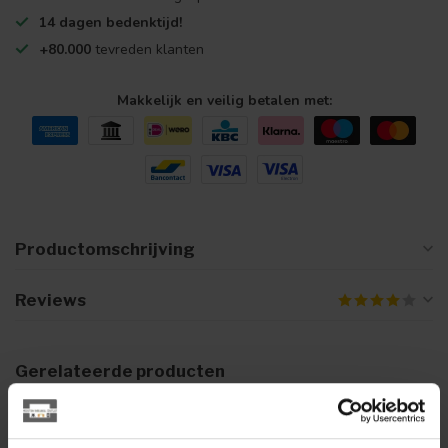
14 dagen bedenktijd!
+80.000
tevreden klanten
Makkelijk en veilig betalen met:
Productomschrijving
Reviews
Gerelateerde producten
WOONSTIJL
WoonStijl Lichtbron LED bol
Ø12,5 - E27 dimbaar / Smoke