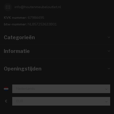
info@houtenmeubeloutlet.nl
KVK nummer:
67984495
btw-nummer:
NL857253633B01
Categorieën
Informatie
Openingstijden
€